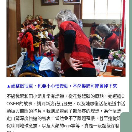
▲頭整個很重，也要小心慢慢動，不然髮飾可能會掉下來
不過我跟和田小姐非常有話聊，從花魁體驗的原點，她邂逅C
OSER的故事，講到新潟花街歷史，以及她想復活花魁道中活
動振興商圈的抱負。我則是談到了部落客的理想，為什麼想
走自駕深度旅遊的初衷，當然免不了離題歪樓，甚至還從環
保聊到地球意志，以及人類的ego等等，真是一段超級深聊