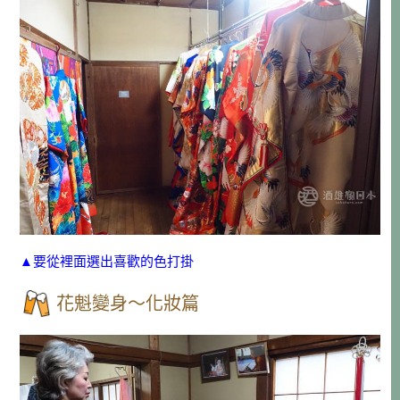
▲要從裡面選出喜歡的色打掛
花魁變身～化妝篇