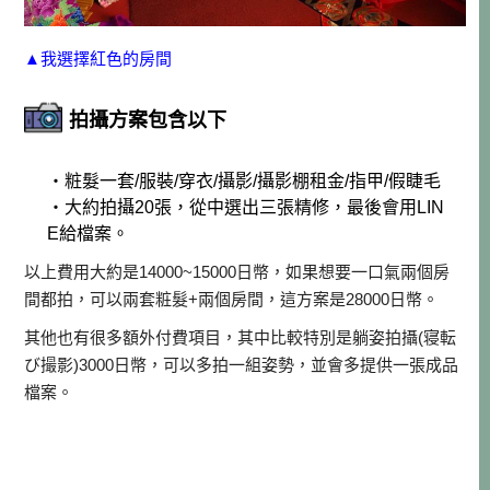
▲我選擇紅色的房間
拍攝方案包含以下
・粧髮一套/服裝/穿衣/攝影/攝影棚租金/指甲/假睫毛
・大約拍攝20張，從中選出三張精修，最後會用LIN
E給檔案。
以上費用大約是14000~15000日幣，如果想要一口氣兩個房
間都拍，可以兩套粧髮+兩個房間，這方案是28000日幣。
其他也有很多額外付費項目，其中比較特別是躺姿拍攝(寝転
び撮影)3000日幣，可以多拍一組姿勢，並會多提供一張成品
檔案。