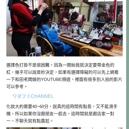
選擇色打掛不是很困難，因為一開始我就決定要帶金色的
紅，幾乎可以說是秒決定，如果有選擇障礙的可以先上網看
一下和田老闆娘的YOUTUBE頻道，裡面有很多別人拍的影片
可以參考。
ワダフミCHANNEL
化妝大約需要40~60分，說真的這時間有點長，又不能滑手
機，所以如果你沒跟朋友一起去，這時間就是跟店家一對
一，不聊天就有點尷尬。