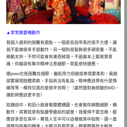
▲常常需要橋動作
我個人遇到的困難有兩點，一個是長指甲真的很不方便，讓
我不能做很多手部動作，另一個則是髮飾很多頭很重，不能
移動太快，不然可能會有東西掉落。不過基本上都是靠意
識，你腦袋有集中精神注意細節，就能很快適應。
擺pose也是困難在細節，腹肌用力但臉部表情要柔和，臭臉
卻要展現肢體柔軟，手指有沒有亂指，眼神應該帶有什麼情
緒等等，模特兒真的是很辛苦啊！（當然面對無經驗的MD，
攝影師應該更辛苦）
拍攝途中，和田小姐會看整體構圖，也會幫你調整細節，橋
動作，其實就是有點邊學邊拍的感覺。我覺得不管怎樣，都
應該享受在其中，畢竟人生中可以這樣被其中拍照，還一直
誇獎你很美的機會，大概沒有那麼多，聽著聽著就大解放