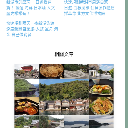
新潟市怎麼玩 一日遊看這
快速規劃新潟市周邊自駕一
篇！ 拉麵 海鮮 日本酒 人文
日遊-白根風箏 仙貝製作體驗
歷史樣樣有！
採草莓 北方文化博物館
快速規劃兩天一夜新潟佐渡
深度體驗自駕旅-太鼓 盆舟 淘
金 自己做晚餐
相關文章