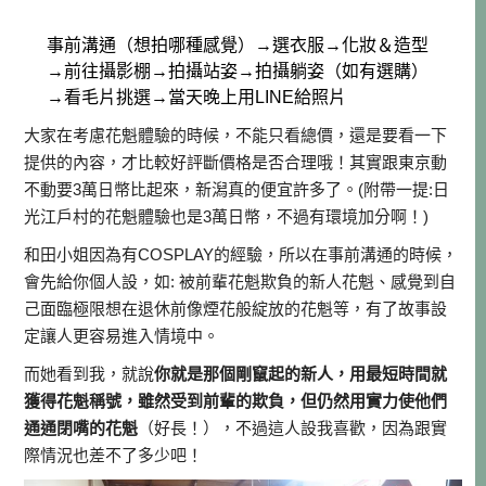
事前溝通（想拍哪種感覺）→選衣服→化妝＆造型
→前往攝影棚→拍攝站姿→拍攝躺姿（如有選購）
→看毛片挑選→當天晚上用LINE給照片
大家在考慮花魁體驗的時候，不能只看總價，還是要看一下
提供的內容，才比較好評斷價格是否合理哦！其實跟東京動
不動要3萬日幣比起來，新潟真的便宜許多了。(附帶一提:日
光江戶村的花魁體驗也是3萬日幣，不過有環境加分啊！)
和田小姐因為有COSPLAY的經驗，所以在事前溝通的時候，
會先給你個人設，如: 被前輩花魁欺負的新人花魁、感覺到自
己面臨極限想在退休前像煙花般綻放的花魁等，有了故事設
定讓人更容易進入情境中。
而她看到我，就說
你就是那個剛竄起的新人，用最短時間就
獲得花魁稱號，雖然受到前輩的欺負，但仍然用實力使他們
通通閉嘴的花魁
（好長！），不過這人設我喜歡，因為跟實
際情況也差不了多少吧！