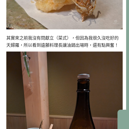
其實來之前我沒有問獻立（菜式），但因為我很久沒吃好的
天婦羅，所以看到遠藤料理長讓油鍋出場時，還有點興奮！