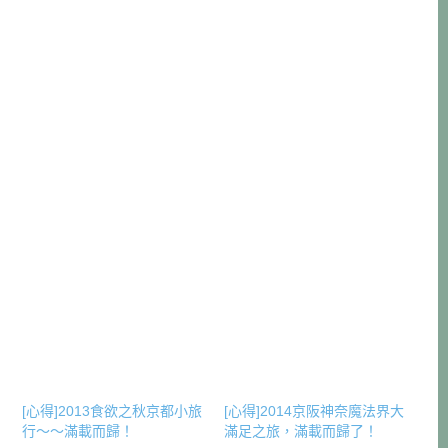
[心得]2013食欲之秋京都小旅
[心得]2014京阪神奈魔法界大
行～～滿載而歸！
滿足之旅，滿載而歸了！