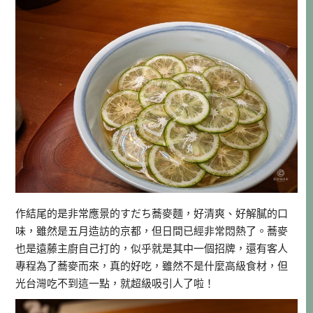
作結尾的是非常應景的すだち蕎麥麵，好清爽、好解膩的口
味，雖然是五月造訪的京都，但日間已經非常悶熱了。蕎麥
也是遠藤主廚自己打的，似乎就是其中一個招牌，還有客人
專程為了蕎麥而來，真的好吃，雖然不是什麼高級食材，但
光台灣吃不到這一點，就超級吸引人了啦！