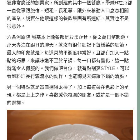
獵非常廣泛的創業家，所創建的其中一個餐廳。學妹H在京都
一直從事跟旅宿、短租、長租等，跟外來移動人口息息相關
的產業，說實在他跟這樣的餐飲集團有所連結，其實也不是
很意外。
六条河原院 讃基本上晚餐都是おまかせ，從２萬日幣起跳，
那天專注在跟Ｈ的聊天，就沒有很仔細記下每樣菜的細節，
最大的印象就是，每道菜的平衡度非常好，且都有加入一點
點的巧思，來讓味道不至於單調，每一口都有變化，這一點
就滿令人佩服的。我們做吧台位，就有點割烹STYLE，可以
看到料理長行雲流水的動作，也能聽見天婦羅下鍋的清脆。
另一個特點就是器皿選得太棒了，加上每道菜在色彩上的呈
現，都是上上之作。喜歡感覺氛圍的朋友，或許是一個不錯
的選擇。