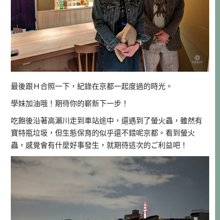
最後跟Ｈ合照一下，紀錄在京都一起度過的時光。
學妹加油哦！期待你的嶄新下一步！
吃飽後沿著高瀨川走到車站途中，還遇到了螢火蟲，雖然有
寶特瓶垃圾，但生態保育的似乎還不錯呢京都。看到螢火
蟲，感覺會有什麼好事發生，就期待這次的ご利益吧！