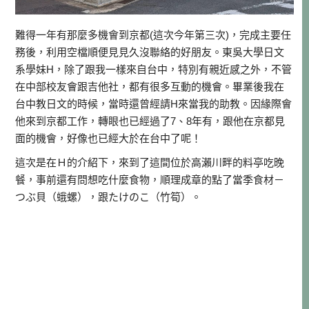
難得一年有那麼多機會到京都(這次今年第三次)，完成主要任
務後，利用空檔順便見見久沒聯絡的好朋友。東吳大學日文
系學妹H，除了跟我一樣來自台中，特別有親近感之外，不管
在中部校友會跟吉他社，都有很多互動的機會。畢業後我在
台中教日文的時候，當時還曾經請H來當我的助教。因緣際會
他來到京都工作，轉眼也已經過了7、8年有，跟他在京都見
面的機會，好像也已經大於在台中了呢！
這次是在Ｈ的介紹下，來到了這間位於高瀨川畔的料亭吃晚
餐，事前還有問想吃什麼食物，順理成章的點了當季食材－
つぶ貝（蛾螺），跟たけのこ（竹筍）。