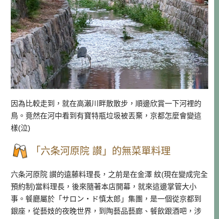
因為比較走到，就在高瀨川畔散散步，順邊欣賞一下河裡的
鳥。竟然在河中看到有寶特瓶垃圾被丟棄，京都怎麼會變這
樣(泣)
「六条河原院 讃」的無菜單料理
六条河原院 讃的遠藤料理長，之前是在金澤 紋(現在變成完全
預約制)當料理長，後來隨著本店開幕，就來這邊掌管大小
事。餐廳屬於「サロン・ド慎太郎」集團，是一個從京都到
銀座，從藝妓的夜晚世界，到陶藝品藝廊、餐飲跟酒吧，涉