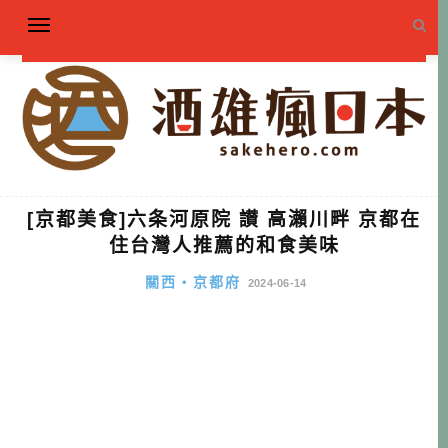
[京都美食]六条河原院 讃 高瀨川畔 京都在
住台灣人推薦的和食美味
關西・京都府
2024-06-14