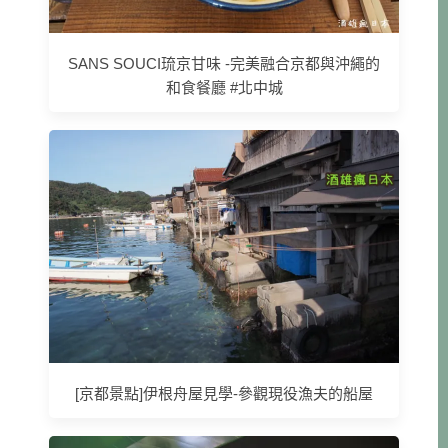
SANS SOUCI琉京甘味 -完美融合京都與沖繩的
和食餐廳 #北中城
[京都景點]伊根舟屋見學-參觀現役漁夫的船屋