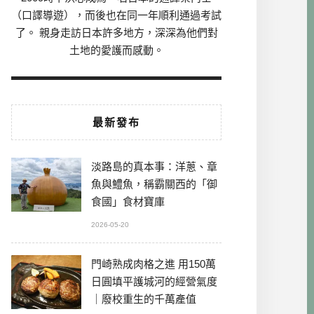
（口譯導遊），而後也在同一年順利通過考試
了。 親身走訪日本許多地方，深深為他們對
土地的愛護而感動。
最新發布
淡路島的真本事：洋蔥、章
魚與鱧魚，稱霸關西的「御
食國」食材寶庫
2026-05-20
門崎熟成肉格之進 用150萬
日圓填平護城河的經營氣度
｜廢校重生的千萬產值