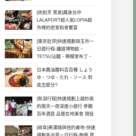
[肉割烹 黑泉]藏身台中
LALAPORT超人氣LOPIA超
市裡的密室和食饗宴
[東京近郊]快速規劃琦玉市一
日遊行程-鐵道博物館、
TETSU沾麵、檸檬堂布丁、
冰川神社、美食彙整
日本醬油醬料百百種 しょう
ゆ、つゆ、たれ、ソース 到
底怎麼分?
[新潟行程]快速規劃上越妙高
的兩天一夜深度小旅行 參觀
百年酒造 品嘗在地美食 現役
最老牌電影院
[岐阜]美濃燒與他的產地-快速
規劃多治見一日行程-陶藝 買