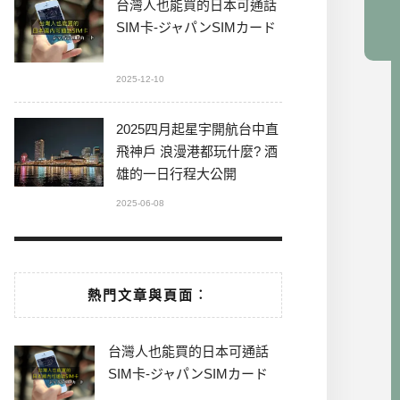
台灣人也能買的日本可通話
SIM卡-ジャパンSIMカード
2025-12-10
2025四月起星宇開航台中直
飛神戶 浪漫港都玩什麼? 酒
雄的一日行程大公開
2025-06-08
熱門文章與頁面︰
台灣人也能買的日本可通話
SIM卡-ジャパンSIMカード