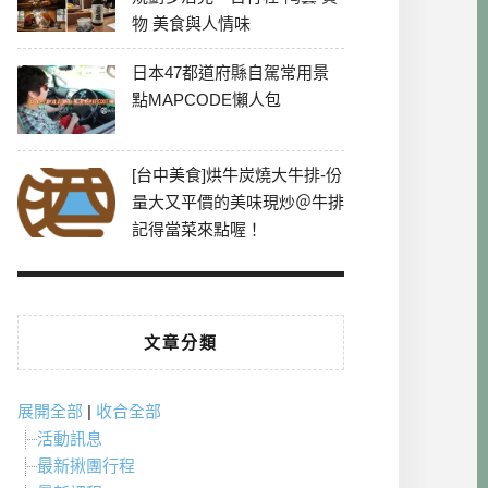
物 美食與人情味
日本47都道府縣自駕常用景
點MAPCODE懶人包
[台中美食]烘牛炭燒大牛排-份
量大又平價的美味現炒＠牛排
記得當菜來點喔！
文章分類
展開全部
|
收合全部
活動訊息
最新揪團行程