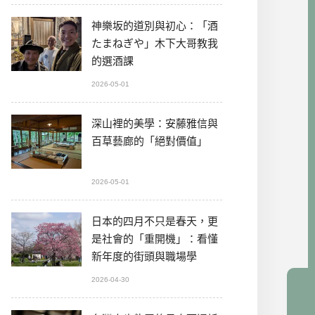
神樂坂的道別與初心：「酒
たまねぎや」木下大哥教我
的選酒課
2026-05-01
深山裡的美學：安藤雅信與
百草藝廊的「絕對價值」
2026-05-01
日本的四月不只是春天，更
是社會的「重開機」：看懂
新年度的街頭與職場學
2026-04-30