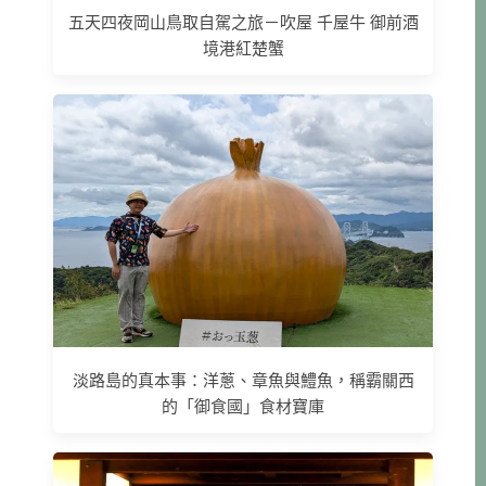
五天四夜岡山鳥取自駕之旅－吹屋 千屋牛 御前酒
境港紅楚蟹
淡路島的真本事：洋蔥、章魚與鱧魚，稱霸關西
的「御食國」食材寶庫