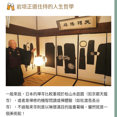
岩垣正道住持的人生哲學
一般來說，日本的禪寺比較重視於枯山水庭園（如京都天龍
寺），或者是禪修的機智問讀或禪體驗（如佐渡島長谷
寺），不過每來寺則是以琳瑯滿目的版畫著稱，儼然就是一
個美術館！