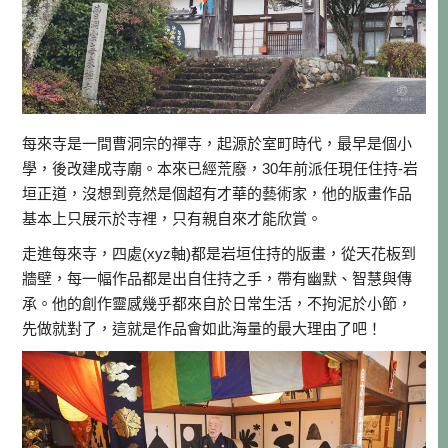
每來寺是一間曹洞宗的禪寺，起源於室町時代，最早是個小
學，後改建成寺廟。本來已經荒廢，30年前派任現任住持-岩
垣正道，沒想到竟然是個超有才華的藝術家，他的版畫作品
基本上只展示於寺裡，只有親自來才能欣賞。
走進每來寺，四處(xyz軸)都是岩垣住持的版畫，從天花板到
牆壁，每一幅作品都是出自住持之手，帶有幽默、智慧與傳
承。他的創作靈感幾乎都來自於日常生活，不拘泥於小節，
先做就對了，這就是作品會如此海量的最大理由了吧！