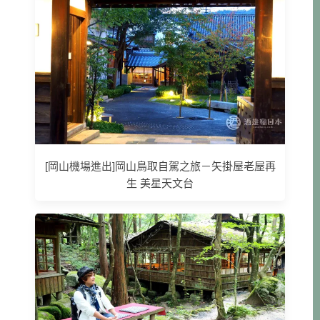
[岡山機場進出]岡山鳥取自駕之旅－矢掛屋老屋再
生 美星天文台