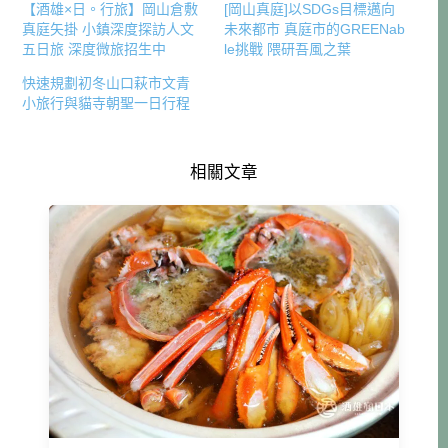
【酒雄×日。行旅】岡山倉敷
[岡山真庭]以SDGs目標邁向
真庭矢掛 小鎮深度探訪人文
未來都市 真庭市的GREENab
五日旅 深度微旅招生中
le挑戰 隈研吾風之葉
快速規劃初冬山口萩市文青
小旅行與貓寺朝聖一日行程
相關文章