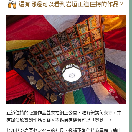
還有哪邊可以看到岩垣正道住持的作品？
正道住持的版畫作品並未在網上公開，唯有親訪每來寺，才
有辦法欣賞到作品真跡。不過尚有機會可以「買到」。
ヒルゼン高原センター的社長，邀請正道住持為真庭市蒜山