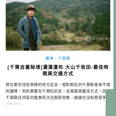
關東・千葉縣
[千葉自駕秘境]濃溝瀑布 大山千枚田-最佳時
間與交通方式
想在東京找些寧靜的地方走走，相對較近的千葉縣會是不錯
的選擇。但如果要在千葉趴趴走，自駕還是最佳方式。因為
千葉縣往郊區的電車班次沒那麼密集、線路也沒有那麼多選
擇。 今天就來跟大家介紹兩個只有自駕才方便抵達的景點，
2019-12-12
雖然我去的時間不是最美的時候，不過如果大家要抓好時