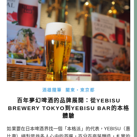
站在藤棚下，看著頭頂上那片綿延數百甚至上千平方公尺的
壯闊紫色，再順著盤根錯節的藤蔓找回 […]…
酒雄隨筆
關東・東京都
百年夢幻啤酒的品牌展開：從YEBISU
BREWERY TOKYO到YEBISU BAR的本格
體驗
如果要在日本啤酒界找一個「本格派」的代表，YEBISU（惠
比壽）絕對是許多人心中的首選，百分百麥芽釀造，札實的