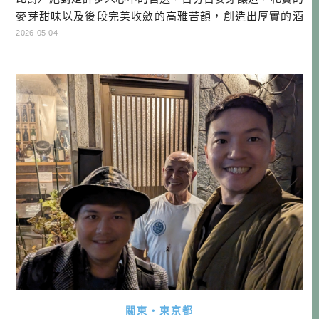
麥芽甜味以及後段完美收斂的高雅苦韻，創造出厚實的酒
體。這個以東京地名為名——甚至強大到反過來讓政府用它
2026-05-04
的名字來為車站與地區命名的百年品牌，在老饕心中一直有
著不可動搖的地位。 但你知道嗎？YEBISU其實是 SAPPOR
O BEER（札幌啤酒）集團旗下的商品哦！在母公司的品牌佈
局中，SAP […]…
關東・東京都