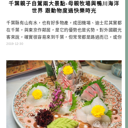
千葉親子自駕兩大景點-母親牧場與鴨川海洋
世界 跟動物度過快樂時光
千葉縣有山有水，也有好多物產，成田機場、迪士尼其實都
在千葉，與東京作鄰居，是它的優勢也是劣勢。對外國觀光
客來說，確實很容易來到千葉，但常常都是路過而已，或你
就算來到千葉縣，可能也不知道這裡就是千葉。 這或許是千
2019-12-30
葉的宿命，不過如果你把千葉想成東京旅遊時，可以最近抵
達的大自然，那在5~7天的東京行程中，安排一兩天到千葉走
走，說不定就能讓它變成行程中的亮點。事實上，這也是東
京人看待千葉的方式。 如果你 […]…