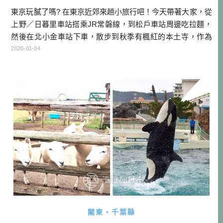
東京玩膩了嗎? 在東京近郊來趟小旅行吧！今天帶著大家，從
上野／日暮里車站搭乘JR常磐線，到松戶車站周邊吃拉麵，
然後在北小金車站下車，散步到秋季有楓紅的本土寺，作為
東京近郊一日小旅行的提案，大家可以參考看看哦！ 本文目
2020-01-04
次 行程總覽 松戶拉麵 兎に角 不僅繡球花 紅葉也美麗的本土
寺 行程總覽 東京出發→松戸駅→兎に角→北小金駅→本土寺
松戶拉麵 兎に角 如果你是拉麵控，那一定知道松戶是個拉麵
激戰區， […]…
關東・千葉縣