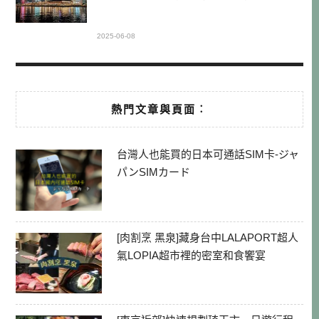
2025-06-08
熱門文章與頁面︰
台灣人也能買的日本可通話SIM卡-ジャ
パンSIMカード
[肉割烹 黑泉]藏身台中LALAPORT超人
氣LOPIA超市裡的密室和食饗宴