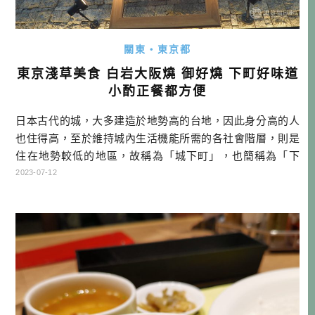
關東・東京都
東京淺草美食 白岩大阪燒 御好燒 下町好味道
小酌正餐都方便
日本古代的城，大多建造於地勢高的台地，因此身分高的人
也住得高，至於維持城內生活機能所需的各社會階層，則是
住在地勢較低的地區，故稱為「城下町」，也簡稱為「下
町」。下町總是非常熱鬧，各式各樣的店鋪匯聚，充滿朝
2023-07-12
氣。說到江戶城（東京）識別度最高的下町，那當然是「淺
草」囉！ 疫情過去，淺草又回到了過去的風華。就算是平
日，風雷神門的燈籠下，總是滿坑滿谷的遊客在拍照。仔細
一聽，真的可以聽到各種不同語言，有種外 […]…