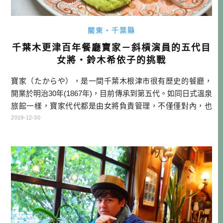
關東・千葉縣
千葉木更津百年餐廳寶家－斜槓演員的五代目
女將・鈴木希依子的挑戰
寶家（たからや），是一間千葉木根津市很有歷史的餐廳，
開業於明治30年(1867年)，目前傳承到第五代。如同日式溫泉
旅館一樣，寶家代代都是由女將負責管理，不僅僅對內，也
必須對外。保留了自古以來傳統的寶家，可以宴會，也可以
2019-12-30
小吃，團體也有接，在當地可說是一個象徵性的餐廳。 夜晚
的木根津其實有點冷清，就連車站附近，也鮮有燈火通明的
整條街。不過當我走到寶家外圍時，怎麼忽然有個這麼大的
平面停車場，佇立一間日 […]…