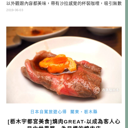
以外觀跟內容都美味，帶有沙拉感覺的杯裝咖哩，吸引無數
網美的拍照打卡。而熱愛咖哩的常客則知道，由主廚新井一
2019-06-03
平原創的香料咖哩有多美味。 ▲6curry藏身在住宅區中，沒
人帶路根本找不到 一年後的2018年，「6curry」則有了自己
的第一家實體店，不過他們並不希望這裡只是提供 […]…
日本自駕旅遊心得
關東・栃木縣
[枥木宇都宮美食]燒肉GREAT-以成為客人心