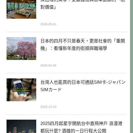
對價值」
2026-05-01
日本的四月不只是春天，更是社會的「重開
機」：看懂新年度的街頭與職場學
2026-04-30
台灣人也能買的日本可通話SIM卡-ジャパン
SIMカード
2025-12-10
2025四月起星宇開航台中直飛神戶 浪漫港
都玩什麼? 酒雄的一日行程大公開