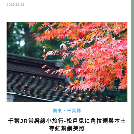
據做菜類別，有不同專業領域的鐵人，其中最讓我印象深刻
2022-12-31
的中華鐵人，就是「陳建一」。 日本的麻婆豆腐通常叫做陳
氏麻婆豆腐，就是取自陳建一的「陳」，因為就是他把四川
吃到的口味帶到日本，確立了麻婆豆腐的食譜，也讓這道菜
在日本紅了起來。當然現在會做這道菜 […]…
關東・千葉縣
千葉JR常磐線小旅行-松戶兎に角拉麵與本土
寺紅葉網美照