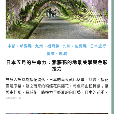
中部・新潟縣
九州・福岡縣
九州・佐賀縣
日本旅行
關東・茨城
日本五月的生命力：紫藤花的地景美學與色彩
接力
許多人誤以為櫻花凋落，日本的春天就此落幕。其實，櫻花
僅是序幕。隨之而來的粉蝶花與藤花，將色彩由粉轉紫；接
著由杜鵑、繡球花一路接力至盛夏的向日葵。日本的花季，
此時才正要進入高潮。而五月的藤花，正是這場視覺饗宴
2026-05-10
中，由春入夏最華麗的切換點。 日本人看櫻花，看的是「散
落」時的短暫浪漫；但看藤花，看的卻是「生命力」。當你