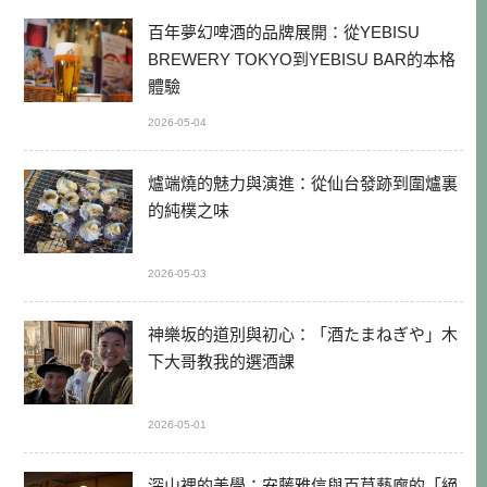
百年夢幻啤酒的品牌展開：從YEBISU
BREWERY TOKYO到YEBISU BAR的本格
體驗
2026-05-04
爐端燒的魅力與演進：從仙台發跡到圍爐裏
的純樸之味
2026-05-03
神樂坂的道別與初心：「酒たまねぎや」木
下大哥教我的選酒課
2026-05-01
深山裡的美學：安藤雅信與百草藝廊的「絕