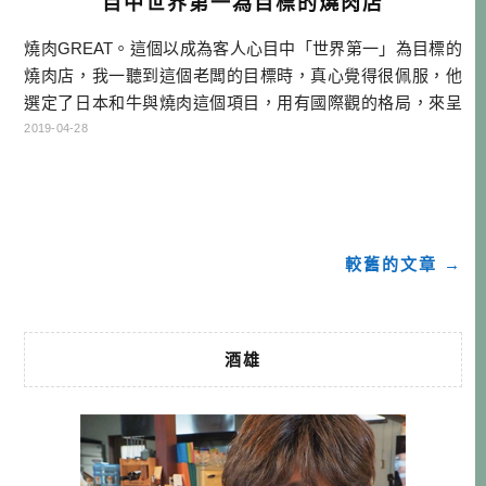
目中世界第一為目標的燒肉店
燒肉GREAT。這個以成為客人心目中「世界第一」為目標的
燒肉店，我一聽到這個老闆的目標時，真心覺得很佩服，他
選定了日本和牛與燒肉這個項目，用有國際觀的格局，來呈
現日本這個國家與日本食物的美好，你可以說他是個想在奧
2019-04-28
運中奪金牌的體育選手，而選定了燒肉這個比賽項目而已。
聽到老闆的宏願，你是不是也對這個燒肉店感興趣了呢？ 有
人可能問說，為什麼你到宇都宮不吃餃子吃燒肉呢？這次枥
木跟茨城是我們這次在北關東地 […]…
較舊的文章 →
酒雄