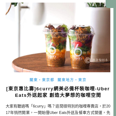
間，就有機會遇見讓心靈好好洗滌一番的美景哦！ 本文目次
濃溝瀑布與龜岩洞窟-光之愛心 大山千枚田-綠色稻浪 濃溝瀑
布與龜岩洞窟-光之愛心 […]…
關東・東京都
關東地方・東京
[東京惠比壽]6curry網美必備杯裝咖哩-Uber
Eats外送起家 創造大夢想的咖哩空間
大家有聽過嗎「6curry」嗎？這間很特別的咖哩專賣店，於20
17年悄然開業，一開始僅Uber Eats外送及餐車方式營運，先