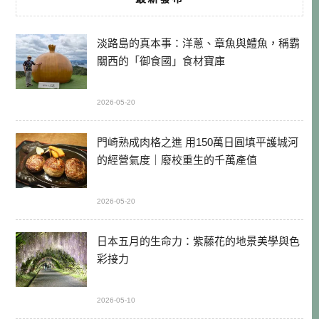
淡路島的真本事：洋蔥、章魚與鱧魚，稱霸
關西的「御食國」食材寶庫
2026-05-20
門崎熟成肉格之進 用150萬日圓填平護城河
的經營氣度｜廢校重生的千萬產值
2026-05-20
日本五月的生命力：紫藤花的地景美學與色
彩接力
2026-05-10