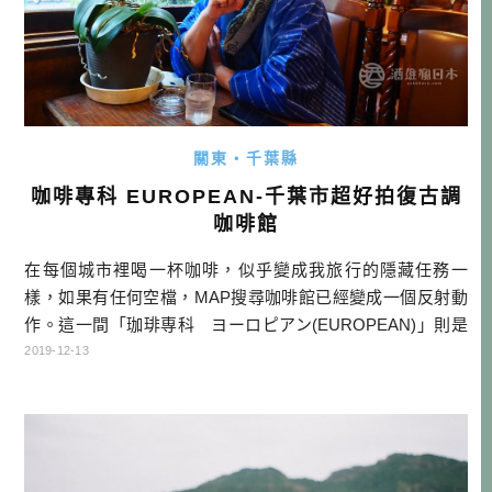
關東・千葉縣
咖啡專科 EUROPEAN-千葉市超好拍復古調
咖啡館
在每個城市裡喝一杯咖啡，似乎變成我旅行的隱藏任務一
樣，如果有任何空檔，MAP搜尋咖啡館已經變成一個反射動
作。這一間「珈琲専科 ヨーロピアン(EUROPEAN)」則是
前一晚我們要去吃晚餐之際，不小心被我瞄到的，馬上就暗
2019-12-13
自登記在MAP上，豈知隔天就有機會造訪。 這一天因為千葉
市提供了和服體驗，本來是希望我們在街上逛街，我覺得既
然有很棒的傳統服飾，就應該到有復古調的地方，所以我們
就來到這裡了。 EUR […]…