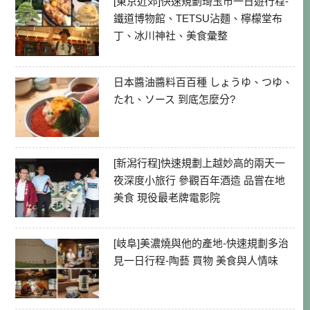
[東京近郊]快速規劃琦玉市一日遊行程-
鐵道博物館、TETSU沾麵、檸檬堂布
丁、冰川神社、美食彙整
日本醬油醬料百百種 しょうゆ、つゆ、
たれ、ソース 到底怎麼分?
[新潟行程]快速規劃上越妙高的兩天一
夜深度小旅行 參觀百年酒造 品嘗在地
美食 現役最老牌電影院
[岐阜]美濃燒與他的產地-快速規劃多治
見一日行程-陶藝 買物 美食與人情味