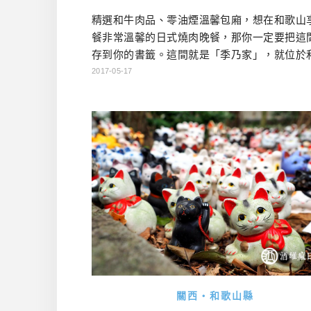
精選和牛肉品、零油煙溫馨包廂，想在和歌山
餐非常溫馨的日式燒肉晚餐，那你一定要把這
存到你的書籤。這間就是「季乃家」，就位於
車站步行可及距離，如果有機會在和歌山住宿
2017-05-17
或許這會是很棒的選擇哦！…
關西・和歌山縣