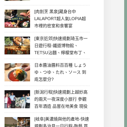
[肉割烹 黑泉]藏身台中
LALAPORT超人氣LOPIA超
市裡的密室和食饗宴
[東京近郊]快速規劃琦玉市一
日遊行程-鐵道博物館、
TETSU沾麵、檸檬堂布丁、
冰川神社、美食彙整
日本醬油醬料百百種 しょう
ゆ、つゆ、たれ、ソース 到
底怎麼分?
[新潟行程]快速規劃上越妙高
的兩天一夜深度小旅行 參觀
百年酒造 品嘗在地美食 現役
最老牌電影院
[岐阜]美濃燒與他的產地-快速
規劃多治見一日行程-陶藝 買