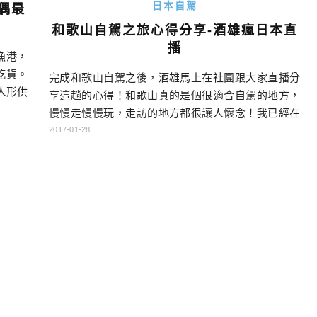
日本自駕
偶最
和歌山自駕之旅心得分享-酒雄瘋日本直
播
漁港，
乾貨。
完成和歌山自駕之後，酒雄馬上在社團跟大家直播分
人形供
享這趟的心得！和歌山真的是個很適合自駕的地方，
來自全
慢慢走慢慢玩，走訪的地方都很讓人懷念！我已經在
放在家
期待下趟的自駕旅行了！ 直播影片…
2017-01-28
繼續擺
樂園。
網 電