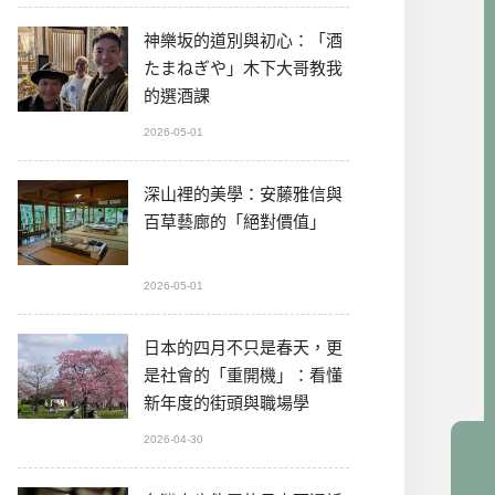
神樂坂的道別與初心：「酒
たまねぎや」木下大哥教我
的選酒課
2026-05-01
深山裡的美學：安藤雅信與
百草藝廊的「絕對價值」
2026-05-01
日本的四月不只是春天，更
是社會的「重開機」：看懂
新年度的街頭與職場學
2026-04-30