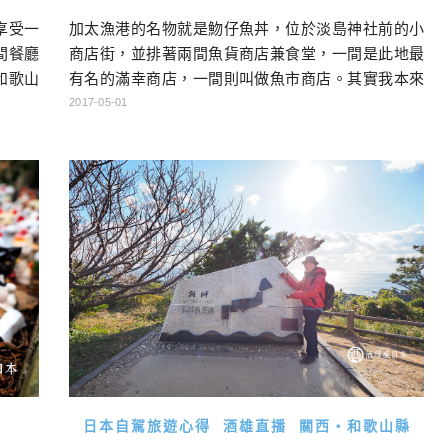
享受一
加太漁港的名物就是魩仔魚丼，位於淡島神社前的小
間餐廳
商店街，並排著兩間魚貨商店兼食堂，一間是此地最
和歌山
有名的滿幸商店，一間則叫做魚市商店。其實我本來
一晚，
是滿心期待滿幸商店的，但不巧他剛好就沒開，明明
2017-05-01
官網說他沒有公休日的，就只能退而求其次選擇魚市
商店了。魚市商店一樣有賣吻仔魚丼，此外也有很多
炭烤海鮮、或是煮貝類，我們就隨意點了一桌菜，來
好好補充從關空一路開車過來流失的體力！…
日本自駕旅遊心得
酒雄直播
關西・和歌山縣