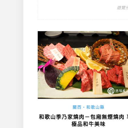
遊覽
關西・和歌山縣
和歌山季乃家燒肉－包廂無煙燒肉 
極品和牛美味