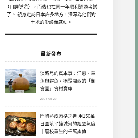
（口譯導遊），而後也在同一年順利通過考試
了。 親身走訪日本許多地方，深深為他們對
土地的愛護而感動。
最新發布
淡路島的真本事：洋蔥、章
魚與鱧魚，稱霸關西的「御
食國」食材寶庫
2026-05-20
門崎熟成肉格之進 用150萬
日圓填平護城河的經營氣度
｜廢校重生的千萬產值