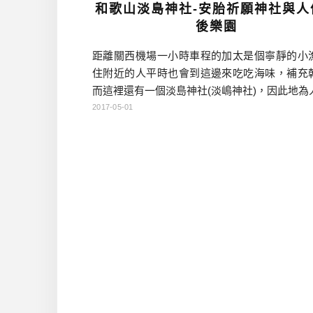
和歌山淡島神社-安胎祈願神社與人
後樂園
距離關西機場一小時車程的加太是個寧靜的小
住附近的人平時也會到這邊來吃吃海味，補充
而這裡還有一個淡島神社(淡嶋神社)，因此地為
養神社而有名。所謂的人形供養，就是有接納
2017-05-01
過各地的人偶，因為相傳人偶具有靈性，本來
中擺設，如果發生什麼情形導致於家中無法
設，就可以送到這個神社來，作為人偶最後的
淡島神社資訊 名稱：淡島神社（淡嶋神社） 官
話：073-459- […]…