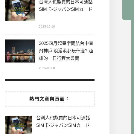
台灣人也能買的日本可通話
SIM卡-ジャパンSIMカード
2025-12-10
2025四月起星宇開航台中直
飛神戶 浪漫港都玩什麼? 酒
雄的一日行程大公開
2025-06-08
熱門文章與頁面︰
台灣人也能買的日本可通話
SIM卡-ジャパンSIMカード