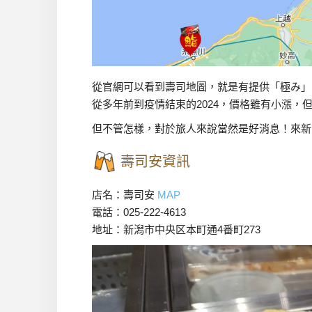
從官網可以看到壽司地圖，就是有提供「極み」
從多年前到疫情結束的2024，價格雖有小漲
但不管怎樣，對於旅人來說當然是好消息！來新
壽司安資訊
店名：壽司安
MAP
電話：025-222-4613
地址：新潟市中央区本町通4番町273