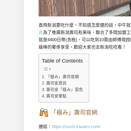
直飛新潟要吃什麼，不知道怎麼選的話，中午就
合
為了推廣新潟壽司有美味，聯合了多間加盟工
就是4400日幣(含稅)，可以吃到10貫由師
級棒的奢侈享受，歡迎大家也去新潟吃吃看！
Table of Contents
「極み」壽司官網
壽司安資訊
壽司安「極み」菜色
壽司安單點
「極み」壽司官網
連結：
https://sushi-kiwami.com/