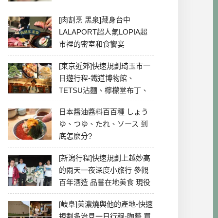
[肉割烹 黑泉]藏身台中
LALAPORT超人氣LOPIA超
市裡的密室和食饗宴
[東京近郊]快速規劃琦玉市一
日遊行程-鐵道博物館、
TETSU沾麵、檸檬堂布丁、
冰川神社、美食彙整
日本醬油醬料百百種 しょう
ゆ、つゆ、たれ、ソース 到
底怎麼分?
[新潟行程]快速規劃上越妙高
的兩天一夜深度小旅行 參觀
百年酒造 品嘗在地美食 現役
最老牌電影院
[岐阜]美濃燒與他的產地-快速
規劃多治見一日行程-陶藝 買