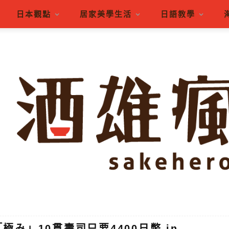
日本觀點
居家美學生活
日語教學
極み」10貫壽司只要4400日幣 in