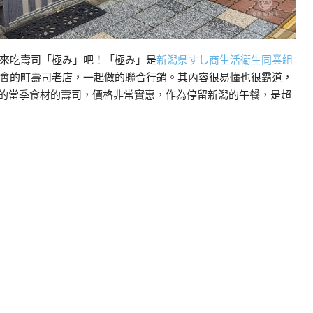
來吃壽司「極み」吧！「極み」是
新潟県すし商生活衛生同業組
會的町壽司老店，一起做的聯合行銷。其內容很易懂也很霸道，
傅現捏的當季食材的壽司，價格非常實惠，作為停留新潟的午餐，是超