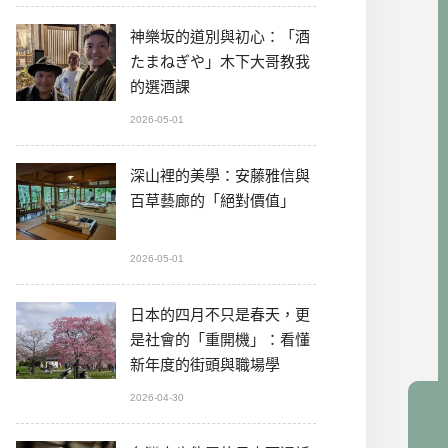
神樂坂的道別與初心：「酒
たまねぎや」木下大哥教我
的選酒課
2026-05-01
深山裡的美學：安藤雅信與
百草藝廊的「絕對價值」
2026-05-01
日本的四月不只是春天，更
是社會的「重開機」：看懂
新年度的街頭與職場學
2026-04-30