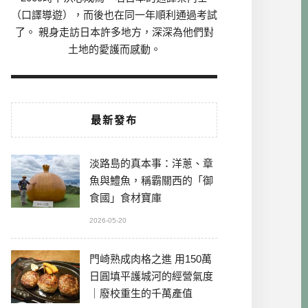
（口譯導遊），而後也在同一年順利通過考試
了。 親身走訪日本許多地方，深深為他們對
土地的愛護而感動。
最新發布
淡路島的真本事：洋蔥、章
魚與鱧魚，稱霸關西的「御
食國」食材寶庫
2026-05-20
門崎熟成肉格之進 用150萬
日圓填平護城河的經營氣度
｜廢校重生的千萬產值