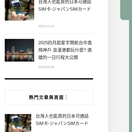
台灣人也能買的日本可通話
SIM卡-ジャパンSIMカード
2025-12-10
2025四月起星宇開航台中直
飛神戶 浪漫港都玩什麼? 酒
雄的一日行程大公開
2025-06-08
熱門文章與頁面︰
台灣人也能買的日本可通話
SIM卡-ジャパンSIMカード