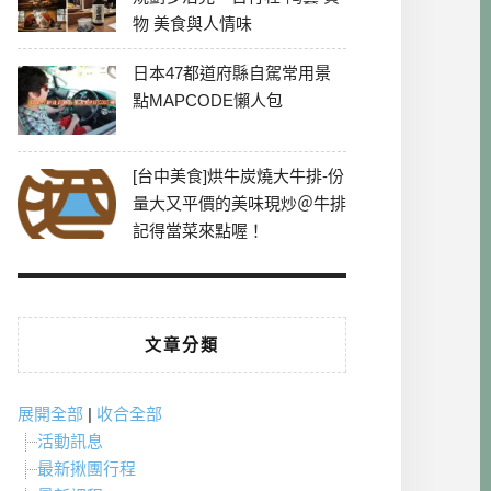
物 美食與人情味
日本47都道府縣自駕常用景
點MAPCODE懶人包
[台中美食]烘牛炭燒大牛排-份
量大又平價的美味現炒＠牛排
記得當菜來點喔！
文章分類
展開全部
|
收合全部
活動訊息
最新揪團行程