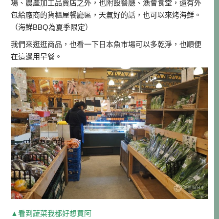
場、農產加工品賣店之外，也附設餐廳、漁會食堂，還有外
包給廠商的貨櫃屋餐廳區，天氣好的話，也可以來烤海鮮。
（海鮮BBQ為夏季限定）
我們來逛逛商品，也看一下日本魚市場可以多乾淨，也順便
在這邊用早餐。
▲看到蔬菜我都好想買阿