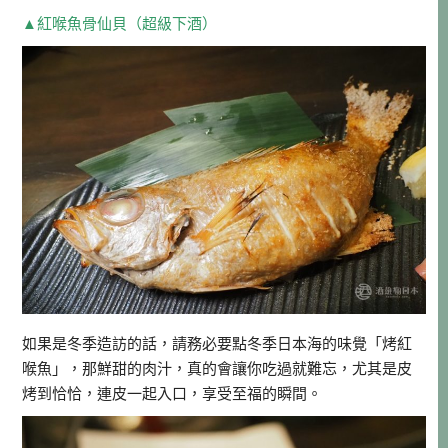
▲紅喉魚骨仙貝（超級下酒）
如果是冬季造訪的話，請務必要點冬季日本海的味覺「烤紅
喉魚」，那鮮甜的肉汁，真的會讓你吃過就難忘，尤其是皮
烤到恰恰，連皮一起入口，享受至福的瞬間。