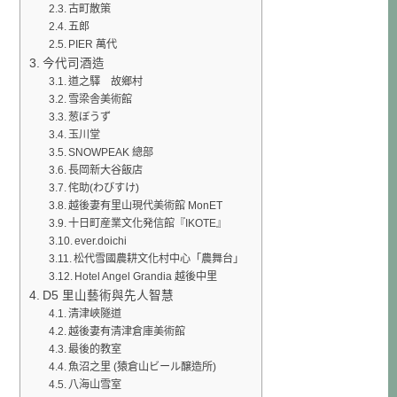
古町散策
五郎
PIER 萬代
今代司酒造
道之驛 故鄉村
雪梁舎美術館
葱ぼうず
玉川堂
SNOWPEAK 總部
長岡新大谷飯店
侘助(わびすけ)
越後妻有里山現代美術館 MonET
十日町産業文化発信館『IKOTE』
ever.doichi
松代雪國農耕文化村中心「農舞台」
Hotel Angel Grandia 越後中里
D5 里山藝術與先人智慧
清津峽隧道
越後妻有清津倉庫美術館
最後的教室
魚沼之里 (猿倉山ビール醸造所)
八海山雪室