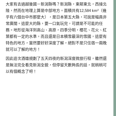
大家有去過越後國－新潟縣嗎？新潟縣，東鄰東北，西接北
陸，然而在地理上算是中部地方。面積共有12,584 km²（幾
乎有六個台中市那麼大），是日本第五大縣，可說是幅員非
常廣闊。這麼大的縣，要一口氣玩完，可謂是不可能的任
務。地形從海洋到高山、高原，四季分明，櫻花、花火、紅
葉都有一定的水準，而且還是日本積雪最深的雪國，這麼有
特色的地方，當然要好好深度了解，絕對不是只住宿一兩晚
就可以了解的地方！
因此這次酒雄規劃了五天四夜的新潟深度微旅行程，雖然還
是無法完全看見新潟全貌，但停留天數夠長的話，就稍稍可
以有個概念了吧！