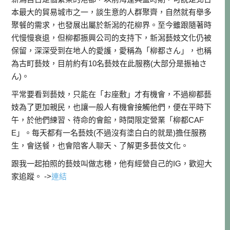
本最大的貿易城市之一，談生意的人群聚齊，自然就有舉多
聚餐的需求，也發展出屬於新潟的花柳界。至今雖跟隨著時
代慢慢衰退，但柳都振興公司的支持下，新潟藝妓文化仍被
保留，深深受到在地人的愛護，愛稱為「柳都さん」，也稱
為古町藝妓，目前約有10名藝妓在此服務(大部分是振袖さ
ん)。
平常要看到藝妓，只能在「お座敷」才有機會，不過柳都藝
妓為了更加親民，也讓一般人有機會接觸他們，便在平時下
午，於他們練習、待命的會館，時間限定營業「柳都CAF
E」。每天都有一名藝妓(不過沒有塗白白的就是)擔任服務
生，會送餐，也會陪客人聊天、了解更多藝伎文化。
跟我一起拍照的藝妓叫做志穂，他有經營自己的IG，歡迎大
家追蹤。 ->
連結