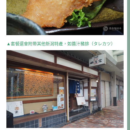
▲套餐還會附帶其他新潟特產，如醬汁豬排（タレカツ）