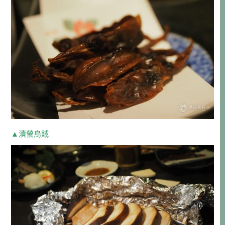
▲漬螢烏賊