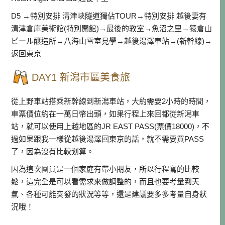
D5 →特別安排 清津峽隧道獨佔TOUR→特別安排 越後妻有
清津倉庫美術館(特別開館)→最後的教室→魚沼之里→猿倉山
ビール醸造所→八海山雪室見學→越後湯澤車站→(新幹線)→
返回東京
DAY1 新潟市區美食旅
從上野車站搭乘新幹線到新潟車站，大約需要2小時的時間，
車票價位約在一萬日幣出頭，如果行程上來回都從新潟車
站，就可以使用上越地區的JR EAST PASS(票價18000)，不
過如果跟我一樣從越後湯澤回東京的話，就不需要買PASS
了，因為沒有比較划算。
因為這次團員是一個家庭有帶小朋友，所以行程寫的比較
鬆，這完全是可以看需求來做調整的，而且也要考量到天
氣、各種可能突發的狀況等等，還是建議要多多考量自身狀
況哦！