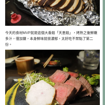
今天的食材MVP就是這個大香菇「天恵菇」，烤熟之後鮮嫩
多汁，僅加鹽，本身鮮味就很濃郁，太好吃不禁點了第二
份。