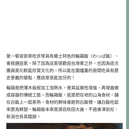
第一餐安排來吃非常具有鄉土特色的輪箱飯（わっぱ飯），
會挑選這家，除了因為店家很歡迎台灣客之外，也因為這次
團員是比較能欣賞文化的，所以能在圍爐裏的房間吃具有歷
史意義的餐點，應該是很能加分的！
輪箱是把薄木板經加工泡熱水，使其延展性增強，再彎曲做
成容器的傳統工藝。而輪箱飯，就是把在地的山海食材，鋪
在白飯上一起蒸熟，食材的鮮味會跑到白飯裡，讓白飯吃起
來更為鮮甜。輪箱飯本來是源自秋田大曲，不過會津若松、
新潟也有其蹤跡。