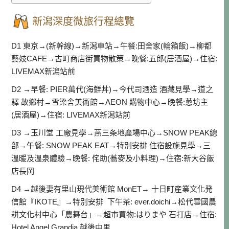
新潟深度微旅行程總覽
D1 東京→(新幹線)→新潟車站→午餐:田舍家(輪箱飯)→柳都
藝妓CAFE→古町商店街買物散策→晚餐:五郎(居酒屋)→住宿:
LIVEMAX新潟站前
D2 →早餐: PIER萬代(海鮮丼)→今代司酒造 酒藏見學→道之
驛 故鄉村→雪梁舎美術館→AEON 購物中心→晚餐:蔥坊主
(居酒屋)→住宿: LIVEMAX新潟站前
D3 →玉川堂 工廠見學→燕三条地產場中心→SNOW PEAK總
部→午餐: SNOW PEAK EAT→特別安排 住宿設施見學→三
溫暖及溫泉體驗→晚餐: 侘助(蕎麥及小料理)→住宿:新大谷飯
店長岡
D4 →越後妻有里山現代美術館 MonET→ 十日町産業文化発
信館『IKOTE』→特別安排 下午茶: ever.doichi→松代雪國農
耕文化村中心「農舞台」→超市買物:はりまや 石打店→住宿:
Hotel Angel Grandia 越後中里