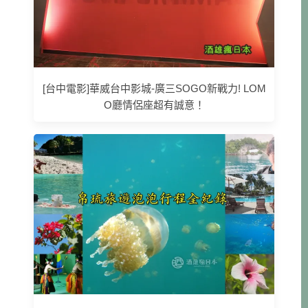
[台中電影]華威台中影城-廣三SOGO新戰力! LOM
O廳情侶座超有誠意！