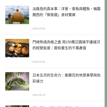
淡路島的真本事：洋蔥、章魚與鱧魚，稱霸
關西的「御食國」食材寶庫
2026-05-20
門崎熟成肉格之進 用150萬日圓填平護城河
的經營氣度｜廢校重生的千萬產值
2026-05-20
日本五月的生命力：紫藤花的地景美學與色
彩接力
2026-05-10