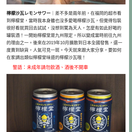
檸檬沙瓦レモンサワー
｜差不多是兩年前，在福岡的超市看
到檸檬堂，當時我本身雖也沒多愛喝檸檬沙瓦，但覺得包裝
很好看就買回去試試，沒想到驚為天人，怎麼有如此好喝的
罐裝酒！一開始檸檬堂是九州限定，所以變成當時前往九州
的理由之一。後來在2019年10月擴散到日本全國發售，還一
度賣到缺貨，人氣可見一斑。今天就來跟大家分享，要如何
在家調出類似檸檬堂味道的檸檬沙瓦哦！
警語：未成年請勿飲酒、酒後不開車