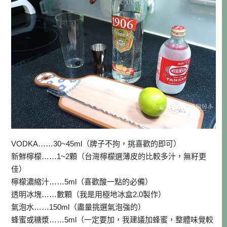
VODKA……30~45ml（牌子不拘，挑喜歡的即可）
新鮮檸檬……1~2顆（台灣檸檬選薄皮的比較多汁，無籽更
佳）
檸檬濃縮汁……5ml（喜歡酸一點的必備）
透明冰塊……數顆（我是用極地冰盒2.0製作）
氣泡水……150ml（盡量挑選氣泡強的）
蜂蜜或糖漿……5ml（一定要加，我建議加蜂蜜，整體味覺較