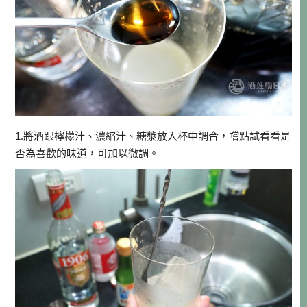
1.將酒跟檸檬汁、濃縮汁、糖漿放入杯中調合，嚐點試看看是
否為喜歡的味道，可加以微調。