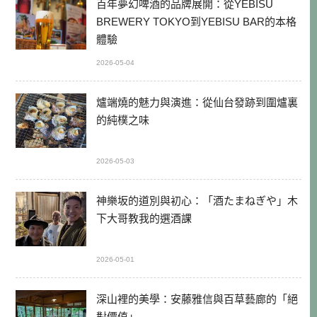
百年夢幻啤酒的品牌展開：從YEBISU
BREWERY TOKYO到YEBISU BAR的本格
體驗
2026-05-04
爐端燒的魅力與演進：從仙台發跡到圍爐裏
的純樸之味
2026-05-03
神樂坂的道別與初心：「酒たまねぎや」木
下大哥教我的選酒課
2026-05-01
深山裡的美學：安藤雅信與百草藝廊的「絕
對價值」