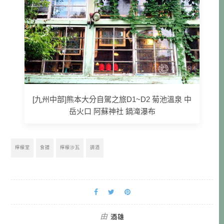
[九州中部]熊本大分自駕之旅D1~D2 菊池溫泉 中
岳火口 阿蘇神社 鍋滝瀑布
檸檬堂
食譜
檸檬沙瓦
調酒
由
酒雄