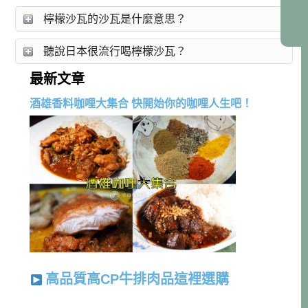
檸檬沙瓦的沙瓦是什麼意思？
聽說日本很流行喝檸檬沙瓦？
最新文章
酒雄香料咖哩大集合 快開始你的咖哩人生吧！
高品質高CP牛排肉品這裡選購