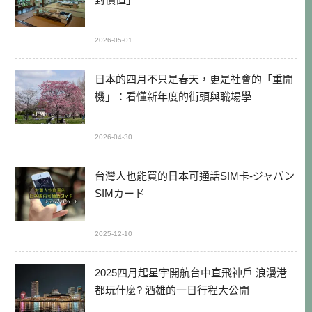
2026-05-01
日本的四月不只是春天，更是社會的「重開
機」：看懂新年度的街頭與職場學
2026-04-30
台灣人也能買的日本可通話SIM卡-ジャパン
SIMカード
2025-12-10
2025四月起星宇開航台中直飛神戶 浪漫港
都玩什麼? 酒雄的一日行程大公開