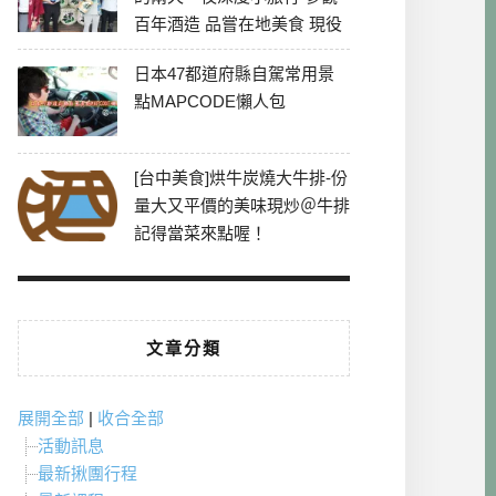
百年酒造 品嘗在地美食 現役
最老牌電影院
日本47都道府縣自駕常用景
點MAPCODE懶人包
[台中美食]烘牛炭燒大牛排-份
量大又平價的美味現炒＠牛排
記得當菜來點喔！
文章分類
展開全部
|
收合全部
活動訊息
最新揪團行程