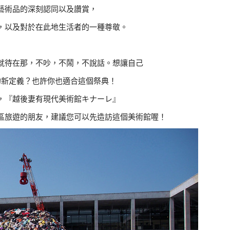
藝術品的深刻認同以及讚賞，
，以及對於在此地生活者的一種尊敬。
就待在那，不吵，不鬧，不說話。想讓自己
的新定義？也許你也適合這個祭典！
，『越後妻有現代美術館キナーレ』
區旅遊的朋友，建議您可以先造訪這個美術館喔！