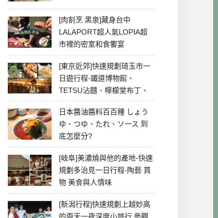
[肉割烹 黑泉]藏身台中
LALAPORT超人氣LOPIA超
市裡的密室和食饗宴
[東京近郊]快速規劃琦玉市一
日遊行程-鐵道博物館、
TETSU沾麵、檸檬堂布丁、
冰川神社、美食彙整
日本醬油醬料百百種 しょう
ゆ、つゆ、たれ、ソース 到
底怎麼分?
[岐阜]美濃燒與他的產地-快速
規劃多治見一日行程-陶藝 買
物 美食與人情味
[新潟行程]快速規劃上越妙高
的兩天一夜深度小旅行 參觀