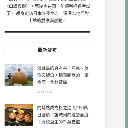
（口譯導遊），而後也在同一年順利通過考試
了。 親身走訪日本許多地方，深深為他們對
土地的愛護而感動。
最新發布
淡路島的真本事：洋蔥、章
魚與鱧魚，稱霸關西的「御
食國」食材寶庫
2026-05-20
門崎熟成肉格之進 用150萬
日圓填平護城河的經營氣度
｜廢校重生的千萬產值