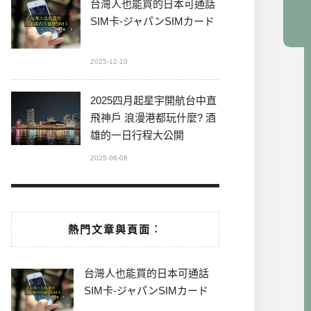
台灣人也能買的日本可通話
SIM卡-ジャパンSIMカード
2025-12-10
2025四月起星宇開航台中直
飛神戶 浪漫港都玩什麼? 酒
雄的一日行程大公開
2025-06-08
熱門文章與頁面︰
台灣人也能買的日本可通話
SIM卡-ジャパンSIMカード