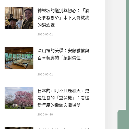
神樂坂的道別與初心：「酒
たまねぎや」木下大哥教我
的選酒課
2026-05-01
深山裡的美學：安藤雅信與
百草藝廊的「絕對價值」
2026-05-01
日本的四月不只是春天，更
是社會的「重開機」：看懂
新年度的街頭與職場學
2026-04-30