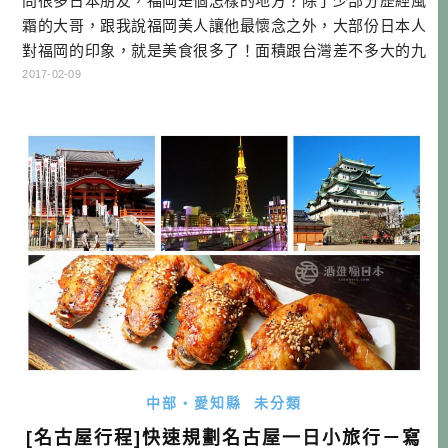
問很多日本朋友，福岡是個怎樣的地方？除了少部分歷經風
霜的大哥，跟我說福岡美人讓他最懷念之外，大部份日本人
對福岡的印象，就是美食很多了！面積跟台灣差不多大的九
州，福岡是這裡最大的城市，頗有西日本首都的感覺。且因
2017-02-09
為距離韓國、中國、台灣都是全日本最近的地方，這幾年迅
速發展，不只是商業往來增加，觀光客也是大量的湧入福
岡。 福岡著名的料理，就有牛腸鍋、水炊鍋、屋台料理、明
太子、豚骨拉麵以及串燒店的麻油鹽高 […]…
中部・愛知縣
未分類
[名古屋行程]快速規劃名古屋一日小旅行－寫