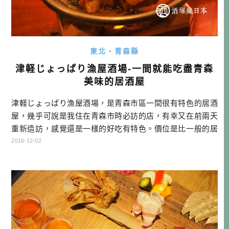
東北・青森縣
津軽じょっぱり漁屋酒場-一間就能吃盡青森
美味的居酒屋
津軽じょっぱり漁屋酒場，是青森市區一間很有特色的居酒
屋，幾乎可說是我住在青森市時必訪的店，有幸又在前兩天
重新造訪，感覺還是一樣的好吃有特色。價位是比一般的居
酒屋高些，但可以在一間店裡，吃到全青森的在地食材所做
2016-12-02
成的在地料理，怎麼樣想都划算！說到青森食材跟特色料
理，不外乎扇貝（帆立貝）、蘋果、シャモロック地雞、黑
蒜頭、仙貝汁、莓煮、十和田牛等等，這裡通通可以吃到，
怪不得外面招牌上大大寫著，來這一間就 […]…