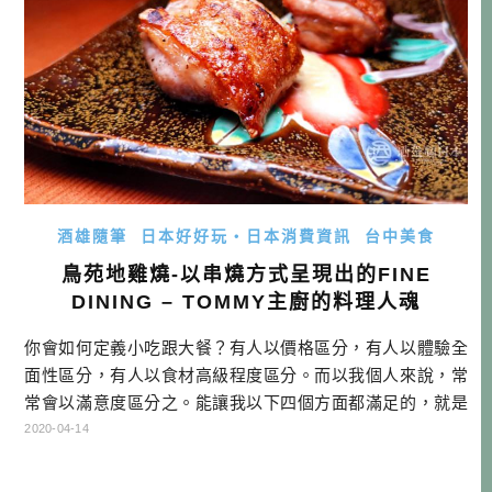
酒雄隨筆
日本好好玩・日本消費資訊
台中美食
鳥苑地雞燒-以串燒方式呈現出的FINE
DINING – TOMMY主廚的料理人魂
你會如何定義小吃跟大餐？有人以價格區分，有人以體驗全
面性區分，有人以食材高級程度區分。而以我個人來說，常
常會以滿意度區分之。能讓我以下四個方面都滿足的，就是
最棒的一餐。一、食物美味。二、服務細緻。三、用餐氛
2020-04-14
圍。四、學習交流。今天就讓我用台中愛店「鳥苑地雞燒」
來分析，什麼是我心目中的好串燒店。 鳥苑地雞燒資訊 電