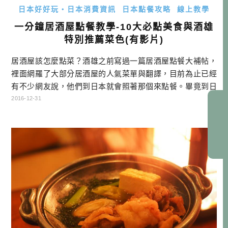
日本好好玩・日本消費資訊
日本點餐攻略
線上教學
一分鐘居酒屋點餐教學-10大必點美食與酒雄
特別推薦菜色(有影片)
居酒屋該怎麼點菜？酒雄之前寫過一篇居酒屋點餐大補帖，
裡面網羅了大部分居酒屋的人氣菜單與翻譯，目前為止已經
有不少網友說，他們到日本就會照著那個來點餐。畢竟到日
本旅行，沒到居酒屋吃一下，就沒有到日本玩的感覺！能幫
2016-12-31
助到各位，真是我的榮幸！…