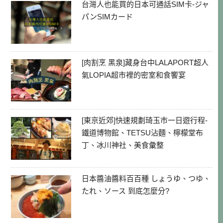
台灣人也能買的日本可通話SIM卡-ジャ
パンSIMカード
[肉割烹 黑泉]藏身台中LALAPORT超人
氣LOPIA超市裡的密室和食饗宴
[東京近郊]快速規劃琦玉市一日遊行程-
鐵道博物館、TETSU沾麵、檸檬堂布
丁、冰川神社、美食彙整
日本醬油醬料百百種 しょうゆ、つゆ、
たれ、ソース 到底怎麼分?