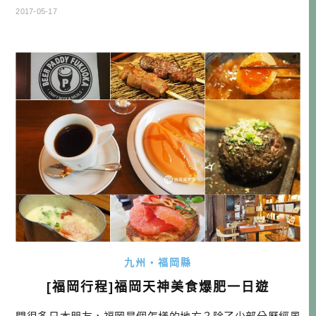
離，如果有機會在和歌山住宿一晚，或許這會是很棒的選擇
2017-05-17
哦！…
九州・福岡縣
[福岡行程]福岡天神美食爆肥一日遊