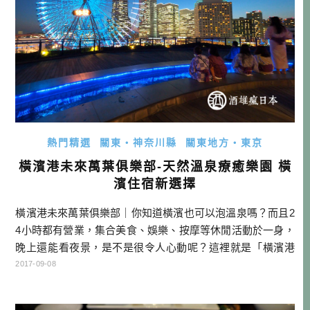
熱門精選
關東・神奈川縣
關東地方・東京
橫濱港未來萬葉俱樂部-天然溫泉療癒樂園 橫
濱住宿新選擇
橫濱港未來萬葉俱樂部｜你知道橫濱也可以泡溫泉嗎？而且2
4小時都有營業，集合美食、娛樂、按摩等休閒活動於一身，
晚上還能看夜景，是不是很令人心動呢？這裡就是「橫濱港
未來萬葉俱樂部」！ 從みなとみらい駅下車後，徒步約五分
2017-09-08
鐘，經過橫濱格蘭洲際度假飯店之後，就可以看到海邊有一
片綠色樹林，樹林後面就是「橫濱港未來萬葉俱樂部」的所