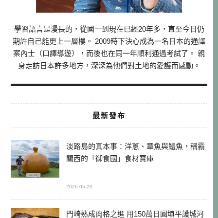
學習語言是漫長的，從國一到現在已經20年多，直至今日仍
期許自己能更上一層樓。 2009時下決心成為一名日本的通譯
案內士（口譯導遊），而後也在同一年順利通過考試了。 親
身走訪日本許多地方，深深為他們對土地的愛護而感動。
最新發布
淡路島的真本事：洋蔥、章魚與鱧魚，稱霸
關西的「御食國」食材寶庫
2026-05-20
門崎熟成肉格之進 用150萬日圓填平護城河