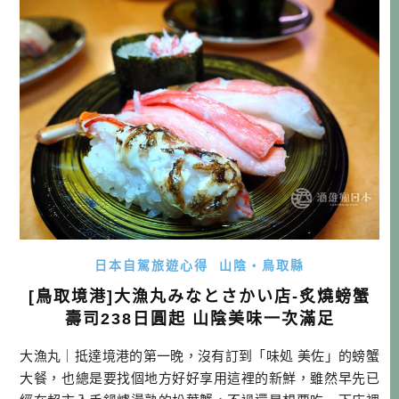
話：04-2326 2080 地址：台中市忠明南路48號 營業時間：18:
00~23: […]…
日本自駕旅遊心得
山陰・鳥取縣
[鳥取境港]大漁丸みなとさかい店-炙燒螃蟹
壽司238日圓起 山陰美味一次滿足
大漁丸｜抵達境港的第一晚，沒有訂到「味処 美佐」的螃蟹
大餐，也總是要找個地方好好享用這裡的新鮮，雖然早先已