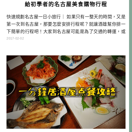
給初學者的名古屋美食購物行程
快速規劃名古屋一日小旅行｜ 如果只有一整天的時間，又是
第一次到名古屋，那要怎麼安排行程呢？就讓酒雄幫你排一
下簡單的行程吧！大家到名古屋可能是為了交通的轉運，或
是想要吃吃買買，又可以做些簡單的觀光。本文就針對第一
2017-02-02
次玩名古屋，但又想吃一些在地人吃的美食，而且預算還不
是太高的小資族角度來分享！ 名古屋一日行程 KAKO咖啡店
早餐→總也是要有點文藝氣息~名古屋城→從大須商店街逛到
榮商圈→傳統味居酒屋大甚 […]…