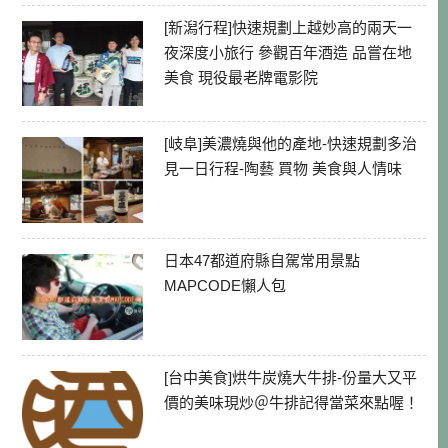
[新潟行程]快速規劃上越妙高的兩天一
夜深度小旅行 參觀百年酒造 品嘗在地
美食 現役最老牌電影院
[岐阜]美濃燒與他的產地-快速規劃多治
見一日行程-陶藝 買物 美食與人情味
日本47都道府縣自駕常用景點
MAPCODE懶人包
[台中美食]烘牛炭燒大牛排-份量大又平
價的美味現炒＠牛排記得當菜來點喔！