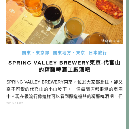
關東・東京都
關東地方・東京
日本旅行
SPRING VALLEY BREWERY東京-代官山
的精釀啤酒工廠酒吧
SPRING VALLEY BREWERY東京，位於大家都想住，卻又
高不可攀的代官山的小山坡下，一個每間店都很潮的商圈
中。現在很流行像這樣可以看到釀造機器的精釀啤酒吧，但
這麼大規模的還是第一次看到。…
2016-11-02