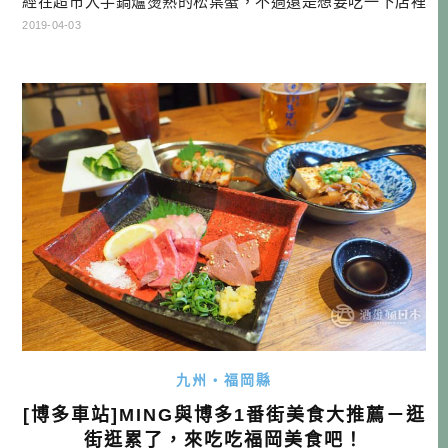
經在超市入手鍋爐燙熟的松葉蟹，不過還是想要吃一下店裡
的美味。這時候我想到了上次採訪時，來自岡山的司機也念
2019-04-03
念不忘的迴轉壽司店，不就開在車站旁邊嗎？所以打算就來
試試看，這邊的螃蟹好不好吃！ ▲超市買的松葉蟹超便宜 大
漁丸みなとさかい店 資訊 店名：大漁丸 みなとさかい店 官
網 電話：0859-4 […]…
九州・福岡縣
[博多車站]MING與博多1番街美食大推薦－逛
街逛累了，來吃吃福岡美食吧！