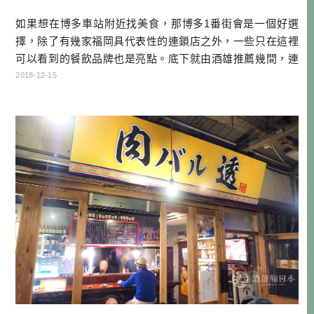
如果想在博多車站附近找美食，那博多1番街會是一個好選
擇，除了有幾家福岡具代表性的連鎖店之外，一些只在這裡
可以看到的餐飲品牌也是亮點。底下就由酒雄推薦幾間，連
在地人都很愛去的餐廳吧！ 如果你這次的旅行比較拮据，想
2018-12-15
找便宜的美味，或者要做比較長距離的電車，MING裡面有超
市，除了有供食材可以自己煮，也有熟食便當可以買，不妨
參考看看。這裡提供超商便當以外的選擇哦！ MING資訊 名
稱: MING(マイン […]…