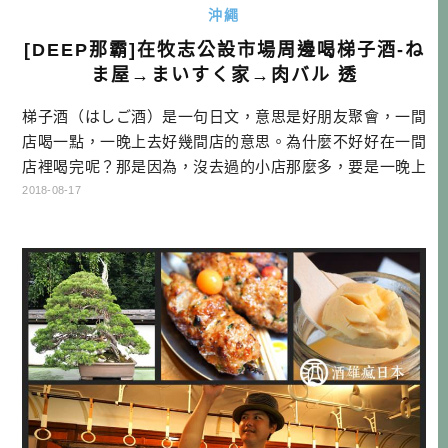
沖繩
[DEEP那霸]在牧志公設市場周邊喝梯子酒-ね
ま屋→まいすく家→肉バル 透
梯子酒（はしご酒）是一句日文，意思是好朋友聚會，一間
店喝一點，一晚上去好幾間店的意思。為什麼不好好在一間
店裡喝完呢？那是因為，沒去過的小店那麼多，要是一晚上
只去一間，那要去多久才能去完呢？另一方面，不同地方喝
2018-08-17
酒，除了可以感受不一樣的氣氛，也可能遇到不一樣的新朋
友，非常有趣。因此小店特多的日本，一直都很流行這種
「梯子酒」！ 在沖繩喝梯子酒，一直都是我跟在地朋友交流
的方式。畢竟沖繩新店開幕的速度也是 […]…