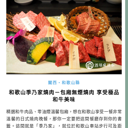
在地了。 「橫濱港未來萬葉俱樂部」，每天都有大型水車，
從「熱海温泉」跟「湯河原温 […]…
關西・和歌山縣
和歌山季乃家燒肉－包廂無煙燒肉 享受極品
和牛美味
精選和牛肉品、零油煙溫馨包廂，想在和歌山享受一餐非常
溫馨的日式燒肉晚餐，那你一定要把這間餐廳存到你的書
籤。這間就是「季乃家」，就位於和歌山車站步行可及距