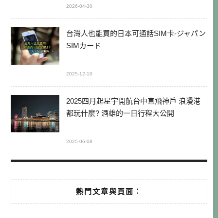
2026-04-30
台灣人也能買的日本可通話SIM卡-ジャパン
SIMカード
2025-12-10
2025四月起星宇開航台中直飛神戶 浪漫港
都玩什麼? 酒雄的一日行程大公開
2025-06-08
熱門文章與頁面︰