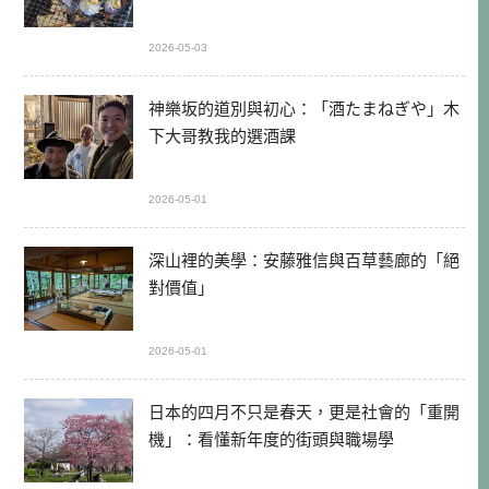
2026-05-03
神樂坂的道別與初心：「酒たまねぎや」木
下大哥教我的選酒課
2026-05-01
深山裡的美學：安藤雅信與百草藝廊的「絕
對價值」
2026-05-01
日本的四月不只是春天，更是社會的「重開
機」：看懂新年度的街頭與職場學