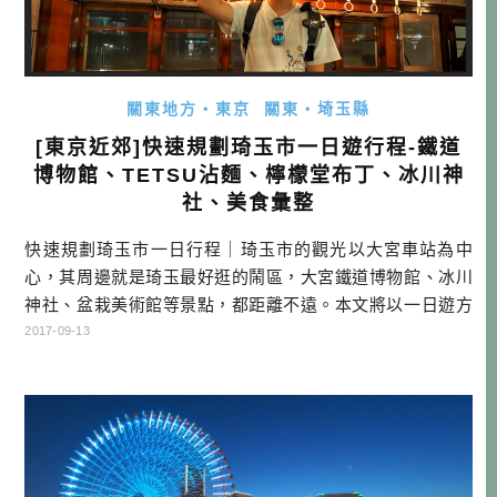
關東地方・東京
關東・埼玉縣
[東京近郊]快速規劃琦玉市一日遊行程-鐵道
博物館、TETSU沾麵、檸檬堂布丁、冰川神
社、美食彙整
快速規劃琦玉市一日行程｜琦玉市的觀光以大宮車站為中
心，其周邊就是琦玉最好逛的鬧區，大宮鐵道博物館、冰川
神社、盆栽美術館等景點，都距離不遠。本文將以一日遊方
式，介紹琦玉市的景點及美食，請務必看看哦！ 琦玉市是琦
2017-09-13
玉縣的縣政府所在地，距離東京都心部約在20~35km之間，
是東京都會圈其中一個臥城（衛星城市），每天早上都有很
多人從琦玉通勤都心部，晚上再從東京回來。因東北與上越
新幹線會經過大宮車站，也有其 […]…