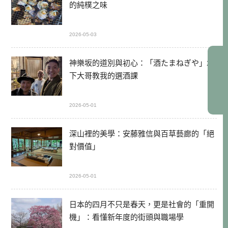
的純樸之味
2026-05-03
神樂坂的道別與初心：「酒たまねぎや」木
下大哥教我的選酒課
2026-05-01
深山裡的美學：安藤雅信與百草藝廊的「絕
對價值」
2026-05-01
日本的四月不只是春天，更是社會的「重開
機」：看懂新年度的街頭與職場學