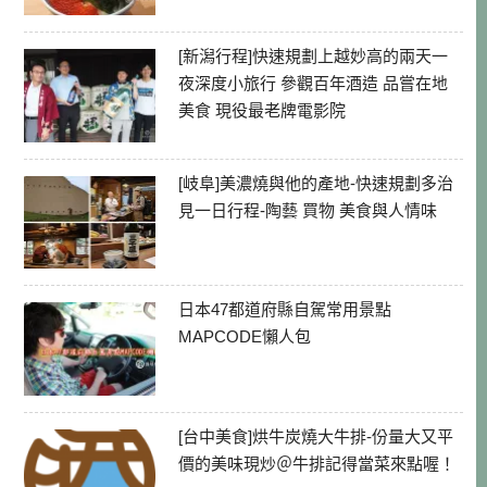
[新潟行程]快速規劃上越妙高的兩天一
夜深度小旅行 參觀百年酒造 品嘗在地
美食 現役最老牌電影院
[岐阜]美濃燒與他的產地-快速規劃多治
見一日行程-陶藝 買物 美食與人情味
日本47都道府縣自駕常用景點
MAPCODE懶人包
[台中美食]烘牛炭燒大牛排-份量大又平
價的美味現炒＠牛排記得當菜來點喔！