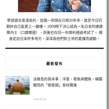
學習語言是漫長的，從國一到現在已經20年多，直至今日仍
期許自己能更上一層樓。 2009時下決心成為一名日本的通譯
案內士（口譯導遊），而後也在同一年順利通過考試了。 親
身走訪日本許多地方，深深為他們對土地的愛護而感動。
最新發布
淡路島的真本事：洋蔥、章魚與鱧魚，稱霸
關西的「御食國」食材寶庫
2026-05-20