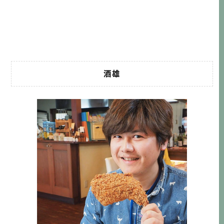
是太高的小資族角度來分享！ 名古屋一日行程 KAKO咖啡店
早餐→總也是要有點文藝氣息~名古屋城→從大須商店街逛到
榮商圈→傳統味居酒屋大甚 […]…
酒雄