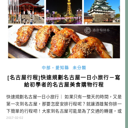
面是京都銀行(東山分行)，另京 […]…
中部・愛知縣
未分類
[名古屋行程]快速規劃名古屋一日小旅行－寫
給初學者的名古屋美食購物行程
快速規劃名古屋一日小旅行｜ 如果只有一整天的時間，又是
第一次到名古屋，那要怎麼安排行程呢？就讓酒雄幫你排一
下簡單的行程吧！大家到名古屋可能是為了交通的轉運，或
是想要吃吃買買，又可以做些簡單的觀光。本文就針對第一
2017-02-02
次玩名古屋，但又想吃一些在地人吃的美食，而且預算還不