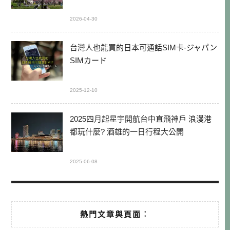
2026-04-30
台灣人也能買的日本可通話SIM卡-ジャパン
SIMカード
2025-12-10
2025四月起星宇開航台中直飛神戶 浪漫港
都玩什麼? 酒雄的一日行程大公開
2025-06-08
熱門文章與頁面︰