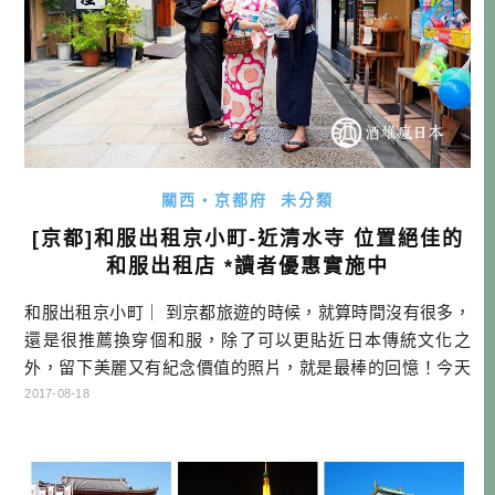
關西・京都府
未分類
[京都]和服出租京小町-近清水寺 位置絕佳的
和服出租店 *讀者優惠實施中
和服出租京小町｜ 到京都旅遊的時候，就算時間沒有很多，
還是很推薦換穿個和服，除了可以更貼近日本傳統文化之
外，留下美麗又有紀念價值的照片，就是最棒的回憶！今天
要跟大家推薦的「和服出租京小町」，位於「清水寺道」公
2017-08-18
車站下車處，京小町的更衣室非常大，一點也不會擁擠，而
另一個強項，就是店內隨時都有會講中文與英語的店員哦！
傳送門：點我到讀者優惠 ▲外面這條大路就是東大路通，對