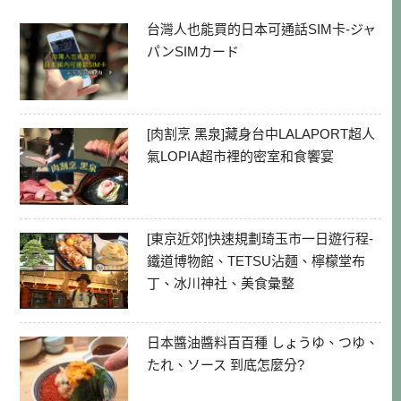
台灣人也能買的日本可通話SIM卡-ジャ
パンSIMカード
[肉割烹 黑泉]藏身台中LALAPORT超人
氣LOPIA超市裡的密室和食饗宴
[東京近郊]快速規劃琦玉市一日遊行程-
鐵道博物館、TETSU沾麵、檸檬堂布
丁、冰川神社、美食彙整
日本醬油醬料百百種 しょうゆ、つゆ、
たれ、ソース 到底怎麼分?