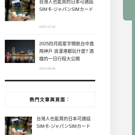
台灣人也能買的日本可通話
SIM卡-ジャパンSIMカード
2025-12-10
2025四月起星宇開航台中直
飛神戶 浪漫港都玩什麼? 酒
雄的一日行程大公開
2025-06-08
熱門文章與頁面︰
台灣人也能買的日本可通話
SIM卡-ジャパンSIMカード