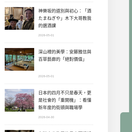
神樂坂的道別與初心：「酒
たまねぎや」木下大哥教我
的選酒課
2026-05-01
深山裡的美學：安藤雅信與
百草藝廊的「絕對價值」
2026-05-01
日本的四月不只是春天，更
是社會的「重開機」：看懂
新年度的街頭與職場學
2026-04-30