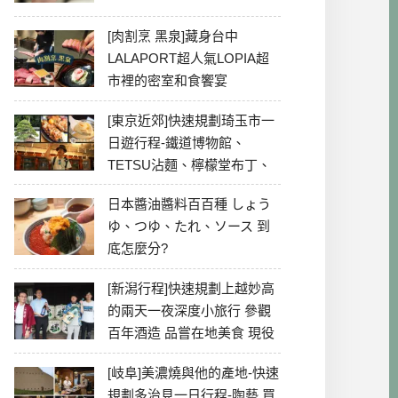
[肉割烹 黑泉]藏身台中
LALAPORT超人氣LOPIA超
市裡的密室和食饗宴
[東京近郊]快速規劃琦玉市一
日遊行程-鐵道博物館、
TETSU沾麵、檸檬堂布丁、
冰川神社、美食彙整
日本醬油醬料百百種 しょう
ゆ、つゆ、たれ、ソース 到
底怎麼分?
[新潟行程]快速規劃上越妙高
的兩天一夜深度小旅行 參觀
百年酒造 品嘗在地美食 現役
最老牌電影院
[岐阜]美濃燒與他的產地-快速
規劃多治見一日行程-陶藝 買