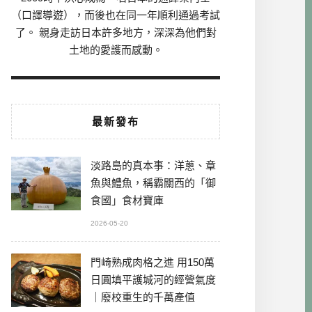
（口譯導遊），而後也在同一年順利通過考試
了。 親身走訪日本許多地方，深深為他們對
土地的愛護而感動。
最新發布
淡路島的真本事：洋蔥、章
魚與鱧魚，稱霸關西的「御
食國」食材寶庫
2026-05-20
門崎熟成肉格之進 用150萬
日圓填平護城河的經營氣度
｜廢校重生的千萬產值