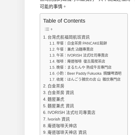
可能的事情。
Table of Contents
台灣虎航福岡航班資訊
早餐：白金茶房 PANCAKE鬆餅
午餐：兼虎 沾麵專賣店
午茶：IVORISH 法式吐司專賣店
咖啡：庵道咖啡 復古風喫茶店
晚餐：まるたんや 熟成牛舌專門店
小酌：Beer Paddy Fukuoka 精釀啤酒吧
收尾：はんごう雑炊の店 山 雜炊專門店
白金茶房
白金茶房 資訊
麵屋兼虎
麵屋兼虎 資訊
IVORISH 法式吐司專賣店
Ivorish 資訊
庵道咖啡天神店
庵道珈琲天神店 資訊