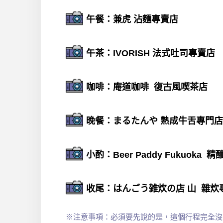
午餐：兼虎 沾麵專賣店
午茶：IVORISH 法式吐司專賣店
咖啡：庵道咖啡 復古風喫茶店
晚餐：まるたんや 熟成牛舌專門店
小酌：Beer Paddy Fukuoka 
收尾：はんごう雑炊の店 山 雜炊
※注意事項：必須要先說的是，這個行程完全沒