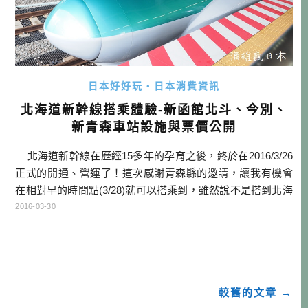
日本好好玩・日本消費資訊
北海道新幹線搭乘體驗-新函館北斗、今別、
新青森車站設施與票價公開
北海道新幹線在歷經15多年的孕育之後，終於在2016/3/26
正式的開通、營運了！這次感謝青森縣的邀請，讓我有機會
在相對早的時間點(3/28)就可以搭乘到，雖然說不是搭到北海
道新幹線新的H5系車輛，但可以260km的速度奔馳在北國大
2016-03-30
地，並且以140km的速度穿越津輕海峽，也是一項非常新奇
的體驗。特別是車輛在要進入青函隧道的時候，還會廣播讓
大家知道，我們即將要進入隧道（ […]…
較舊的文章 →