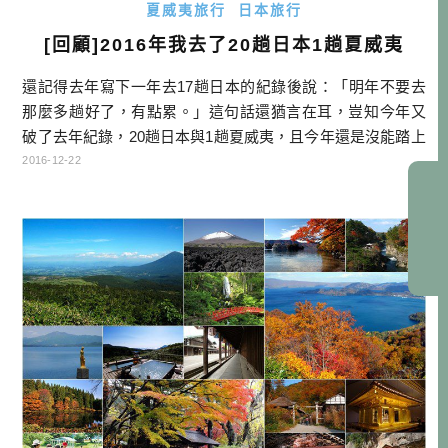
夏威夷旅行
日本旅行
[回顧]2016年我去了20趟日本1趟夏威夷
還記得去年寫下一年去17趟日本的紀錄後說：「明年不要去
那麼多趟好了，有點累。」這句話還猶言在耳，豈知今年又
破了去年紀錄，20趟日本與1趟夏威夷，且今年還是沒能踏上
歐洲大陸，真是應該好好檢討一下！…
2016-12-22