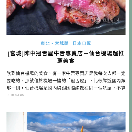
東北・宮城縣
日本自駕
[宮城]陣中冠舌屋牛舌專賣店－仙台機場超推
薦美食
說到仙台機場的美食，有一家牛舌專賣店是我每次去都一定
要吃的，那就位於機場一樓的「冠舌屋」，比較靠近國內線
那一側，仙台機場是國內線跟國際線都在同一個航廈，不算
是很遠，但因為常常都有人在排隊，如果要吃，建議還是要
2018-03-05
提早去機場比較安全！ 幾乎隨時都是大盛況，雖說大家都吃
蠻快的，但因為在管制區外，等等還要出關檢查行李等等，
為了不要吃的太有壓力，還是要保留足夠時間才行。 牛舌專
門店 陣中 冠舌屋資訊 名稱： […]…