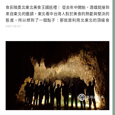
食彩陸奧北東北美食王國巡禮｜ 從去年中開始，酒雄就接到
來自東北的邀請，東北看中台灣人對於美食的熱愛與堅決的
態度，所以想到了一個點子：那就是利用北東北的頂級食
材，並請到知名的廚師來設計菜單，試圖使用美食的力量，
2017-02-27
來吸引從未到過東北的台灣旅客去旅行！ 2016年秋天，酒雄
也跟著第一批媒體朋友，一起到北東北三縣，親身體驗了頂
級食材與米其林廚師的完美結合，說到當時的體驗，還真的
令人驚豔到不行，每一餐都讓酒 […]…