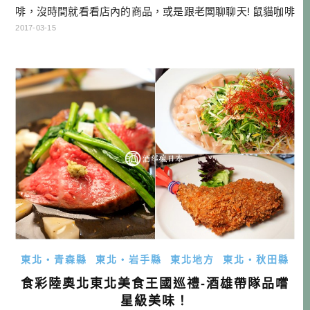
啡，沒時間就看看店內的商品，或是跟老闆聊聊天! 鼠貓咖啡
店名很特別，叫做「貓鼠（ねずねこ）」，是日文老鼠（ね
2017-03-15
ずみ）+貓咪（ねこ）的造字，因為老闆跟老闆娘都是鼠年出
生的，然後又都喜歡貓。他們兩個的夢想，就是一起開間咖
啡館，他們本來住在秋田市，然後很喜歡角館，所以選擇角
館作為第二人生的出發地！ 他 […]…
東北・青森縣
東北・岩手縣
東北地方
東北・秋田縣
食彩陸奧北東北美食王國巡禮-酒雄帶隊品嚐
星級美味！