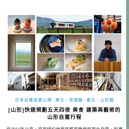
要由三個部分組成，(1)已經行之有年的酒雄旅遊分享會、(2)
酒雄15周年回顧靜態展、(3)台日交流市集，接下來就容我以
大篇幅好好說明這個活動。 現場注意事項 1. 請自備口罩，並
建議您盡 […]…
日本自駕旅遊心得
東北・宮城縣
東北・山形縣
[山形]快速規劃五天四夜 美食 建築與藝術的
山形自駕行程