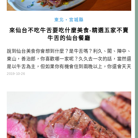
東北・宮城縣
來仙台不吃牛舌要吃什麼美食-精選五家不賣
牛舌的仙台餐廳
說到仙台美食你會想到什麼？是牛舌嗎？利久、閣、陣中、
東山，善治郎，你喜歡哪一家呢？久久去一次的話，當然還
是以牛舌為主，但如果你有機會住到兩晚以上，你還會天天
衝牛舌嗎？本文就是寫給不吃牛舌，或沒辦法天天吃牛舌的
2019-10-26
朋友！ 如何前往東北仙台？ 目前台灣虎航每週七天都有往東
北的飛機，其中五天往返仙台，剩下兩天則是飛岩手花卷機
場。選擇台灣虎航，支持國籍航空，對我來說是一件很願意
做的事情！ 台灣虎航飛東北時刻 […]…