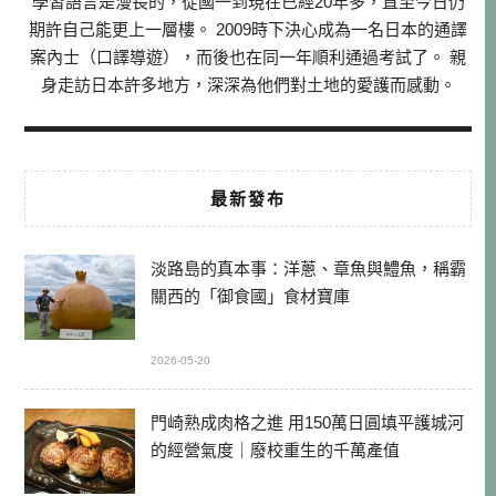
學習語言是漫長的，從國一到現在已經20年多，直至今日仍
期許自己能更上一層樓。 2009時下決心成為一名日本的通譯
案內士（口譯導遊），而後也在同一年順利通過考試了。 親
身走訪日本許多地方，深深為他們對土地的愛護而感動。
最新發布
淡路島的真本事：洋蔥、章魚與鱧魚，稱霸
關西的「御食國」食材寶庫
2026-05-20
門崎熟成肉格之進 用150萬日圓填平護城河
的經營氣度｜廢校重生的千萬產值