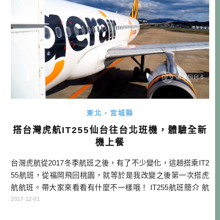
東北・宮城縣
搭台灣虎航IT255仙台往台北班機，體驗全新
機上餐
台灣虎航從2017冬季航班之後，有了不少變化，這趟搭乘IT2
55航班，從福岡飛回桃園，就等於是我改變之後第一次搭虎
航航班。帶大家來看看有什麼不一樣哦！ IT255航班簡介 航
線：仙台 (SDJ) ➤ 桃園 (TPE) 時間：19:40～23:05 飛行日：
2017-12-01
每週二三五六 期間：2017/10/29～2018/3/24 台灣虎航官網 台