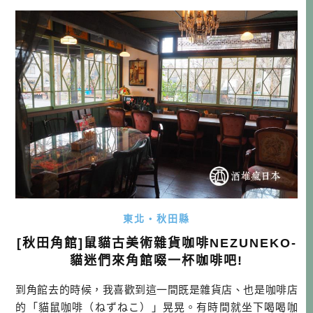
灣虎航的新夥伴Kuroro出現在棉套上 機上餐點也有變化，現
在變 […]…
東北・秋田縣
[秋田角館]鼠貓古美術雜貨咖啡NEZUNEKO-
貓迷們來角館啜一杯咖啡吧!
到角館去的時候，我喜歡到這一間既是雜貨店、也是咖啡店
的「貓鼠咖啡（ねずねこ）」晃晃。有時間就坐下喝喝咖