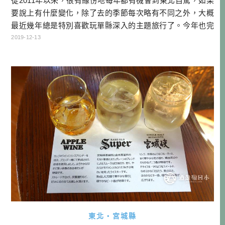
從2011年以來，很有緣份地每年都有機會到東北自駕，如果
要說上有什麼變化，除了去的季節每次略有不同之外，大概
最近幾年總是特別喜歡玩單縣深入的主題旅行了。今年也完
成了一趟山形美食建築與藝術的自駕旅行，回想起來山形竟
2019-12-13
然還有這麼多令人驚豔的地方，日本果然是很深奧的，怎麼
玩也玩不膩啊！就跟著我的腳步，看看山形自駕還能怎麼玩
吧！ 本文目錄 1. TIMES租車享優惠 2. 天童木工與藝術漫步
3. 鶴岡之 […]…
東北・宮城縣