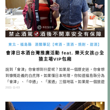
東北・福島縣
酒類筆記【啤酒・清酒・焼酎・甜酒】
會津日本酒台灣推廣活動 feat. 樂天女孩@全
猿主場VIP包廂
說到「會津」你會想到什麼呢？如果是一個歷史迷，你會想
到慷慨赴義的白虎隊。如果懂日本地理，你知道福島縣分為
「會津」、「中通」、「濱通」三個地區。如果是一個旅遊
玩家，你會想到美美的鶴城與會津若松市，或者是喜多方拉
2021-11-03
麵。而今天則是要跟大家介紹一下會津瑰寶－「會津日本
酒」。 警語：禁止酒駕＊未滿18歲請勿飲酒 若以「會津日本
酒」稱呼時，此「會津」主要是指「會津地方」，而非單指