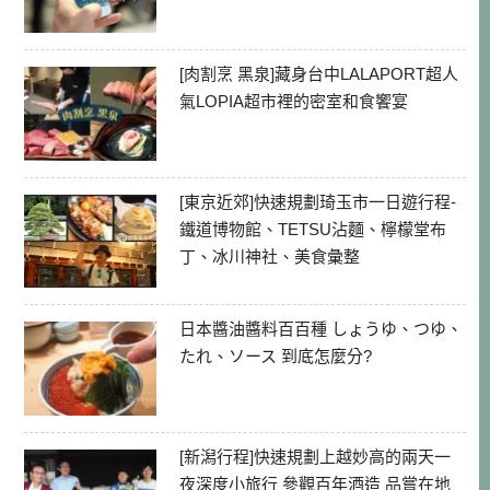
[肉割烹 黑泉]藏身台中LALAPORT超人
氣LOPIA超市裡的密室和食饗宴
[東京近郊]快速規劃琦玉市一日遊行程-
鐵道博物館、TETSU沾麵、檸檬堂布
丁、冰川神社、美食彙整
日本醬油醬料百百種 しょうゆ、つゆ、
たれ、ソース 到底怎麼分?
[新潟行程]快速規劃上越妙高的兩天一
夜深度小旅行 參觀百年酒造 品嘗在地