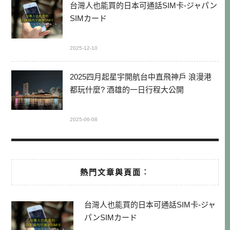
台灣人也能買的日本可通話SIM卡-ジャパン
SIMカード
2025-12-10
2025四月起星宇開航台中直飛神戶 浪漫港
都玩什麼? 酒雄的一日行程大公開
2025-06-08
熱門文章與頁面︰
台灣人也能買的日本可通話SIM卡-ジャ
パンSIMカード