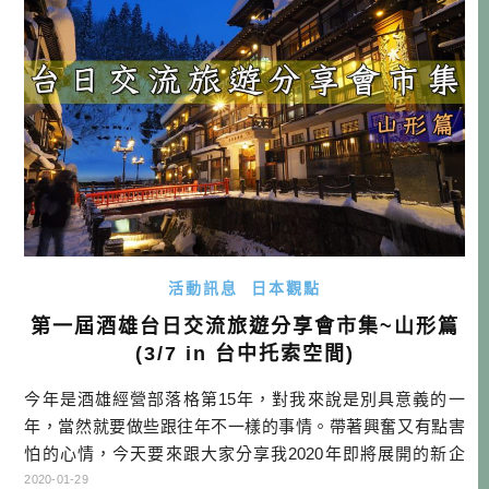
會津若松市。在富有權威性的「全 […]…
活動訊息
日本觀點
第一屆酒雄台日交流旅遊分享會市集~山形篇
(3/7 in 台中托索空間)
今年是酒雄經營部落格第15年，對我來說是別具意義的一
年，當然就要做些跟往年不一樣的事情。帶著興奮又有點害
怕的心情，今天要來跟大家分享我2020年即將展開的新企
畫，那就是「酒雄台日交流旅遊分享會市集」。這個活動主
2020-01-29