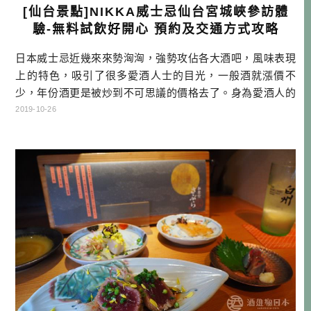
[仙台景點]NIKKA威士忌仙台宮城峽參訪體
驗-無料試飲好開心 預約及交通方式攻略
日本威士忌近幾來來勢洶洶，強勢攻佔各大酒吧，風味表現
上的特色，吸引了很多愛酒人士的目光，一般酒就漲價不
少，年份酒更是被炒到不可思議的價格去了。身為愛酒人的
一員，又是常常訪日的自駕旅人，如果有機會訪問威士忌蒸
2019-10-26
餾所，我幾乎都不會放過。今天終於有機會來到NIKKA威士
忌在仙台的宮城峽蒸餾所，這裡也是NIKKA的第二個廠，比
北海道占地更大，設備更齊全。有興趣的朋友，可以跟著我
一起探訪究竟吧！ 如何前往東 […]…