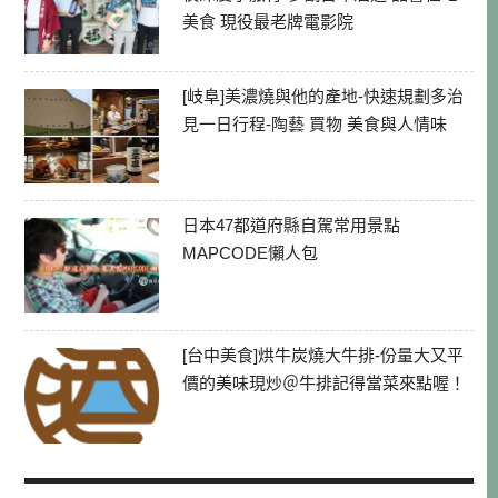
美食 現役最老牌電影院
[岐阜]美濃燒與他的產地-快速規劃多治
見一日行程-陶藝 買物 美食與人情味
日本47都道府縣自駕常用景點
MAPCODE懶人包
[台中美食]烘牛炭燒大牛排-份量大又平
價的美味現炒＠牛排記得當菜來點喔！