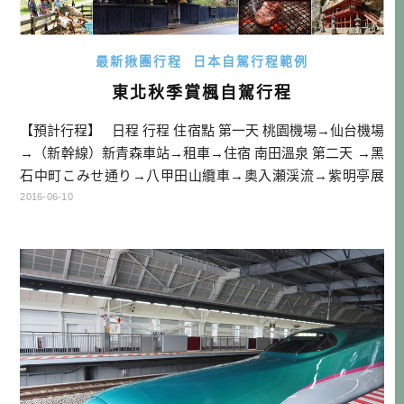
最新揪團行程
日本自駕行程範例
東北秋季賞楓自駕行程
【預計行程】 日程 行程 住宿點 第一天 桃園機場→仙台機場
→（新幹線）新青森車站→租車→住宿 南田溫泉 第二天 →黑
石中町こみせ通り→八甲田山纜車→奥入瀬渓流→紫明亭展
望台→十和田湖→住宿 十和田湖溫泉 第三天 →不動の滝→安
2016-06-10
比高原牧場→焼走り熔岩流& […]…