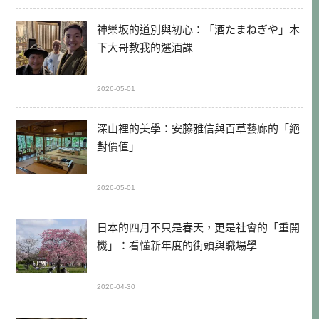
神樂坂的道別與初心：「酒たまねぎや」木
下大哥教我的選酒課
2026-05-01
深山裡的美學：安藤雅信與百草藝廊的「絕
對價值」
2026-05-01
日本的四月不只是春天，更是社會的「重開
機」：看懂新年度的街頭與職場學
2026-04-30