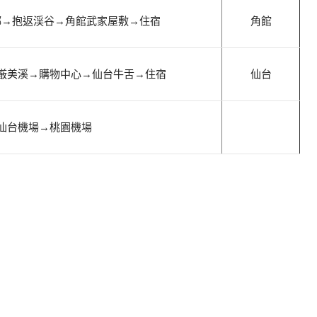
鄉
→
抱返渓谷
→
角館武家屋敷
→
住宿
角館
厳美溪
→購物中心
→
仙台牛舌
→
住宿
仙台
仙台機場
→桃園機場