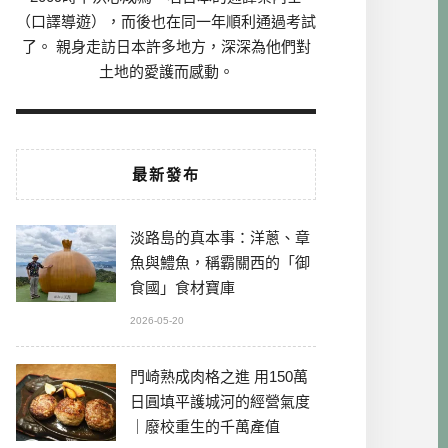
（口譯導遊），而後也在同一年順利通過考試
了。 親身走訪日本許多地方，深深為他們對
土地的愛護而感動。
最新發布
淡路島的真本事：洋蔥、章
魚與鱧魚，稱霸關西的「御
食國」食材寶庫
2026-05-20
門崎熟成肉格之進 用150萬
日圓填平護城河的經營氣度
｜廢校重生的千萬產值