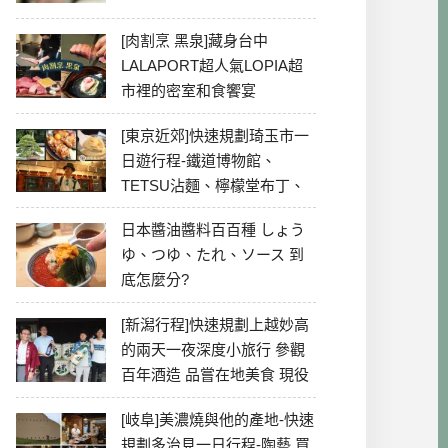
[肉割烹 黑泉]藏身台中
LALAPORT超人氣LOPIA超
市裡的密室和食饗宴
[東京近郊]快速規劃琦玉市一
日遊行程-鐵道博物館、
TETSU沾麵、檸檬堂布丁、
冰川神社、美食彙整
日本醬油醬料百百種 しょう
ゆ、つゆ、たれ、ソース 到
底怎麼分?
[新潟行程]快速規劃上越妙高
的兩天一夜深度小旅行 參觀
百年酒造 品嘗在地美食 現役
最老牌電影院
[岐阜]美濃燒與他的產地-快速
規劃多治見一日行程-陶藝 買