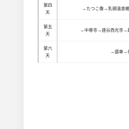
第四
→
たつこ像
→
乳頭溫泉
天
第五
→
中尊寺
→
達谷西光寺
→
天
第六
→還車
→
天