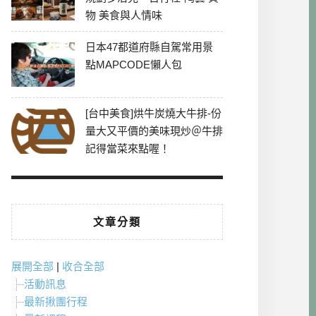
物 美食與人情味
日本47都道府縣自駕常用景
點MAPCODE懶人包
[台中美食]烘牛炭燒大牛排-份
量大又平價的美味現炒＠牛排
記得當菜來點喔！
文章分類
展開全部
|
收合全部
活動訊息
最新揪團行程