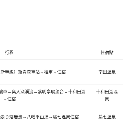
行程
住宿點
（新幹線）新青森車站
→租車
→
住宿
南田溫泉
纜車
→
奥入瀬渓流
→紫明亭展望台
→
十和田湖
十和田湖溫
→
住宿
泉
焼走り熔岩流
→
八幡平山頂
→
藤七温泉
住宿
藤七溫泉