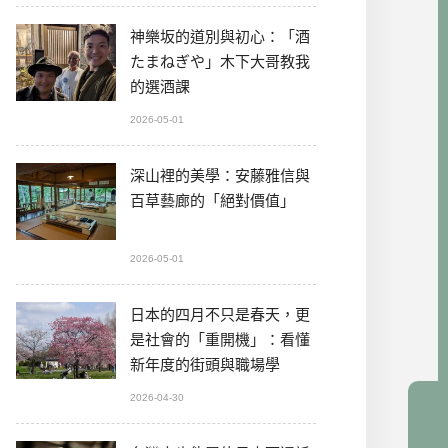
神樂坂的道別與初心：「酒
たまねぎや」木下大哥教我
的選酒課
2026-05-01
深山裡的美學：安藤雅信與
百草藝廊的「絕對價值」
2026-05-01
日本的四月不只是春天，更
是社會的「重開機」：看懂
新年度的街頭與職場學
2026-04-30