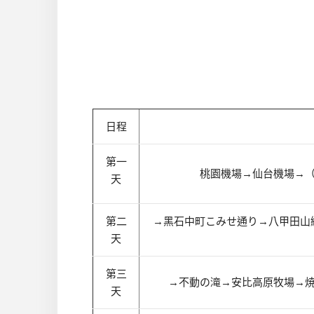
日程
第一
桃園機場→仙台機場
→
天
第二
→黑石中町こみせ通り
→八甲田山
天
第三
→
不動の滝
→安比高原牧場
→
天