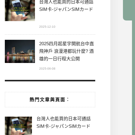
台灣人也能買的日本可通話
SIM卡-ジャパンSIMカード
2025-12-10
2025四月起星宇開航台中直
飛神戶 浪漫港都玩什麼? 酒
雄的一日行程大公開
2025-06-08
熱門文章與頁面︰
台灣人也能買的日本可通話
SIM卡-ジャパンSIMカード