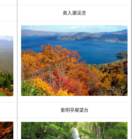
奥入瀬渓流
紫明亭展望台