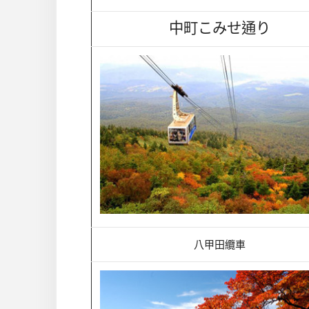
中町こみせ通り
八甲田纜車