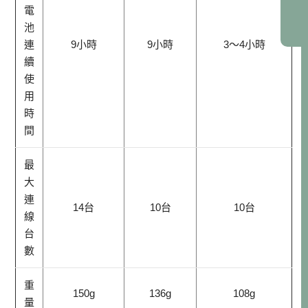
電
池
連
9小時
9小時
3～4小時
續
使
用
時
間
最
大
連
14台
10台
10台
線
台
數
重
150g
136g
108g
量