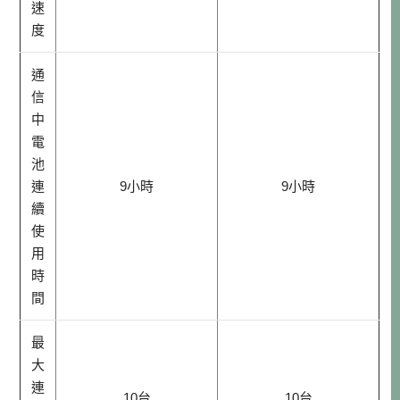
速
度
通
信
中
電
池
連
9小時
9小時
續
使
用
時
間
最
大
連
10台
10台