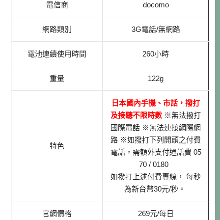
電信商
docomo
網路類別
3G電話/無網路
電池連續使用時間
260小時
重量
122g
日本國內手機、市話，撥打
及接聽不限時數
※無法撥打
國際電話 ※無法連接網際網
路 ※如撥打下列開頭之付費
特色
電話，需額外支付通話費 05
70 / 0180
如撥打上述付費專線， 每秒
為新台幣30元/秒。
官網價格
269元/每日