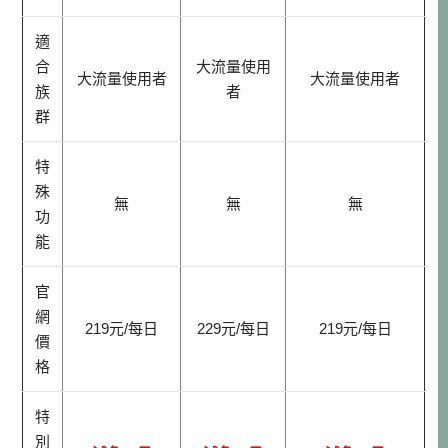
適
合
大流量使用
大流量使用者
大流量使用者
族
者
群
特
殊
無
無
無
功
能
官
網
219元/每日
229元/每日
219元/每日
價
格
特
別