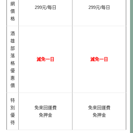
網
299元/每日
299元/每日
價
格
酒
雄
部
落
減免一日
減免一日
格
優
惠
價
特
別
免來回運費
免來回運費
優
免押金
免押金
待