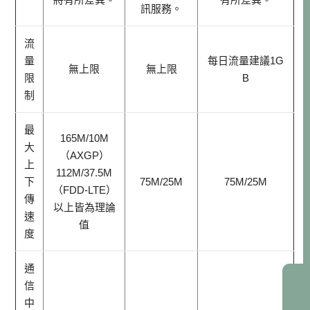
訊服務。
流
量
每日流量建議1G
無上限
無上限
限
B
制
最
165M/10M
大
（AXGP）
上
112M/37.5M
下
75M/25M
75M/25M
（FDD-LTE）
傳
以上皆為理論
速
值
度
通
信
中