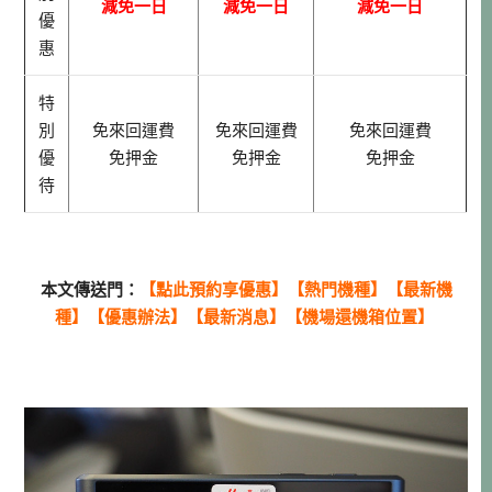
減免一日
減免一日
減免一日
優
惠
特
別
免來回運費
免來回運費
免來回運費
優
免押金
免押金
免押金
待
本文傳送門：
【
點此預約
享優惠】【
熱門機種
】【
最新機
種
】【
優惠辦法
】【
最新消息
】【
機場還機箱位置
】