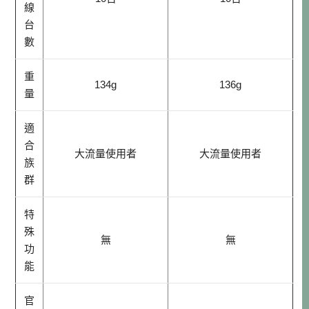
線
台
數
重
134g
136g
量
適
合
大流量使用者
大流量使用者
族
群
特
殊
無
無
功
能
官