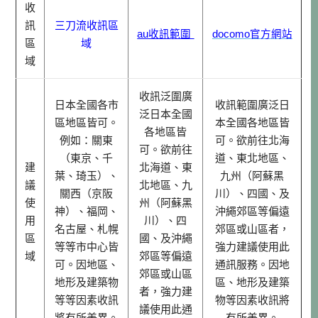
收
訊
三刀流
收訊區
au收訊範圍
docomo官方網站
區
域
域
收訊泛圍廣
日本全國各市
收訊範圍廣泛日
泛日本全國
區地區皆可。
本全國各地區皆
各地區皆
例如：關東
可。欲前往北海
可。欲前往
（東京、千
道、東北地區、
建
北海道、東
葉、琦玉）、
九州（阿蘇黑
議
北地區、九
關西（京阪
川）、四國、及
使
州（阿蘇黑
神）、福岡、
沖繩郊區等偏遠
用
川）、四
名古屋、札幌
郊區或山區者，
區
國、及沖繩
等等市中心皆
強力建議使用此
域
郊區等偏遠
可。因地區、
通訊服務。因地
郊區或山區
地形及建築物
區、地形及建築
者，強力建
等等因素收訊
物等因素收訊將
議使用此通
將有所差異。
有所差異。