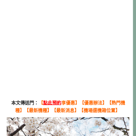
本文傳送門：
【
點此預約
享優惠】
【
優惠辦法
】
【
熱門機
種
】【
最新機種
】【
最新消息
】【
機場還機箱位置
】