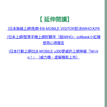
【 延伸閱讀】
[日本無線上網]免開卡B-MOBILE VISITOR對決WIHO大PK
[日本上網]智慧手機上網好夥伴『超WIHO』softbank小紅機
使用心得報告
[日本行動上網]比B-MOBILE u300更威的上網神器『Wi-H
o！』（威力機、虛擬機新上市）