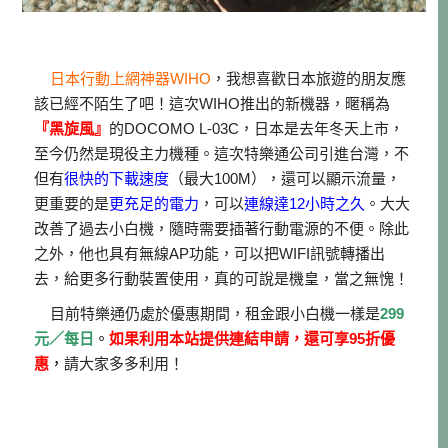
日本行動上網神器WIHO
，我想喜歡日本旅遊的朋友應
該已經不陌生了吧！這次WIHO推出的新機器，暱稱為
『黑旋風』
的DOCOMO L-03C，日本是去年冬天上市，
至今仍然是現役主力機種。這次特樂通公司引進台灣，不
但有
很快的下載速度
（最大100M），還可以顯示流量，
更重要的是
更充足的電力
，可以
連線達12小時之久
。大大
改善了過去小白機，隨時需要插著行動電源的不便。除此
之外，他也具有無線AP功能，可以把WIFI訊號轉播出
去，給更多行動裝置使用，真的可說是機皇，當之無愧！
目前特樂通仍處於優惠期間，租金跟小白機一樣是
299
元／每日
。
如果利用本站提供連結申請，還可享95折優
惠
，
請大家多多利用！