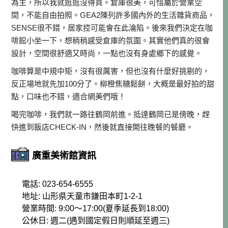
為主，所以我就逛逛沒得買。倉庫很美，可惜屬於營業空
間，不能自由拍照。GEA2陳列許多國內外的生活雜貨商品，
SENSE很不錯，居家控可能會在此淪陷。後來我們決定在咖
啡館小坐一下，想稍稍感受倉庫的氛圍。其實他們真的很會
設計，空間很舒適又時尚，一點也沒有身處鄉下的感覺。
咖啡算是中規中矩，沒有很厲害，但也沒有什麼好挑剔的，
反正場地就先加100分了。柳橙焦糖鬆餅，大概是最好拍的甜
點，口味也不錯，適合網美們哦！
喝完咖啡，我們就一路往鶴岡前進。抵達鶴岡已是傍晚，趕
快進到飯店CHECK-IN，然後就直接開往晚餐的餐廳。
廣重美術館資訊
電話: 023-654-6555
地址: 山形県天童市鎌田本町1-2-1
營業時間: 9:00～17:00(夏季延長到18:00)
公休日: 週二(遇到國定假日則順延至週三)