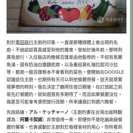
對於
奧田政行
主廚的印象，一直是那種媒體上會出現的名
廚。不過認認真真感受到他的厲害，是始於幾年前。那時到
廣島旅行，入住飯店的晚餐百匯是由他監修的，不但有馬賽
魚湯、還有奶油白醬麵疙瘩、以及番茄莫札瑞拉起司沙拉
等，都是一般百匯根本不會看到的菜色，便開始在GOOGLE
認識這位主廚，也期待有天可以到他餐廳用餐，這天就是實
現夢想的時刻。我在決定了鶴岡住宿日期後，在訂旅館之前
是先訂餐廳的，就知道我有多期待了。而且如果餐廳沒位，
我甚至可能會考慮把旅行改期，所幸讓我訂到週六晚餐。
先說結論，
アル・ケッチャーノ
（主廚的書在台灣出版時翻
譯為：
阿爾卡契諾
）非常值得一來，即便你不是吃遍高級餐
廳的饕客，也會感動於主廚對於每樣食材的用心，你所看到