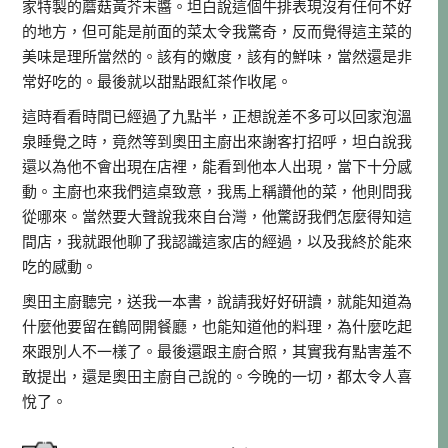
家特製的蘑菇黃芥末醬。坦白說這個牛排表現沒有任何不好
的地方，但可能是前面的菜太令我驚奇，反而覺得這主菜的
美味是理所當然的。該有的嫩度，該有的鮮味，當然還是非
常好吃的。最後就以甜點跟紅茶作收尾。
這時看看時間已經過了九點半，正想說差不多可以回家泡溫
泉睡覺之時，竟然等到奧田主廚出來謝客打招呼，坦白說我
還以為他不會出現在店裡，能看到他本人出現，當下十分感
動。主廚也來我們這桌致意，我馬上稱讚他的菜，他則問我
從哪來。當然要大聲說我來自台灣，他驚訝我們怎麼得知這
間店，我就跟他聊了我認識這家店的經過，以及我終於能來
吃的感動。
奧田主廚聽完，送我一本書，說請我好好研讀，就能知道為
什麼他要留在鶴岡開餐廳，也能知道他的料理，為什麼吃起
來跟別人不一樣了。最後還跟主廚合照，其實我有點害羞不
敢提出，還是奧田主廚自己說的。今晚的一切，都太令人喜
悅了。