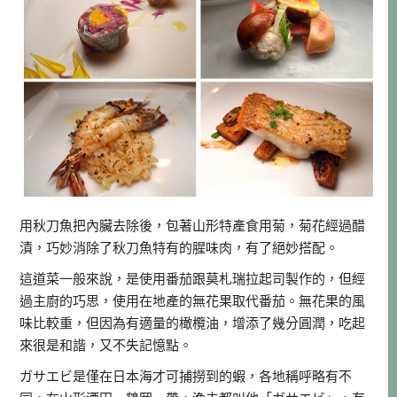
用秋刀魚把內臟去除後，包著山形特產食用菊，菊花經過醋
漬，巧妙消除了秋刀魚特有的腥味肉，有了絕妙搭配。
這道菜一般來說，是使用番茄跟莫札瑞拉起司製作的，但經
過主廚的巧思，使用在地產的無花果取代番茄。無花果的風
味比較重，但因為有適量的橄欖油，增添了幾分圓潤，吃起
來很是和諧，又不失記憶點。
ガサエビ是僅在日本海才可捕撈到的蝦，各地稱呼略有不