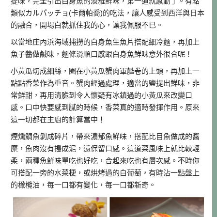
提味，完全引出白身魚的淡雅鮮味，第一道就感動了。有點
類似カルパッチョ(卡爾帕喬)的吃法，讓人感受到西洋與日本
的融合，開場白就抓住我的心，讓我佩服不已。
以當地庄內浜海域捕撈的白身魚生魚片搭配細冷麵，再加上
魚子醬做鹹味，麵條滑順口感跟白身魚鮮味意外很合呢！
小黃瓜切成細絲，圈在小黃瓜蟹肉軍艦卷的上頭，再加上一
點點香菜作為重音。蟹肉經過處理，適當的鹽提出鮮味，非
常鮮甜，再用清脆到令人懷疑有冰鎮過的小黃瓜來改變口
感。口中快要感到膩的時候，香菜真的適時發揮作用。原來
這一切都在主廚的計算當中！
煙燻鯛魚剝成碎片，帶來濃郁魚鮮味，搭配比目魚做成的醬
糜，魚肉沒有搗成泥，還保留口感。這道菜風味上就比較輕
柔，兩種魚鮮味單吃也好吃，合起來吃也有層次感。不時你
可搭配一旁的水菜梗，或烘烤過的白葡萄，有時沾一點盤上
的橄欖油，每一口都有變化，每一口都新奇。