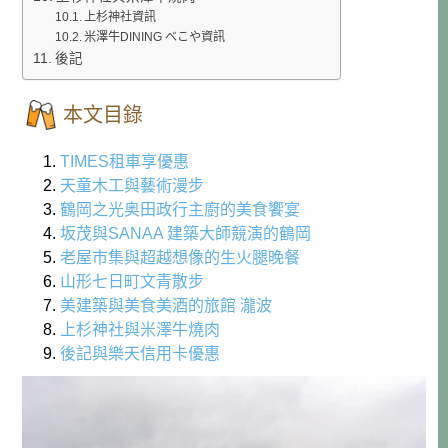
上杉神社資訊
米澤牛DINING べこや資訊
後記
本文目錄
1.
TIMES租車享優惠
2.
天童木工與藝術漫步
3.
鶴岡之光奥田政行主廚的美食饗宴
4.
坂茂與SANAA 建築大師競演的鶴岡
5.
老屋市集與超越想像的生火腿晚餐
6.
山形七日町文青散步
7.
美建築與美食美酒的旅館 瀧波
8.
上杉神社與米澤牛燒肉
9.
後記與樂天信用卡優惠