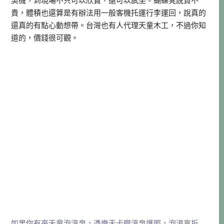
契機，到現場不只可以欣賞，還可以試坐。蝴蝶凳說貴不
貴，體積也還算是有辦法用一般客機托運行李運回，說真的
還真的有點心動想帶。台灣也有人代理天童木工，不過你知
道的，價錢很可觀。
如果你有來天童泡溫泉，憑樂天卡贈溫泉護照，泡湯享折