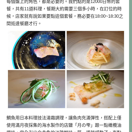
每個盤上的角色，都是必要的。我們點的是12000日幣的套
餐，共有11道料理，餐期大約需要三個多小時，在訂位的時
候，店家就有說如果要點這個套餐，務必要在18:00~18:30之
間抵達餐廳才行。
鯛魚用日本料理技法湯霜調理，讓魚肉充滿彈性，搭配上僅
使用滿月夜採集的海水製作的店鹽「月の雫」跟一點橄欖油