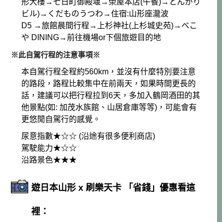
形大樓→七日町御殿堰→榮屋本店(午餐)→とんがり
ビル)→くだものうつわ→住宿:山形座瀧波
D5 →旅館晨間行程→上杉神社(上杉城史苑)→べこ
や DINING→前往機場or下個旅遊目的地
※此自駕行程的注意事項※
本自駕行程全程約560km，並沒有什麼特別要注意
的路段，路程比較集中在前兩天，如果時間更長的
話，建議可以把行程拉到6天，多加入鶴岡酒田的其
他景點(如: 加茂水族館、山居倉庫等等)，可能會有
更悠閒自駕行的感覺。
尿意指數★☆☆ (沿途有很多便利商店)
駕駛能力★☆☆
沿路景色★★★
遊日本山形 x 刷樂天卡 「省錢」優惠看這
裡：