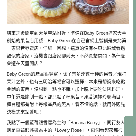
結束之後開車到天童車站附近，準備在Baby Green這家天童
創始的果昔店用餐。Baby Green在自己官網上號稱是東北第
一家果昔專賣店，仔細一回想，還真的沒有在東北區域看過
類似的店家，沒機會跟店家聊到天，不然真想問問，為什麼
會選在天童開店？
Baby Green的產品很豐富，除了有多達數十種的果昔／現打
果汁之外，也有三明治等輕食可以選擇。本來是想說來吃點
會飽的東西，沒想到一點也不餓，加上晚上要吃法國料理，
中午還是節制一點，都只點了杯果昔。果昔選擇玲瑯滿目，
櫃台邊都有附上每樣產品的照片，看不懂的話，就用外觀先
決模式來點餐吧！
我點了一個藍莓跟香蕉為主的「Banana Berry」，同行友人
則是草莓跟蘋果為主的「Lovely Rose」，兩個看起來都很