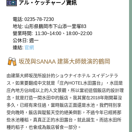
アル・ケッチャーノ資訊
電話: 0235-78-7230
地址: 山形県鶴岡市下山添一里塚83
營業時間: 11:30~14:00、18:00~22:00
公休日: 週一
連結:
官網
坂茂與SANAA 建築大師競演的鶴岡
由建築大師坂茂所設計的ショウナイホテル スイデンテラ
ス，如果要翻成中文就是「庄內HOTEL水田露台」，水田是
庄內地方佔8成以上的人文景觀，所以當初這個飯店的設計理
念，就是打造一間水田中的飯店。我其實在2018年剛開幕沒
多久，已經有來住過，當時飯店正面還是水池，我們特別享
受向晚時，飯店與靛藍天空的絕美倒影，不過今年已經將那
些水池種稻，真真正正的水田露台，就此誕生。而這水田所
種的稻子，也會成為飯店餐食一部分。