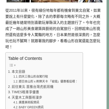
從2011年以來，很有緣份地每年都有機會到東北自駕，如果
要說上有什麼變化，除了去的季節每次略有不同之外，大概
最近幾年總是特別喜歡玩單縣深入的主題旅行了。今年也完
成了一趟山形美食建築與藝術的自駕旅行，回想起來山形竟
然還有這麼多令人驚豔的地方，日本果然是很深奧的，怎麼
玩也玩不膩啊！就跟著我的腳步，看看山形自駕還能怎麼玩
吧！
Table of Contents
本文目錄
四天三夜山形自駕行程
遊日本山形 x 刷樂天卡 「省錢」優惠看這裡：
前往東北 首推台灣虎航班機
TIMES租車享優惠
天童木工與藝術漫步
廣重美術館資訊
BABY GREEN資訊