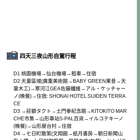
四天三夜山形自駕行程
D1 桃園機場→仙台機場→租車→住宿
D2 天童區域(廣重美術館→BABY GREEN果昔→天
童木工)→寒河江GEA佐藤纖維→アル・ケッチャー
ノ(晚餐)→住宿: SHONAI HOTEL SUIDEN TERRA
CE
D3 →莊銀タクト→土門拳紀念館→KITOKITO MAR
CHE市集→山形車站S-PAL百貨→イルコテキーノ
(晚餐)→山形屋台村→住宿
D4 →七日町散策(文翔館→紙月書房→朝日新聞山