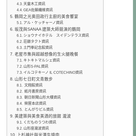
天童木工資訊
GEA佐藤纖維資訊
鶴岡之光奥田政行主廚的美食饗宴
アル・ケッチャーノ資訊
坂茂與SANAA 建築大師競演的鶴岡
ショウナイホテル スイデンテラス資訊
荘銀タクト資訊
土門拳記念館資訊
老屋市集與超越想像的生火腿晚餐
キトキトマルシェ資訊
山形S-PAL資訊
イルコテキーノ IL COTECHINO資訊
山形七日町文青散步
文翔館資訊
紙月書房資訊
朝日新聞山形大樓資訊
榮屋本店資訊
とんがりビル資訊
美建築與美食美酒的旅館 瀧波
くだものうつわ資訊
山形座瀧波資訊
上杉神社與米澤牛燒肉