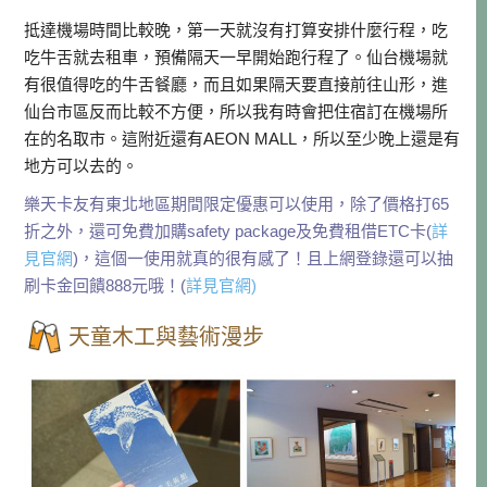
抵達機場時間比較晚，第一天就沒有打算安排什麼行程，吃
吃牛舌就去租車，預備隔天一早開始跑行程了。仙台機場就
有很值得吃的牛舌餐廳，而且如果隔天要直接前往山形，進
仙台市區反而比較不方便，所以我有時會把住宿訂在機場所
在的名取市。這附近還有AEON MALL，所以至少晚上還是有
地方可以去的。
樂天卡友有東北地區期間限定優惠可以使用，除了價格打65
折之外，還可免費加購safety package及免費租借ETC卡
(
詳
見官網
)
，這個一使用就真的很有感了！且上網登錄還可以抽
刷卡金回饋888元哦！
(
詳見官網)
天童木工與藝術漫步