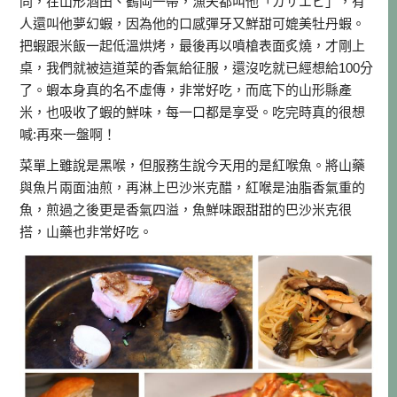
同，在山形酒田、鶴岡一帶，漁夫都叫他「ガサエビ」，有
人還叫他夢幻蝦，因為他的口感彈牙又鮮甜可媲美牡丹蝦。
把蝦跟米飯一起低溫烘烤，最後再以噴槍表面炙燒，才剛上
桌，我們就被這道菜的香氣給征服，還沒吃就已經想給100分
了。蝦本身真的名不虛傳，非常好吃，而底下的山形縣產
米，也吸收了蝦的鮮味，每一口都是享受。吃完時真的很想
喊:再來一盤啊！
菜單上雖說是黑喉，但服務生說今天用的是紅喉魚。將山藥
與魚片兩面油煎，再淋上巴沙米克醋，紅喉是油脂香氣重的
魚，煎過之後更是香氣四溢，魚鮮味跟甜甜的巴沙米克很
搭，山藥也非常好吃。