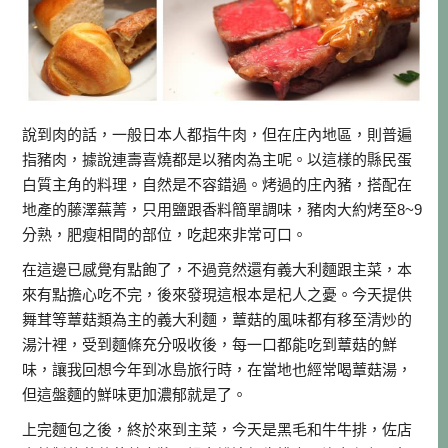
說到肉的話，一般日本人都指牛肉，但在庄內地區，則普遍
指豬肉，據說連壽喜燒都是以豬肉為主呢。以這樣的縣民蛋
白質主角的料理，自然是不容錯過。烤過的庄內豬，搭配在
地產的藤澤蕪菁，只用鹽跟香料簡單調味，豬肉大約烤至8~9
分熟，肥瘦相間的部位，吃起來非常可口。
在這邊已感覺有點飽了，不過竟然還有義大利麵跟主菜，本
來有點擔心吃不完，後來發現這根本是杞人之憂。今天提供
舞茸等蕈菇類為主的義大利麵，蕈菇的風味都有移至清炒的
湯汁裡，受到麵條充分吸收後，每一口都能吃到蕈菇的鮮
味，讓我回想今年到冰島旅行時，在當地也經常喝蕈菇湯，
但這盤麵的鮮味更加濃郁就是了。
上完麵包之後，終於來到主菜，今天是黑毛和牛牛排，佐店