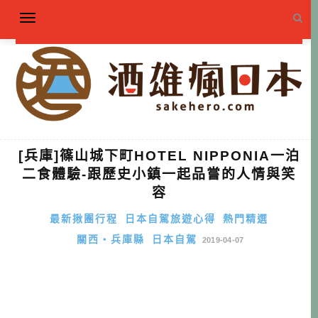
[兵庫]篠山城下町HOTEL NIPPONIA一泊
二食體驗-跟歷史小鎮一起品嘗的人情與笑
容
最新揪團行程
日本自駕旅遊心得
熱門精選
關西・兵庫縣
日本自駕
2019-04-07