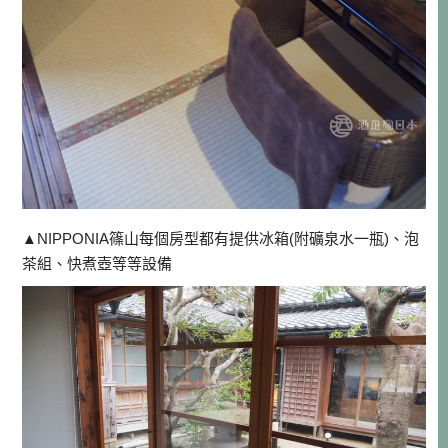
▲NIPPONIA篠山每個房型都有提供冰箱(附礦泉水一瓶)、泡
茶組、快煮壺等等設備