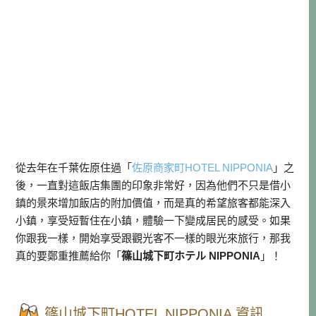
從去年在千葉佐原住過「
佐原商家町HOTEL NIPPONIA
」之
後，一直對這飯店集團的印象非常好，因為他們不只是借小
鎮的景來增加飯店的附加價值，而是真的希望旅客都能深入
小鎮，享受短暫住在小鎮，體驗一下變成居民的感受。如果
你跟我一樣，開始享受跟觀光客不一樣的眼光來旅行，那我
真的要鄭重推薦給你「
篠山城下町ホテル NIPPONIA
」！
篠山城下町HOTEL NIPPONIA 資訊