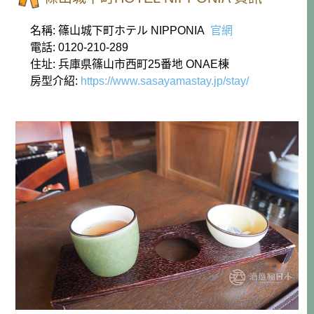
名稱: 篠山城下町ホテル NIPPONIA
官網
電話: 0120-210-289
住址: 兵庫県篠山市西町25番地 ONAE棟
房型介紹:
https://www.sasayamastay.jp/stay/