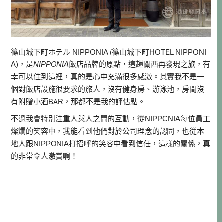
篠山城下町ホテル NIPPONIA (篠山城下町HOTEL NIPPONI
A)，是
NIPPONIA
飯店品牌的原點，這趟關西再發現之旅，有
幸可以住到這裡，真的是心中充滿很多感激。其實我不是一
個對飯店設施很要求的旅人，沒有健身房、游泳池，房間沒
有附贈小酒BAR，那都不是我的評估點。
不過我會特別注重人與人之間的互動，從NIPPONIA每位員工
燦爛的笑容中，我能看到他們對於公司理念的認同，也從本
地人跟NIPPONIA打招呼的笑容中看到信任，這樣的關係，真
的非常令人激賞啊！