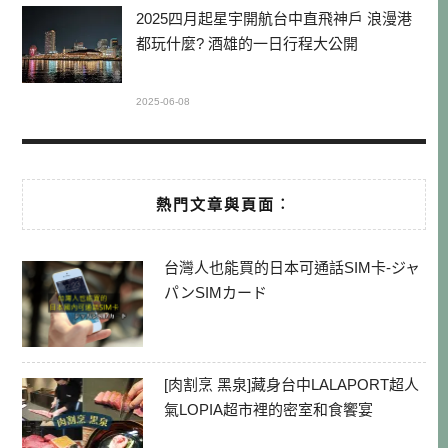
2025四月起星宇開航台中直飛神戶 浪漫港
都玩什麼? 酒雄的一日行程大公開
2025-06-08
熱門文章與頁面︰
台灣人也能買的日本可通話SIM卡-ジャ
パンSIMカード
[肉割烹 黑泉]藏身台中LALAPORT超人
氣LOPIA超市裡的密室和食饗宴