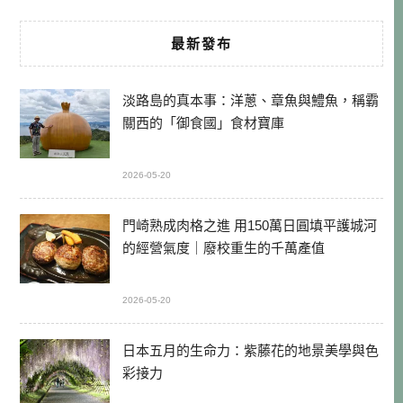
最新發布
淡路島的真本事：洋蔥、章魚與鱧魚，稱霸
關西的「御食國」食材寶庫
2026-05-20
門崎熟成肉格之進 用150萬日圓填平護城河
的經營氣度｜廢校重生的千萬產值
2026-05-20
日本五月的生命力：紫藤花的地景美學與色
彩接力