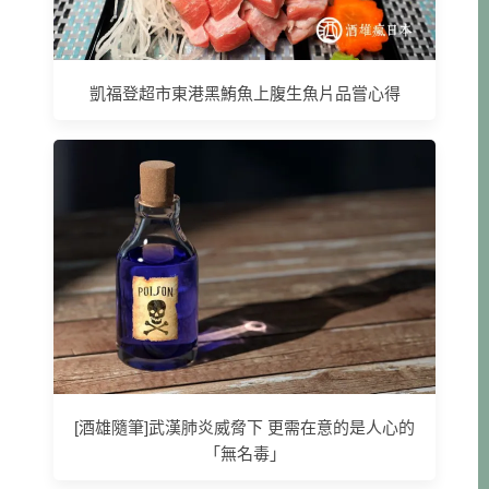
凱福登超市東港黑鮪魚上腹生魚片品嘗心得
[酒雄隨筆]武漢肺炎威脅下 更需在意的是人心的
「無名毒」