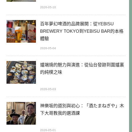
2026-05-10
百年夢幻啤酒的品牌展開：從YEBISU
BREWERY TOKYO到YEBISU BAR的本格
體驗
2026-05-04
爐端燒的魅力與演進：從仙台發跡到圍爐裏
的純樸之味
2026-05-03
神樂坂的道別與初心：「酒たまねぎや」木
下大哥教我的選酒課
2026-05-01