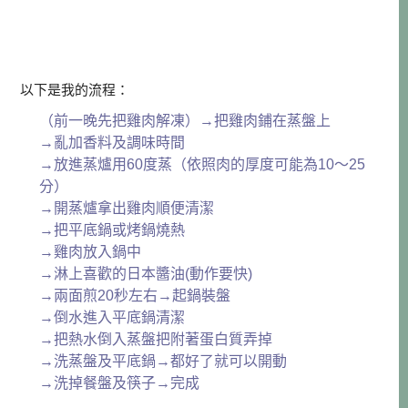
以下是我的流程：
（前一晚先把雞肉解凍）→把雞肉鋪在蒸盤上
→亂加香料及調味時間
→放進蒸爐用60度蒸（依照肉的厚度可能為10～25
分）
→開蒸爐拿出雞肉順便清潔
→把平底鍋或烤鍋燒熱
→雞肉放入鍋中
→淋上喜歡的日本醬油(動作要快)
→兩面煎20秒左右→起鍋裝盤
→倒水進入平底鍋清潔
→把熱水倒入蒸盤把附著蛋白質弄掉
→洗蒸盤及平底鍋→都好了就可以開動
→洗掉餐盤及筷子→完成