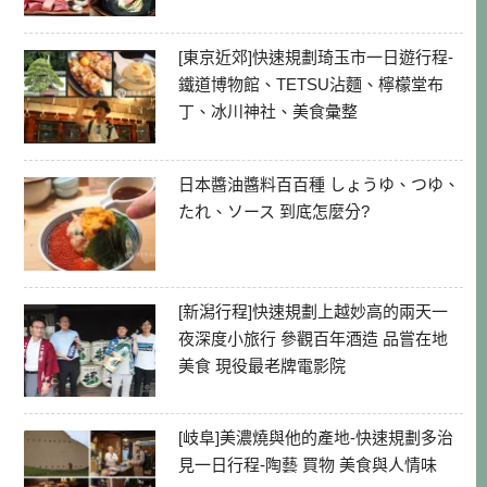
[東京近郊]快速規劃琦玉市一日遊行程-
鐵道博物館、TETSU沾麵、檸檬堂布
丁、冰川神社、美食彙整
日本醬油醬料百百種 しょうゆ、つゆ、
たれ、ソース 到底怎麼分?
[新潟行程]快速規劃上越妙高的兩天一
夜深度小旅行 參觀百年酒造 品嘗在地
美食 現役最老牌電影院
[岐阜]美濃燒與他的產地-快速規劃多治
見一日行程-陶藝 買物 美食與人情味