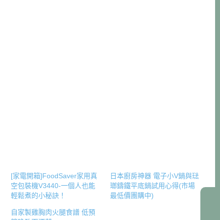
[家電開箱]FoodSaver家用真
日本廚房神器 電子小V鍋與琺
空包裝機V3440-一個人也能
瑯鑄鐵平底鍋試用心得(市場
輕鬆煮的小秘訣！
最低價團購中)
自家製雞胸肉火腿食譜 低預