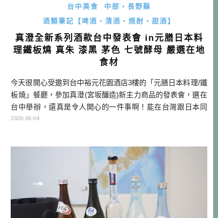
台中美食
中部・長野縣
酒類筆記【啤酒・清酒・焼酎・甜酒】
真澄全新系列酒款台中發表會 in元膳日本料
理鐵板燒 真朱 漆黑 茅色 七號酵母 嚴選在地
食材
今天很開心受邀到台中裕元花園酒店3樓的「元膳日本料理/鐵
板燒」餐廳，參加真澄(宮坂釀造)新主力商品的發表會，選在
台中舉辦，還真是令人開心的一件事啊！能在台灣跟日本同
步喝到最棒的真澄，都要感謝代理商Anosake瑩頤清酒哦！
2020-06-04
元膳日本料理 小檔案 地址：台中市西屯區台灣大道4段610
號 電話：04-24656555#5311 營業時間：午餐11:30~14:00 /
晚餐17:30~21:00 公 […]…