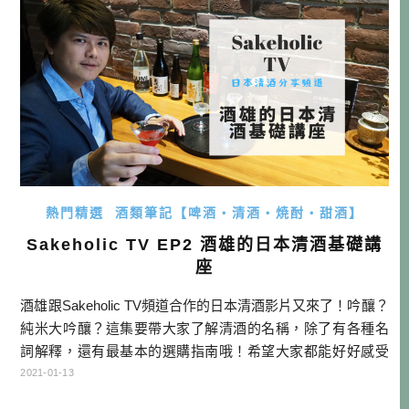
樂趣的，大家都可以試試看！ 酒雄試飲中島釀造始祿三款清
酒 警語: 未成年請勿飲酒。酒 […]…
熱門精選
酒類筆記【啤酒・清酒・焼酎・甜酒】
Sakeholic TV EP2 酒雄的日本清酒基礎講
座
酒雄跟Sakeholic TV頻道合作的日本清酒影片又來了！吟釀？
純米大吟釀？這集要帶大家了解清酒的名稱，除了有各種名
詞解釋，還有最基本的選購指南哦！希望大家都能好好感受
日本酒，也能買到最適合的品項哦！ 酒雄的日本清酒基礎講
2021-01-13
座 警語: 未成年請勿飲酒。酒後不開車安全有保障…