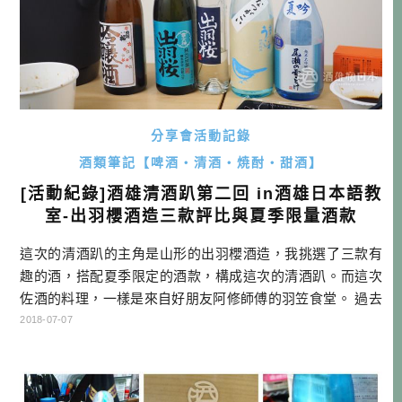
分享會活動記錄
酒類筆記【啤酒・清酒・焼酎・甜酒】
[活動紀錄]酒雄清酒趴第二回 in酒雄日本語教
室-出羽櫻酒造三款評比與夏季限量酒款
這次的清酒趴的主角是山形的出羽櫻酒造，我挑選了三款有
趣的酒，搭配夏季限定的酒款，構成這次的清酒趴。而這次
佐酒的料理，一樣是來自好朋友阿修師傅的羽笠食堂。 過去
活動紀錄： [活動紀錄]酒雄清酒趴第一回 in 羽笠食堂 -認識日
2018-07-07
本酒爽薰熟醇四大類別 自從考取了唎酒師執照之後，酒雄每
個月都會舉辦一次清酒趴，目的有二，一個是想培養自己長
期品飲的能力，可以養成習慣，一喝就知道可以搭配什麼料