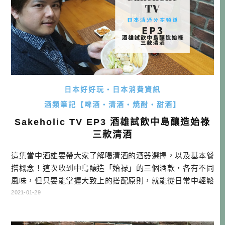
日本好好玩・日本消費資訊
酒類筆記【啤酒・清酒・焼酎・甜酒】
Sakeholic TV EP3 酒雄試飲中島釀造始祿
三款清酒
這集當中酒雄要帶大家了解喝清酒的酒器選擇，以及基本餐
搭概念！這次收到中島釀造「始禄」的三個酒款，各有不同
風味，但只要能掌握大致上的搭配原則，就能從日常中輕鬆
創造小酌樂趣，在家也能像在居酒屋一樣講究哦！ 不管如何
2021-01-29
先嘗一口，然後想像跟什麼食物會搭配，只要每次開酒時刻
意練習，就能快速掌握訣竅。而且這個思考的過程，是很有