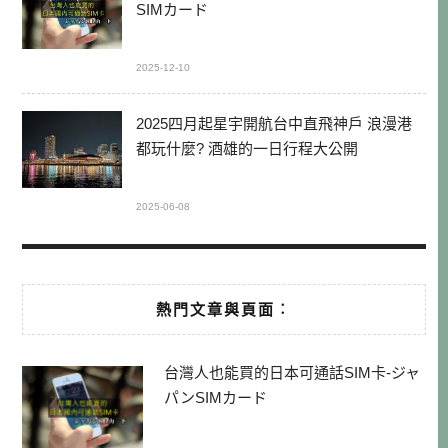
SIMカード
2025-12-10
2025四月起星宇開航台中直飛神戶 浪漫港
都玩什麼? 酒雄的一日行程大公開
2025-06-08
熱門文章與頁面︰
台灣人也能買的日本可通話SIM卡-ジャ
パンSIMカード