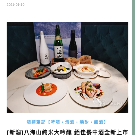
享嚐酒要點喔～ 酒雄與你在家DIY熱燗日本酒 警語: 未成年請
2021-01-10
勿飲酒。酒後不開車安全有保障 真澄 宮坂釀造 官網: https://
www.masumi.co.jp/ …
酒類筆記【啤酒・清酒・焼酎・甜酒】
[新潟]八海山純米大吟釀 絕佳餐中酒全新上市