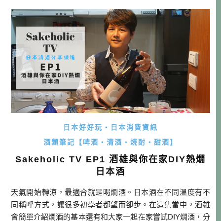
日本好好玩・日本消費資訊
酒類筆記【啤酒・清酒・焼酎・甜酒】
Sakeholic TV EP1 酒雄與你在家DIY熱燗
日本酒
天氣開始轉涼，最適合就是喝燗酒。日本酒在不同溫度有不
同稱呼方式，讓很多初學者都望而卻步。在這集當中，酒雄
會簡單介紹燗酒的基本還有和大家一起在家嘗試DIY燗酒，分