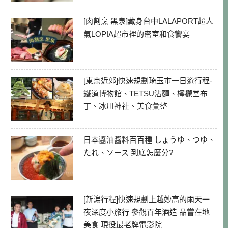
[肉割烹 黑泉]藏身台中LALAPORT超人
氣LOPIA超市裡的密室和食饗宴
[東京近郊]快速規劃琦玉市一日遊行程-
鐵道博物館、TETSU沾麵、檸檬堂布
丁、冰川神社、美食彙整
日本醬油醬料百百種 しょうゆ、つゆ、
たれ、ソース 到底怎麼分?
[新潟行程]快速規劃上越妙高的兩天一
夜深度小旅行 參觀百年酒造 品嘗在地
美食 現役最老牌電影院