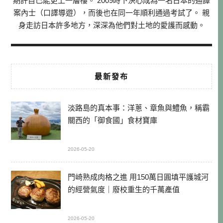
期許自己能更上一層樓。 2009時下決心成為一名日本的通譯
案內士（口譯導遊），而後也在同一年順利通過考試了。 親
身走訪日本許多地方，深深為他們對土地的愛護而感動。
最新發布
淡路島的真本事：洋蔥、章魚與鱧魚，稱霸
關西的「御食國」食材寶庫
2026-05-20
門崎熟成肉格之進 用150萬日圓填平護城河
的經營氣度｜廢校重生的千萬產值
2026-05-20