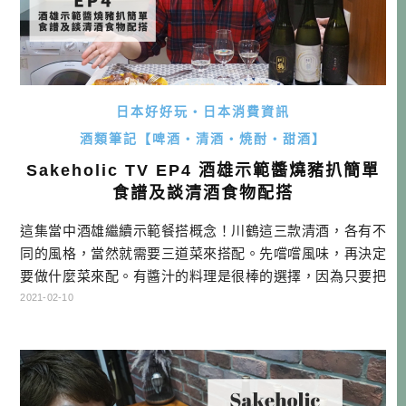
日本好好玩・日本消費資訊
酒類筆記【啤酒・清酒・焼酎・甜酒】
Sakeholic TV EP4 酒雄示範醬燒豬扒簡單
食譜及談清酒食物配搭
這集當中酒雄繼續示範餐搭概念！川鶴這三款清酒，各有不
同的風格，當然就需要三道菜來搭配。先嚐嚐風味，再決定
要做什麼菜來配。有醬汁的料理是很棒的選擇，因為只要把
醬汁口味調整甜一些，或酸一些，就更容易跟清酒做搭配，
2021-02-10
大家都可以試試看！（相反地，薑蒜等辛香料太強就不適合
了） 酒雄示範醬燒豬扒簡單食譜及談清酒食物配搭 警語: 未
成年請勿飲酒。酒後不開車安全有保障 川鶴酒造官網 官網: ht
tps://kaw […]…