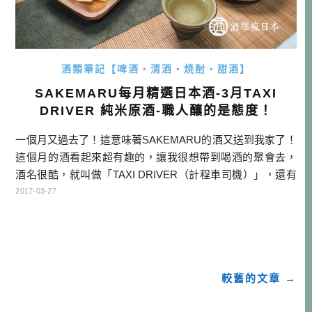
酒類筆記【啤酒・清酒・焼酎・甜酒】
SAKEMARU每月精選日本酒-3月TAXI
DRIVER 純米原酒-職人釀的是態度！
一個月又過去了！這意味著SAKEMARU的酒又送到我家了！
這個月的酒看起來超有趣的，讓我很想帶到喝酒的聚會去，
酒名很酷，就叫做「TAXI DRIVER（計程車司機）」，還有
一張大大的臉在酒標上！哈哈～運將辛苦了！ 前情提要：SA
2017-03-27
KEMARU每月精選日本酒 傳送門：SAKEMARU官網 這款有
趣的酒來自日本東北的岩手縣北上市「喜久盛酒造」，創業
很早在1894年，至今已經有120多年了。現在的杜氏是 […]…
較舊的文章 →