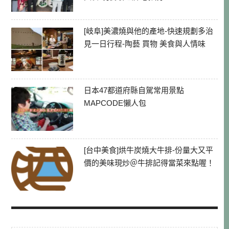
[岐阜]美濃燒與他的產地-快速規劃多治
見一日行程-陶藝 買物 美食與人情味
日本47都道府縣自駕常用景點
MAPCODE懶人包
[台中美食]烘牛炭燒大牛排-份量大又平
價的美味現炒＠牛排記得當菜來點喔！