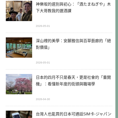
神樂坂的道別與初心：「酒たまねぎや」木
下大哥教我的選酒課
2026-05-01
深山裡的美學：安藤雅信與百草藝廊的「絕
對價值」
2026-05-01
日本的四月不只是春天，更是社會的「重開
機」：看懂新年度的街頭與職場學
2026-04-30
台灣人也能買的日本可通話SIM卡-ジャパン