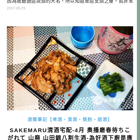
因為我聽過這款酒的大名，所以知道是這支酒之後，就非常
期待他來我家了！喝酒的時候我常常想，到底酒是主角，或
2017-05-25
者菜才是主角？對於SAKEMARU介紹的幾款，都有當主角的
實力啊！何必迷信市面上被炒紅的貴森森酒款呢？…
酒類筆記【啤酒・清酒・焼酎・甜酒】
SAKEMARU清酒宅配-4月 奧播磨春待ちこ
がれて 山廃 山田錦八割生酒-為好酒下廚是應