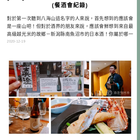
(餐酒會紀錄)
對於第一次聽到八海山這名字的人來說，首先想到的應該會
是一座山吧！但對於酒界的朋友來說，應該會鮮想到來自最
高級越光米的故鄉－新潟縣南魚沼市的日本酒！你屬於哪一
種人呢？ 很高興可以受邀參加八海釀造的發表餐酒會，本次
2020-12-19
活動除了請到剛獲得酒武士稱號的KENNY老師來針對日本酒
的品飲提供想法，還請到知名飲食生活家葉怡蘭老師提供酒
搭餐專業建議，而且還是舉辦在今年新開幕的小後苑大直分
店，強強聯手，真的很有看頭！ […]…