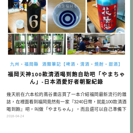
理。二是為了培養 […]…
九州・福岡縣
酒類筆記【啤酒・清酒・焼酎・甜酒】
福岡天神100款清酒喝到飽自助吧「やまちゃ
ん」-日本酒愛好者朝聖紀錄
幾天前在六本松的蔦谷書店買了一本介紹福岡最新流行的雜
誌，在裡面看到福岡竟然有一家『3240日幣，就能100款清酒
喝到飽』吧，叫做「やまちゃん」，而且還可以自己準備下
酒菜、甚至可以在現場自己煮料理的自助型酒吧。這當然要
2018-04-24
去朝聖一下了！ やまちゃん 日本酒セルフ飲み放題 店名: や
まちゃん 官網 電話: 092-707-0322 地址: 福岡県福岡市中央