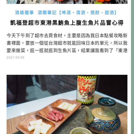
酒雄隨筆
酒類筆記【啤酒・清酒・焼酎・甜酒】
凱福登超市東港黑鮪魚上腹生魚片品嘗心得
今天下午到了超市去買食材，主要是因為我日本點餐攻略新
書裡面，要放一個從台灣超市就能回味日本的單元，所以我
要來做菜，逛一逛就逛到生魚片區，結果讓我看到了「東港
黑鮪魚上肚」，一時腦波弱就買了回家嘗鮮，先說結果：
2017-04-09
「真的好好吃喔！」…