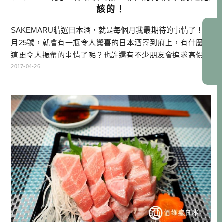
該的！
SAKEMARU精選日本酒，就是每個月我最期待的事情了！每
月25號，就會有一瓶令人驚喜的日本酒寄到府上，有什麼比
這更令人振奮的事情了呢？也許還有不少朋友會追求高價的
大吟釀，但透過SAKEMARU這幾個月的薰陶，我已經深深成
2017-04-26
為純米酒的粉絲了！4 月的SAKEMARU是來自兵庫縣的奧播
磨酒造的「春待ちこがれて 山廃 山田錦八割生酒」，這
又是一款什麼樣的酒呢？ SAKEMARU每月精選日 […]…