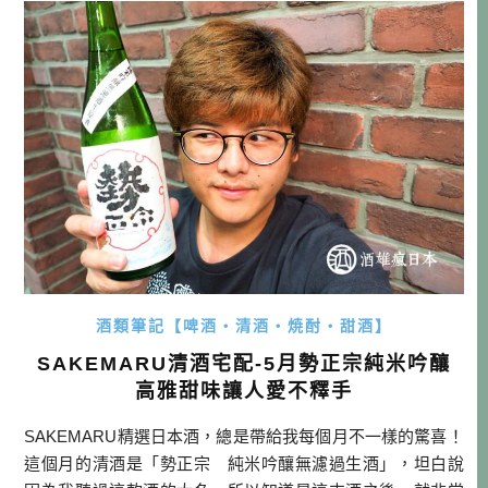
区今泉1-21-9(ステージ天神ビル ４階) […]…
酒類筆記【啤酒・清酒・焼酎・甜酒】
SAKEMARU清酒宅配-5月勢正宗純米吟釀
高雅甜味讓人愛不釋手
SAKEMARU精選日本酒，總是帶給我每個月不一樣的驚喜！
這個月的清酒是「勢正宗 純米吟釀無濾過生酒」，坦白說