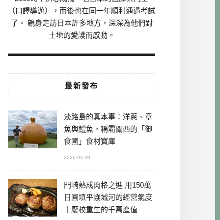
（口譯導遊），而後也在同一年順利通過考試
了。 親身走訪日本許多地方，深深為他們對
土地的愛護而感動。
最新發布
淡路島的真本事：洋蔥、章
魚與鱧魚，稱霸關西的「御
食國」食材寶庫
2026-05-20
門崎熟成肉格之進 用150萬
日圓填平護城河的經營氣度
｜廢校重生的千萬產值