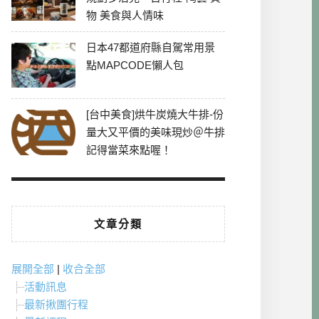
物 美食與人情味
日本47都道府縣自駕常用景
點MAPCODE懶人包
[台中美食]烘牛炭燒大牛排-份
量大又平價的美味現炒＠牛排
記得當菜來點喔！
文章分類
展開全部
|
收合全部
活動訊息
最新揪團行程