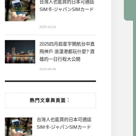
台灣人也能買的日本可通話
SIM卡-ジャパンSIMカード
2025-12-10
2025四月起星宇開航台中直
飛神戶 浪漫港都玩什麼? 酒
雄的一日行程大公開
2025-06-08
熱門文章與頁面︰
台灣人也能買的日本可通話
SIM卡-ジャパンSIMカード