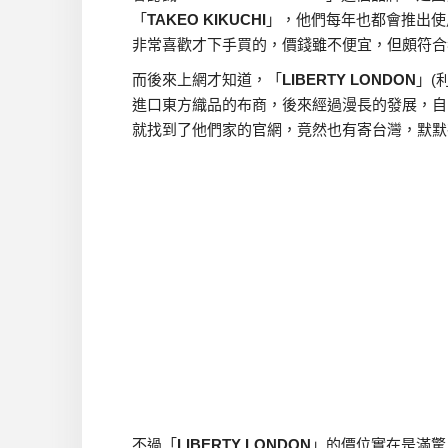
「
TAKEO KIKUCHI
」，他們每年也都會推出使用
非常喜歡才下手買的，價錢雖不便宜，但頗符合
而後來上網才知道，「
LIBERTY LONDON
」(
進口東方織品的布商，後來經過漫長的發展，自
就找到了他們家的官網，竟然也有寄台灣，默默
不過「
LIBERTY LONDON
」的價位實在是滿驚