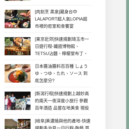
[肉割烹 黑泉]藏身台中
LALAPORT超人氣LOPIA超
市裡的密室和食饗宴
[東京近郊]快速規劃琦玉市一
日遊行程-鐵道博物館、
TETSU沾麵、檸檬堂布丁、
冰川神社、美食彙整
日本醬油醬料百百種 しょう
ゆ、つゆ、たれ、ソース 到
底怎麼分?
[新潟行程]快速規劃上越妙高
的兩天一夜深度小旅行 參觀
百年酒造 品嘗在地美食 現役
最老牌電影院
[岐阜]美濃燒與他的產地-快速
規劃多治見一日行程-陶藝 買