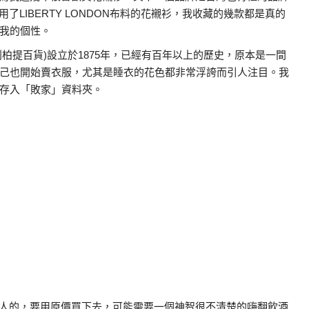
了LIBERTY LONDON布料的花襯衫，我收藏的幾款都是真的
我的個性。
利柏提百貨)設立於1875年，已經有百年以上的歷史，原本是一間
己也開始賣衣服，尤其是睡衣的花色都非常浮誇而引人注目。我
存入「敗家」資料夾。
人的，要用原價買下去，可能需要一個神智很不清楚的嗨翻飲酒