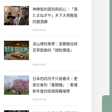
神樂坂的道別與初心：「酒
たまねぎや」木下大哥教我
的選酒課
2026-05-01
深山裡的美學：安藤雅信與
百草藝廊的「絕對價值」
2026-05-01
日本的四月不只是春天，更
是社會的「重開機」：看懂
新年度的街頭與職場學
2026-04-30