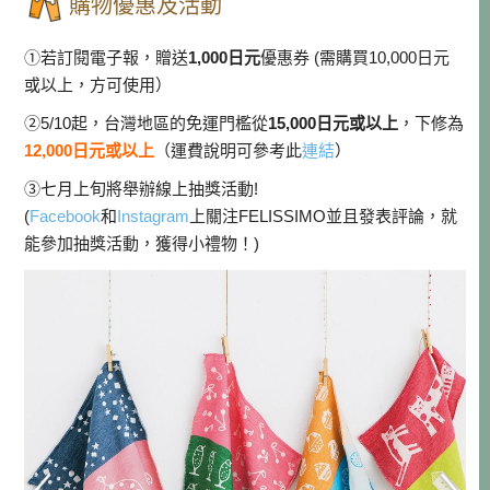
購物優惠及活動
①若訂閱電子報，贈送
1,000日元
優惠券 (需購買10,000日元
或以上，方可使用）
②5/10起，台灣地區的免運門檻從
15,000日元或以上
，下修為
12,000日元或以上
（運費說明可參考此
連結
）
③七月上旬將舉辦線上抽獎活動!
(
Facebook
和
Instagram
上關注FELISSIMO並且發表評論，就
能參加抽獎活動，獲得小禮物！)