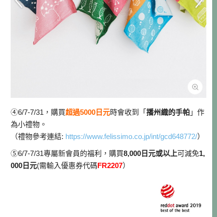
④6/7-7/31，購買
超過5000日元
時會收到「
播州織的手帕
」作
為小禮物。
（禮物參考連結:
https://www.felissimo.co.jp/int/gcd648772/
）
⑤6/7-7/31專屬新會員的福利，購買
8,000日元或以上
可減免
1,
000日元
(需輸入優惠券代碼
FR2207
）