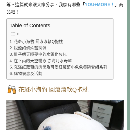
等。這篇就來跟大家分享，我家有哪些
「
YOU+MORE！
」
商
品吧！
Table of Contents
花斑小海豹 圓滾滾軟Q抱枕
脫殼的蜘蛛蟹玩偶
肚子朝天睡夢中的水獺化妝包
在下雨的天空暢泳 赤海月水母傘
充滿紅蘿蔔的肉醬及可愛紅蘿蔔小兔兔餐碗套組系列
購物優惠及活動
花斑小海豹 圓滾滾軟Q抱枕