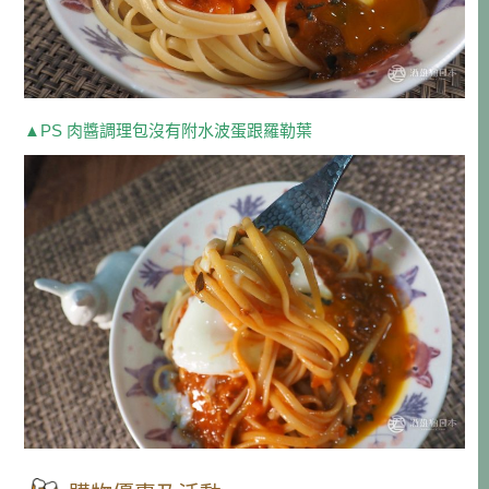
▲PS 肉醬調理包沒有附水波蛋跟羅勒葉