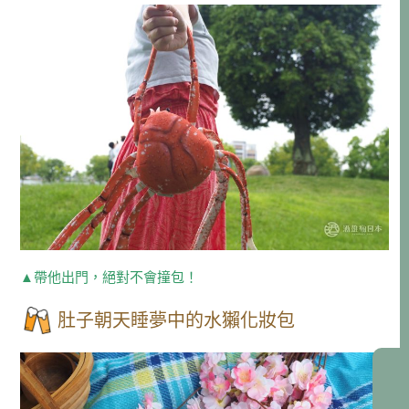
▲帶他出門，絕對不會撞包！
肚子朝天睡夢中的水獺化妝包