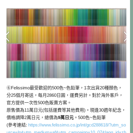
⑥Felissimo最受歡迎的500色~色鉛筆，1次出貨20種顏色，
分25個月寄送，每月2860日圓，運費另計。對於海外客戶，
官方提供一次性500色販賣方案。
原售價為11萬日元(包括運費等其他費用)。現逢30週年紀念，
價格調降2萬日元，總價為
9萬日元
。500色~色鉛筆
(參考連結:
https://www.felissimo.co.jp/int/gcd288618/?utm_so
urce=lp&utm_medium=af&utm_campaign=10_07&lang_id=zh