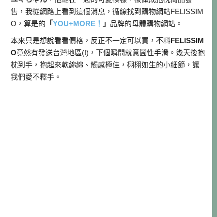
售，我從網路上看到這個消息，循線找到購物網站FELISSIM
O，算是的
「
YOU+MORE！
」
品牌的母體購物網站。
本來只是想說看看價格，反正不一定可以買，不料
FELISSIM
O
竟然有發送台灣地區(!)，下個瞬間就意圖性手滑。幾天後抱
枕到手，抱起來軟綿綿、觸感極佳，栩栩如生的小細節，讓
我們愛不釋手。