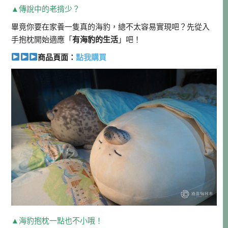
▲傳說中的老揹少？
畢竟你要在家養一隻真的海豹，總不太容易實現吧？先從入
手抱枕開始適應「
有海豹的生活
」吧！
商品頁面：
點我購買
▲海豹抱枕一點也不小哦！