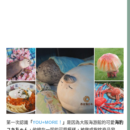
第一次認識
「
YOU+MORE！
」
是因為大阪海游館的可愛
海豹
ユキちゃん
，他縮在一起的可愛模樣，被做成抱枕商品發