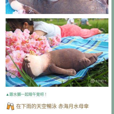
▲跟水獺一起睡午覺吧！
在下雨的天空暢泳 赤海月水母傘