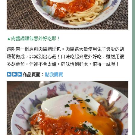
▲肉醬調理包意外好吃耶！
還附帶一個原創肉醬調理包。肉醬還大量使用兔子最愛的胡
蘿蔔做成，非常別出心裁！口味吃起來意外好吃，雖然用很
多胡蘿蔔，但卻不會太甜，鮮味恰到好處，值得一試哦！
商品頁面：
點我購買