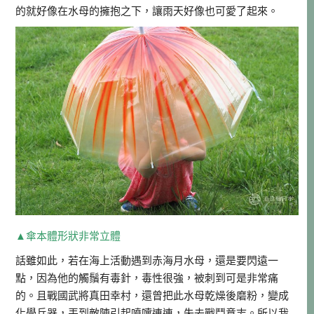
的就好像在水母的擁抱之下，讓雨天好像也可愛了起來。
▲傘本體形狀非常立體
話雖如此，若在海上活動遇到赤海月水母，還是要閃遠一
點，因為他的觸鬚有毒針，毒性很強，被刺到可是非常痛
的。且戰國武將真田幸村，還曾把此水母乾燥後磨粉，變成
化學兵器，丟到敵陣引起噴嚏連連，失去戰鬥意志。所以我