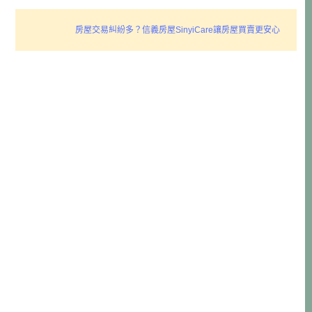
房屋交易糾紛多？信義房屋SinyiCare讓房屋買賣更安心