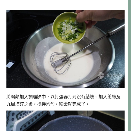
將粉類加入調理缽中，以打蛋器打到沒有結塊。加入蔥絲及
九層塔碎之後，攪拌均勻，粉漿就完成了。