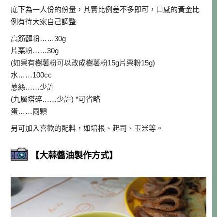
底下為一人份的份量，其實比例差不多即可，口感的黃金比
例有待大家自己調整
高筋麵粉……30g
片栗粉……30g
(如果有樹薯粉可以改成樹薯粉15g片栗粉15g)
水……100cc
蔥絲……少許
(九層塔碎……少許) *可省略
蛋……兩顆
另可加入喜歡的配料，如培根、起司、玉米等。
【大蒜醬油製作方式】