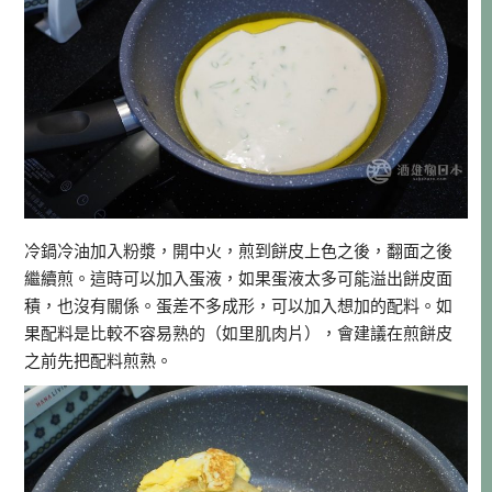
冷鍋冷油加入粉漿，開中火，煎到餅皮上色之後，翻面之後
繼續煎。這時可以加入蛋液，如果蛋液太多可能溢出餅皮面
積，也沒有關係。蛋差不多成形，可以加入想加的配料。如
果配料是比較不容易熟的（如里肌肉片），會建議在煎餅皮
之前先把配料煎熟。