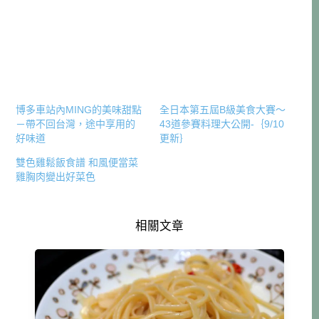
博多車站內MING的美味甜點
全日本第五屆B級美食大賽～
－帶不回台灣，途中享用的
43道參賽料理大公開-｛9/10
好味道
更新｝
雙色雞鬆飯食譜 和風便當菜
雞胸肉變出好菜色
相關文章