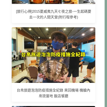
[旅行心得]2015夏威夷九天七夜之旅-一生起碼要
去一次的人間天堂(附行程參考)
台帛旅遊泡泡防疫措施全紀錄 來回機場 機艙內
帛琉當地 飯店餐廳