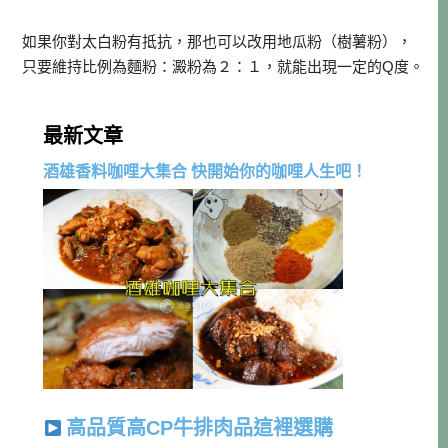
如果你對太白粉有抵抗，那也可以改用地瓜粉（樹薯粉），
只要維持比例為麵粉：澱粉為２：１，就能出現一定的Q度。
最新文章
酒雄香料咖哩大集合 快開始你的咖哩人生吧！
高品質高CP牛排肉品這裡選購