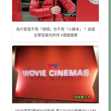
為什麼我不用「視頻」也不用「小確幸」？ 談語
言學習者的矜持 #酒雄隨筆
[台中電影]華威台中影城-廣三SOGO新戰力! LOM