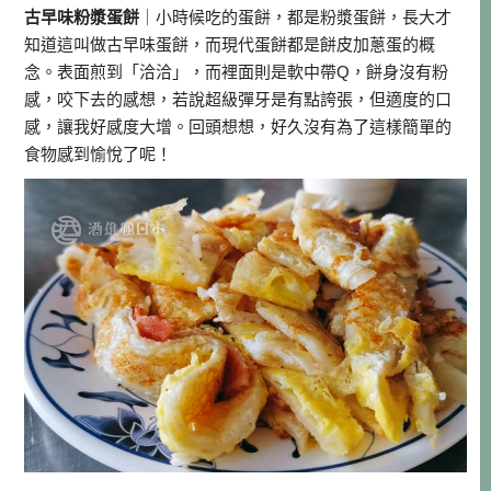
古早味粉漿蛋餅
｜小時候吃的蛋餅，都是粉漿蛋餅，長大才
知道這叫做古早味蛋餅，而現代蛋餅都是餅皮加蔥蛋的概
念。表面煎到「洽洽」，而裡面則是軟中帶Q，餅身沒有粉
感，咬下去的感想，若說超級彈牙是有點誇張，但適度的口
感，讓我好感度大增。回頭想想，好久沒有為了這樣簡單的
食物感到愉悅了呢！