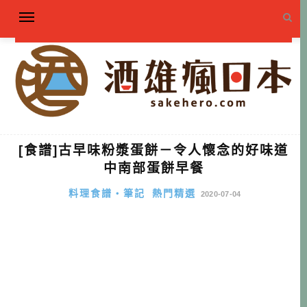
[食譜]古早味粉漿蛋餅－令人懷念的好味道
中南部蛋餅早餐
料理食譜・筆記
熱門精選
2020-07-04