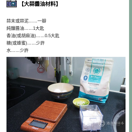
【大蒜醬油材料】
蒜末或蒜泥……一瓣
純釀醬油……1大匙
香油(或胡麻油)……0.5大匙
糖(或蜂蜜)……少許
水……少許