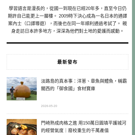
學習語言是漫長的，從國一到現在已經20年多，直至今日仍
期許自己能更上一層樓。 2009時下決心成為一名日本的通譯
案內士（口譯導遊），而後也在同一年順利通過考試了。 親
身走訪日本許多地方，深深為他們對土地的愛護而感動。
最新發布
淡路島的真本事：洋蔥、章魚與鱧魚，稱霸
關西的「御食國」食材寶庫
2026-05-20
門崎熟成肉格之進 用150萬日圓填平護城河
的經營氣度｜廢校重生的千萬產值