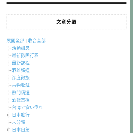
文章分類
展開全部
|
收合全部
活動訊息
最新揪團行程
最新課程
酒雄頻道
深度微旅
古物收藏
熱門精選
酒雄直播
台湾で食い倒れ
日本旅行
未分類
日本自駕