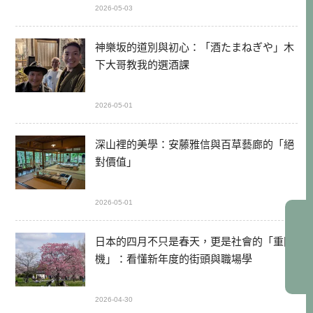
2026-05-03
神樂坂的道別與初心：「酒たまねぎや」木
下大哥教我的選酒課
2026-05-01
深山裡的美學：安藤雅信與百草藝廊的「絕
對價值」
2026-05-01
日本的四月不只是春天，更是社會的「重開
機」：看懂新年度的街頭與職場學
2026-04-30