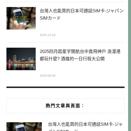
台灣人也能買的日本可通話SIM卡-ジャパン
SIMカード
2025-12-10
2025四月起星宇開航台中直飛神戶 浪漫港
都玩什麼? 酒雄的一日行程大公開
2025-06-08
熱門文章與頁面︰
台灣人也能買的日本可通話SIM卡-ジャ