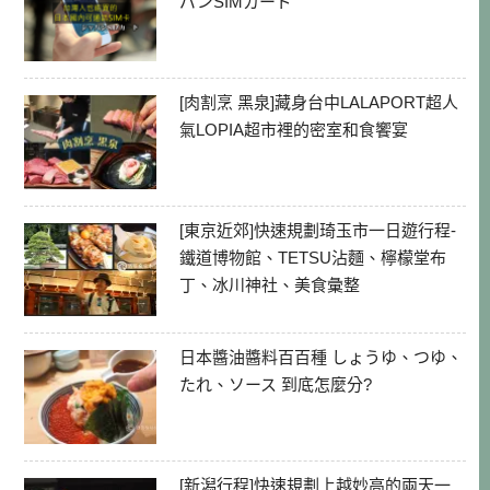
パンSIMカード
[肉割烹 黑泉]藏身台中LALAPORT超人
氣LOPIA超市裡的密室和食饗宴
[東京近郊]快速規劃琦玉市一日遊行程-
鐵道博物館、TETSU沾麵、檸檬堂布
丁、冰川神社、美食彙整
日本醬油醬料百百種 しょうゆ、つゆ、
たれ、ソース 到底怎麼分?
[新潟行程]快速規劃上越妙高的兩天一