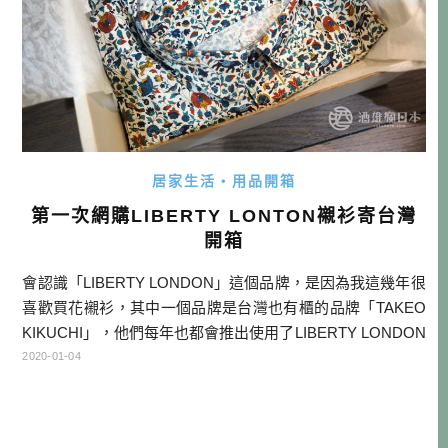
居家生活・用品開箱
第一次網購LIBERTY LONTON襯衫寄台灣
開箱
會認識「LIBERTY LONDON」這個品牌，是因為我這幾年很
喜歡買花襯衫，其中一個品牌是台灣也有櫃的品牌「TAKEO
KIKUCHI」，他們每年也都會推出使用了LIBERTY LONDON
布料的花襯衫，我收藏的幾款都是真的非常喜歡才下手買
2020-01-04
的，價錢雖不便宜，但頗符合我的個性。 而後來上網才知
道，「LIBERTY LONDON」(利柏提百貨)設立於1875年，已
經有百年以上的歷史，原本是一間進口 […]…