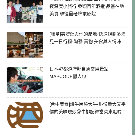
夜深度小旅行 參觀百年酒造 品嘗在地
美食 現役最老牌電影院
[岐阜]美濃燒與他的產地-快速規劃多治
見一日行程-陶藝 買物 美食與人情味
日本47都道府縣自駕常用景點
MAPCODE懶人包
[台中美食]烘牛炭燒大牛排-份量大又平
價的美味現炒＠牛排記得當菜來點喔！