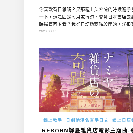
你喜歡看日雜嗎？是那種上美容院的時候隨手
一下，還是固定每月或每週，會到日本書店去
時還買回家看？我從日語啟蒙階段開始，就很
日雜了，當時還是電玩少年的我，還到漫畫便
2020-03-16
閱的就是「電擊PLAYSTATION」跟「月刊少
(ACE)」(一個暴露年齡的行為)了！ 不過隨著
步，現在除了永久保存版的幾本特刊號之外，我於
8年就已經改用APP看日雜了。好處有三： 1. APP
…
線上教學
日劇動漫名言學日文
線上日語
REBORN解憂雜貨店電影主題曲-