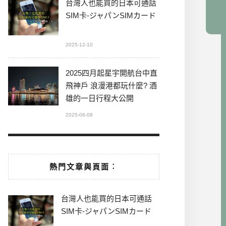
台灣人也能買的日本可通話
SIM卡-ジャパンSIMカード
2025-12-10
2025四月起星宇開航台中直
飛神戶 浪漫港都玩什麼? 酒
雄的一日行程大公開
2025-06-08
熱門文章與頁面︰
台灣人也能買的日本可通話
SIM卡-ジャパンSIMカード