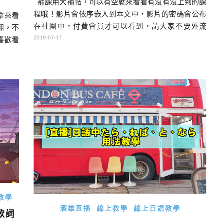
補課用大補帖，可以有空就來看看有沒有沒上到的課
程哦！影片會依序嵌入到本文中，影片的密碼會公布
拿來看
在社團中，付費會員才可以看到，請大家不要外流
翻，不
哦！ 新同學請先看：課前勉勵、講義下載 如果快速查
2019-07-17
喜歡看
看最新本季課程，可以先點最新課程連結。 （點擊標
利屋訂
題可以到FB社團觀看課程，輸入密碼則可以直接在這
年エース
個頁面觀看） 課程目次 日本語GOGOGO進度課程 第
時代進
一冊(L1~10) 第二冊(L11~20) 第三 […]…
201
 […]
教學
酒雄直播
線上教學
線上日語教學
歌詞