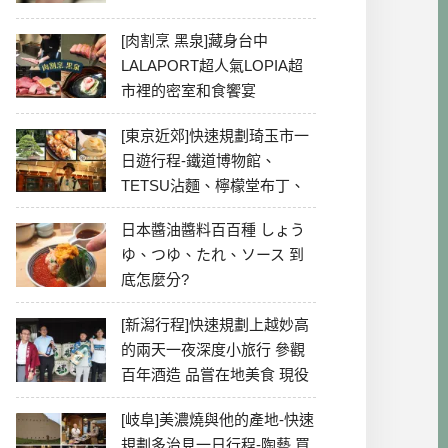
[肉割烹 黑泉]藏身台中
LALAPORT超人氣LOPIA超
市裡的密室和食饗宴
[東京近郊]快速規劃琦玉市一
日遊行程-鐵道博物館、
TETSU沾麵、檸檬堂布丁、
冰川神社、美食彙整
日本醬油醬料百百種 しょう
ゆ、つゆ、たれ、ソース 到
底怎麼分?
[新潟行程]快速規劃上越妙高
的兩天一夜深度小旅行 參觀
百年酒造 品嘗在地美食 現役
最老牌電影院
[岐阜]美濃燒與他的產地-快速
規劃多治見一日行程-陶藝 買