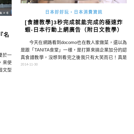
日本好好玩・日本消費資訊
[食譜教學]3秒完成就能完成的極速炸
蝦-日本行動上網廣告（附日文教學）
『名
今天在網路看到docomo也在教人家做菜，還以為
是跟「TANITA食堂」一樣，是打算來搞企業加分的認
擾於一
真食譜教學，沒想到看完之後我只有大笑而已！真是
，來使
不得不佩服他們的創意啊！ 三秒クッキング （O
2014-11-30
個文型
S：這邊還很正常） 今日はエビフライです 今天是教
的永遠
炸蝦 三秒でできる作り方を紹介します 來教大家3秒
詞變化
技能完成的作法 材料は エ […]…
常常區
）』等
習文型