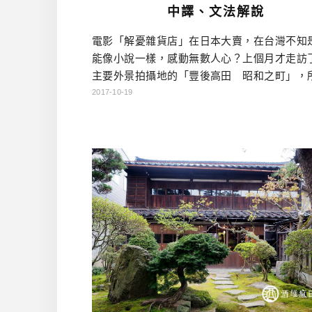
中譯、文法解說
電影「解憂雜貨店」在日本大賣，在台灣不知
能像小說一樣，感動無數人心？上個月才走訪
主要外景拍攝地的「豐後高田 昭和之町」，
感覺一定要看一下電影才行，便火速去看了。
2017-10-19
有要劇透的意思，只給個簡單結論，有在學語
友，一定要去看啊！ 這部電影的台詞，真的把
了很棒的註解，有時候話不說出來，就沒有辦
心意，我們之所以為人，就是因為我們擁有語
是嗎？有機會我再來好好寫個名 […]…