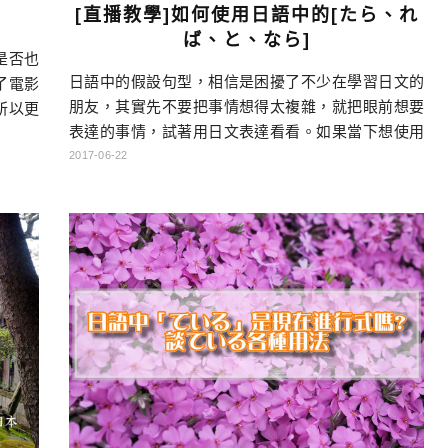
[直播教學]如何使用日語中的[たら、れ
ば、と、なら]
是否也
日語中的假設句型，相信是困擾了不少在學習日文的
了電影
朋友，其實先不要把事情想得太複雜，就把眼前想要
所以更
表達的事情，試著用日文表達看看。如果當下想使用
本篇沒
的句型，自己都覺得不太順，就可以換用別種，如過
2017-06-22
言的朋
自己覺得還ok，那就照用吧! 當然有可能自己是誤用，
語言做
不過起碼你有一天發現自己錯誤時，可以刻苦銘心，
法傳遞
永世不忘啊! 線上教學[たら、れば、と、なら] 日語
言，不
假設語氣句型剖析 と 同時、瞬間 ※話が終わると、
[…]…