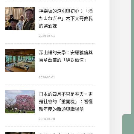
神樂坂的道別與初心：「酒
たまねぎや」木下大哥教我
的選酒課
2026-05-01
深山裡的美學：安藤雅信與
百草藝廊的「絕對價值」
2026-05-01
日本的四月不只是春天，更
是社會的「重開機」：看懂
新年度的街頭與職場學
2026-04-30