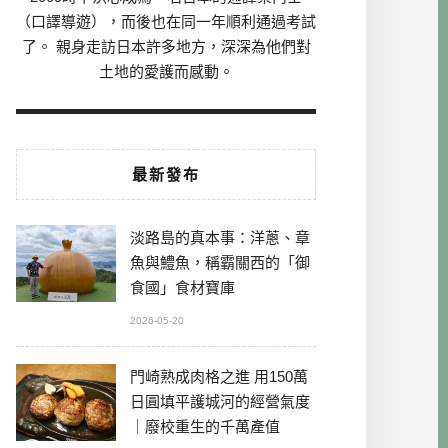
（口譯導遊），而後也在同一年順利通過考試
了。 親身走訪日本許多地方，深深為他們對
土地的愛護而感動。
最新發布
淡路島的真本事：洋蔥、章
魚與鱧魚，稱霸關西的「御
食國」食材寶庫
2026-05-20
門崎熟成肉格之進 用150萬
日圓填平護城河的經營氣度
｜廢校重生的千萬產值