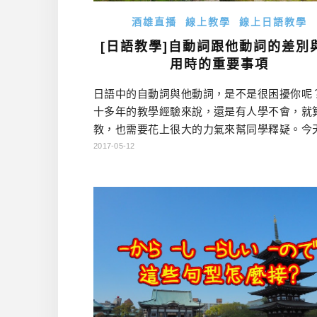
酒雄直播
線上教學
線上日語教學
[日語教學]自動詞跟他動詞的差別
用時的重要事項
日語中的自動詞與他動詞，是不是很困擾你呢
十多年的教學經驗來說，還是有人學不會，就
教，也需要花上很大的力氣來幫同學釋疑。今
這個題目，來跟大家分享，日語中的自動詞
2017-05-12
詞，其實並非有絕對性的差異，常常是在觀
同，是說話者自己要把想表達的意思，用最貼
句說出來才對。希望看完這一集，大家都能更
他動詞哦！ 看上次教學: 日語中的ている用法 
雄老師的課: 2017酒雄日 […]…