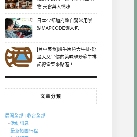
物 美食與人情味
日本47都道府縣自駕常用景
點MAPCODE懶人包
[台中美食]烘牛炭燒大牛排-份
量大又平價的美味現炒＠牛排
記得當菜來點喔！
文章分類
展開全部
|
收合全部
活動訊息
最新揪團行程