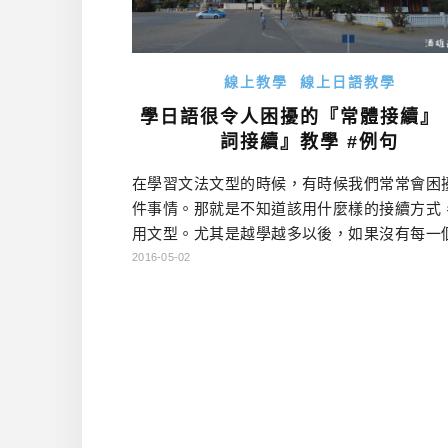
線上教學
線上日語教學
學日語很令人困擾的『常體接續』
詞接續』教學 #例句
在學習文法文型的時候，有時候我們常常會困
件事情。那就是不知道該用什麼樣的接續方式
用文型。尤其是越學越多以後，如果沒有每一
都確實使用，很容易造成「會的繼續用，不會
2016-05-02
學不會」這種窘境。 點我查詢日本訂房優惠 動
中，『辞書形』看似非常簡單，但在文法中又
分成『常體（普通形）』『名詞接續（連体形
等，這些區分方式，主要就要是幫助我們在學
時，較容易去記憶接續方式。 […]…