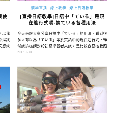
酒雄直播
線上教學
線上日語教學
[直播日語教學]日語中「ている」是現
與使
在進行式嗎-談ている各種用法
今天來跟大家分享日語中「ている」的用法，看到很
？以我
多人都以為「ている」等於英語中的現在進行式，雖
算是我
然說這樣講對於初級學習者來說，是比較容易接受跟
天想就
理解，但其實日語的「ている」用途更廣，如果單單
跟他動
2017-05-04
只用進行式去理解，我覺得是有點過於草率，這樣以
點的不
後遇到其他「ている」用法的時候，就有可能會出現
切的語
理解錯誤了。 今天就要來跟大家聊聊「ている」的三
了解自
大用法，希望大家都能有所進步哦! 想上酒雄老師的
想上酒
課: 2017酒雄日語教室 […]…