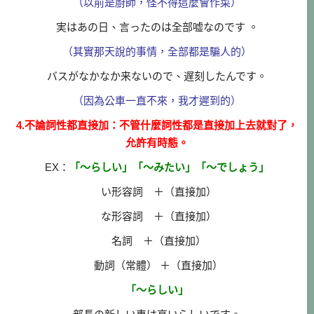
（以前是廚師，怪不得這麼會作菜）
実はあの日、言ったのは全部嘘なのです 。
（其實那天說的事情，全部都是騙人的）
バスがなかなか来ないので、遅刻したんです。
（因為公車一直不來，我才遲到的）
4.不論詞性都直接加：不管什麼詞性都是直接加上去就對了，
允許有時態。
EX：
「～らしい」
「～みたい」
「～でしょう」
い形容詞 ＋（直接加）
な形容詞 ＋（直接加）
名詞 ＋（直接加）
動詞（常體） ＋（直接加）
「～らしい」