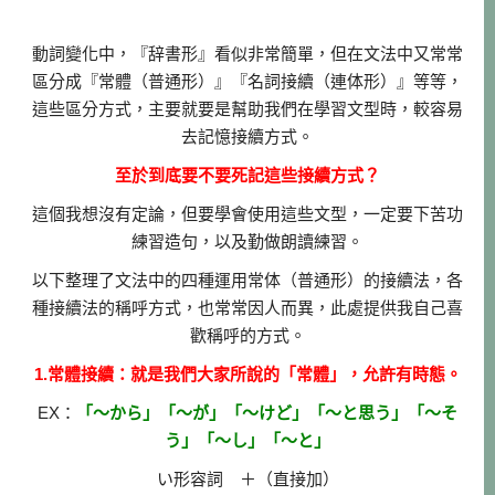
動詞變化中，『辞書形』看似非常簡單，但在文法中又常常
區分成『常體（普通形）』『名詞接續（連体形）』等等，
這些區分方式，主要就要是幫助我們在學習文型時，較容易
去記憶接續方式。
至於到底要不要死記這些接續方式？
這個我想沒有定論，但要學會使用這些文型，一定要下苦功
練習造句，以及勤做朗讀練習。
以下整理了文法中的四種運用常体（普通形）的接續法，各
種接續法的稱呼方式，也常常因人而異，此處提供我自己喜
歡稱呼的方式。
1.常體接續：就是我們大家所說的「常體」，允許有時態。
EX：
「～から」「～が」「～けど」「～と思う」「～そ
う」「～し」「～と」
い形容詞 ＋（直接加）