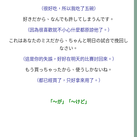
（很好吃，所以我吃了五碗）
好きだから、なんでも許してしまうんです。
（因為很喜歡就不小心什麼都原諒他了。）
これはあなたのミスだから、ちゃんと明日の試合で挽回し
なさい。
（這是你的失誤，好好在明天的比賽討回來。）
もう買っちゃったから、使うしかないね。
（都已經買了，只好拿來用了。）
「～が」「～けど」