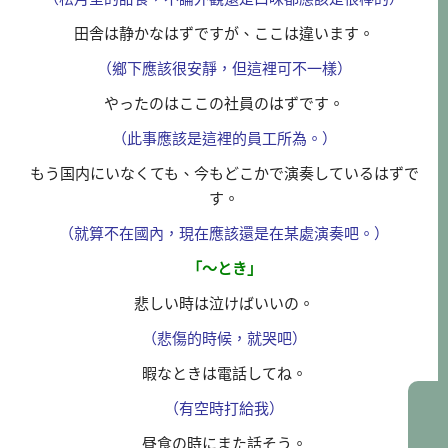
田舎は静かなはずですが、ここは違います。
（鄉下應該很安靜，但這裡可不一樣）
やったのはここの社員のはずです。
（此事應該是這裡的員工所為。）
もう国内にいなくても、今もどこかで演奏しているはずで
す。
（就算不在國內，現在應該還是在某處演奏吧。）
「～とき」
悲しい時は泣けばいいの。
（悲傷的時候，就哭吧）
暇なときは電話してね。
（有空時打給我）
昼食の時にまた話そう。