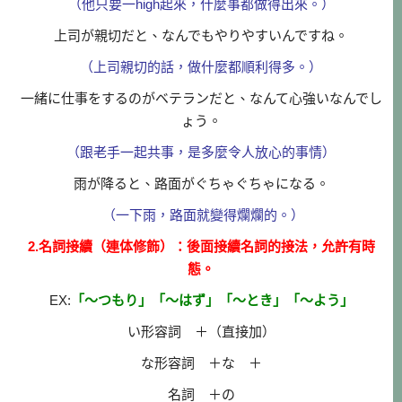
（他只要一high起來，什麼事都做得出來。）
上司が親切だと、なんでもやりやすいんですね。
（上司親切的話，做什麼都順利得多。）
一緒に仕事をするのがベテランだと、なんて心強いなんでし
ょう。
（跟老手一起共事，是多麼令人放心的事情）
雨が降ると、路面がぐちゃぐちゃになる。
（一下雨，路面就變得爛爛的。）
2.名詞接續（連体修飾）：後面接續名詞的接法，允許有時
態。
EX:
「～つもり」「～はず」「～とき」「～よう」
い形容詞 ＋（直接加）
な形容詞 ＋な ＋
名詞 ＋の