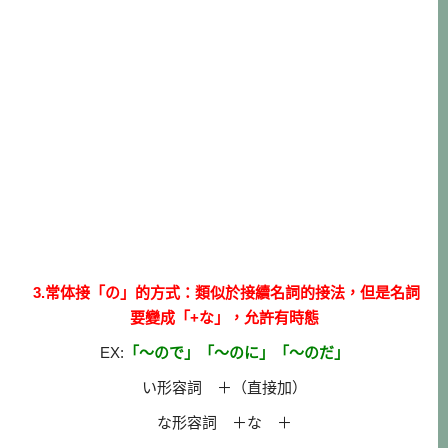
3.常体接「の」的方式：類似於接續名詞的接法，但是名詞
要變成「+な」，允許有時態
EX:
「～ので」「～のに」「～のだ」
い形容詞 ＋（直接加）
な形容詞 ＋な ＋