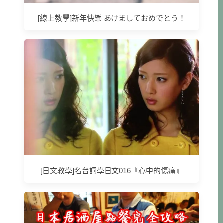
[線上教學]新年快樂 あけましておめでとう！
[日文教學]名台詞學日文016『心中的傷痛』