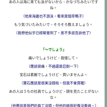
あの人は海に来ても泳がないから、かなづちみたいです
ね。
（他來海邊也不游泳，看來是個旱鴨子）
もう気づいたみたいで、そろそろ教えましょう。
（我想他似乎已經察覺到了，差不多該告訴他了）
「～でしょう」
痛いでしょうけど、我慢して。
（應該很痛，不過還是忍耐一下）
宝石は素敵でしょうけど、買いませんよ。
（寶石應該是很美沒錯啦，但我不會買喔）
あの人はうちの社員でしょうけど、顔を見たことがない
な。
（他應該是我們的員工沒錯，但他的臉我好像沒看過。）