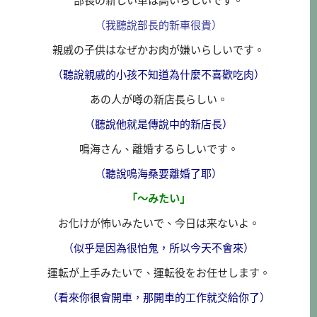
部長の新しい車は高いらしいです。
（我聽說部長的新車很貴）
親戚の子供はなぜかお肉が嫌いらしいです。
（聽說親戚的小孩不知道為什麼不喜歡吃肉）
あの人が噂の新店長らしい。
（聽說他就是傳說中的新店長）
鳴海さん、離婚するらしいです。
（聽說鳴海桑要離婚了耶）
「～みたい」
お化けが怖いみたいで、今日は来ないよ。
（似乎是因為很怕鬼，所以今天不會來）
運転が上手みたいで、運転役をお任せします。
（看來你很會開車，那開車的工作就交給你了）