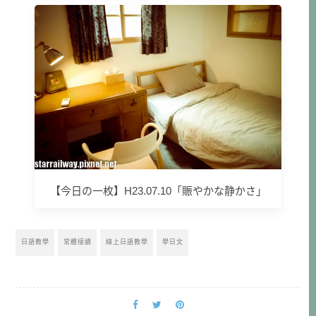
【今日の一枚】H23.07.10「賑やかな静かさ」
日語教學
常體接續
線上日語教學
學日文