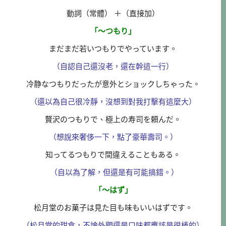
動詞（常體） ＋（直接加）
「～つもり」
まだまだ若いつもりでやっています。
（自認自己還沒老，還在幹這一行）
冷静なつもりだったが意外とショックしちゃった。
（還以為自己很冷靜，沒想到對我打擊有這麼大）
贅沢のつもりで、極上の寿司を頼んだ。
（想說來奢侈一下，點了豪華壽司。）
知ってるつもりで間違えることもある。
（自以為了解，但還是有可能搞錯。）
「～はず」
松月堂のお菓子は見た目も味もいいはずです。
（松月堂的甜食，不論外觀還是口味都應該是很棒的）