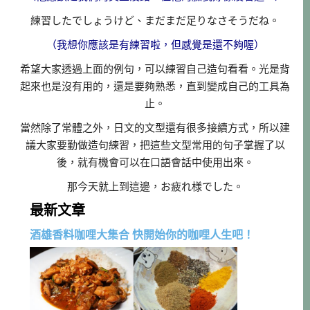
練習したでしょうけど、まだまだ足りなさそうだね。
（我想你應該是有練習啦，但感覺是還不夠喔）
希望大家透過上面的例句，可以練習自己造句看看。光是背
起來也是沒有用的，還是要夠熟悉，直到變成自己的工具為
止。
當然除了常體之外，日文的文型還有很多接續方式，所以建
議大家要勤做造句練習，把這些文型常用的句子掌握了以
後，就有機會可以在口語會話中使用出來。
那今天就上到這邊，お疲れ様でした。
最新文章
酒雄香料咖哩大集合 快開始你的咖哩人生吧！