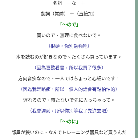
名詞 ＋な ＋
動詞（常體） ＋（直接加）
「～ので」
固いので、無理に食べないで。
（很硬，你別勉強吃）
本を読むのが好きなので、たくさん買っています。
（因為喜歡看書，所以我買了很多）
方向音痴なので、一人ではちょっと心細いです。
（因為我是路痴，所以一個人的話會有點怕怕的）
遅れるので、待たないで先に入っちゃって。
（我會遲到，所以你別等我了先進去吧）
「～のに」
部屋が狭いのに、なんでトレーニング器具など買うんだ