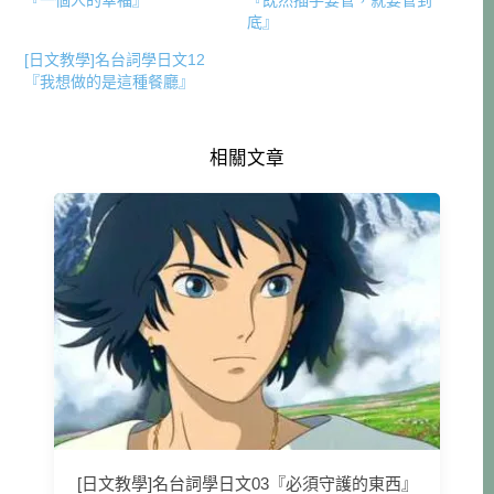
底』
[日文教學]名台詞學日文12
『我想做的是這種餐廳』
相關文章
[日文教學]名台詞學日文03『必須守護的東西』