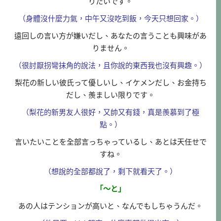
りたいです。
（身體沒什麼力氣，中午又沒吃到飯，今天只想回家。）
遠回しの言い方が嫌いだし、あなたの言うことも興味があ
りません。
（很討厭拐彎抹角的說法，且你說的東西我也沒有興趣。）
梨花の新しい彼氏って優しいし、イケメンだし、お金持ち
だし、羨ましい限りです。
（梨花的新男友人很好，又帥又有錢，真是羨慕到了極
點。）
言いたいことを全部言っちゃっているし、あとは天任せで
すね。
（想說的全部都說了，剩下就看天了。）
「～と」
あの人はテンションが高いと、なんでもしちゃうんだ。