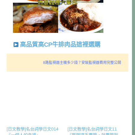
高品質高CP牛排肉品這裡選購
8路監視器主機多少錢？安裝監視器費用完整公開
[日文教學]名台詞學日文014
[日文教學]名台詞學日文11
『一個人的幸福』
『既然插手要管，就要管到