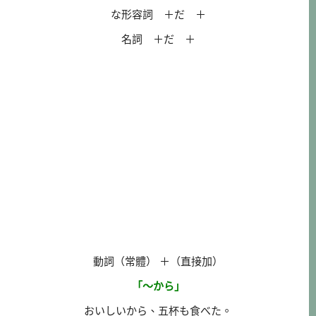
な形容詞 ＋だ ＋
名詞 ＋だ ＋
動詞（常體） ＋（直接加）
「～から」
おいしいから、五杯も食べた。