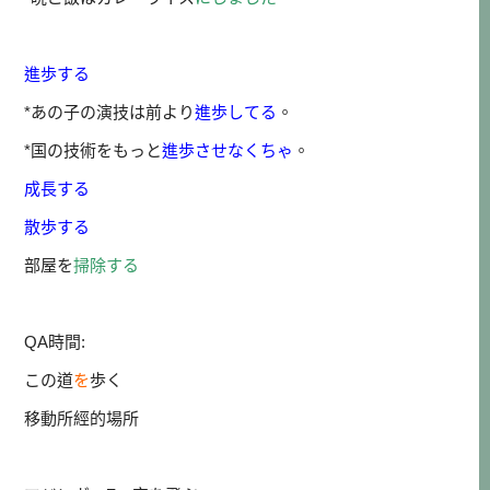
進歩する
*あの子の演技は前より
進歩してる
。
*国の技術をもっと
進歩させなくちゃ
。
成長する
散歩する
部屋を
掃除する
QA時間:
この道
を
歩く
移動所經的場所