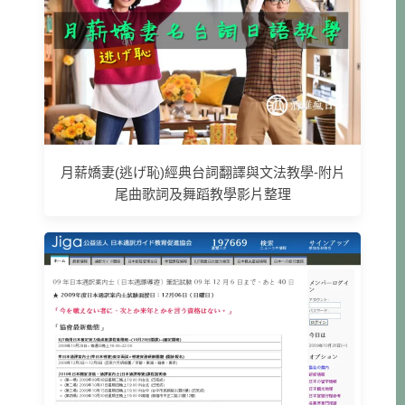
月薪嬌妻(逃げ恥)經典台詞翻譯與文法教學-附片
尾曲歌詞及舞蹈教學影片整理