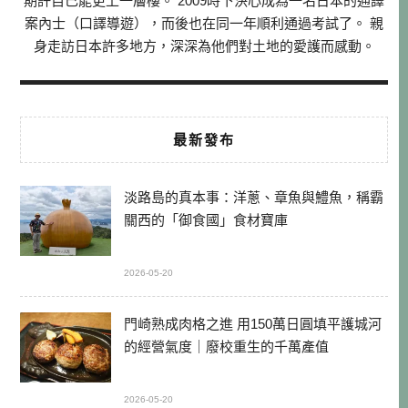
期許自己能更上一層樓。 2009時下決心成為一名日本的通譯
案內士（口譯導遊），而後也在同一年順利通過考試了。 親
身走訪日本許多地方，深深為他們對土地的愛護而感動。
最新發布
淡路島的真本事：洋蔥、章魚與鱧魚，稱霸
關西的「御食國」食材寶庫
2026-05-20
門崎熟成肉格之進 用150萬日圓填平護城河
的經營氣度｜廢校重生的千萬產值
2026-05-20