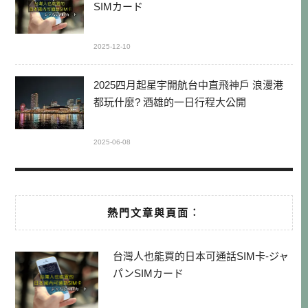
SIMカード
2025-12-10
2025四月起星宇開航台中直飛神戶 浪漫港
都玩什麼? 酒雄的一日行程大公開
2025-06-08
熱門文章與頁面︰
台灣人也能買的日本可通話SIM卡-ジャ
パンSIMカード