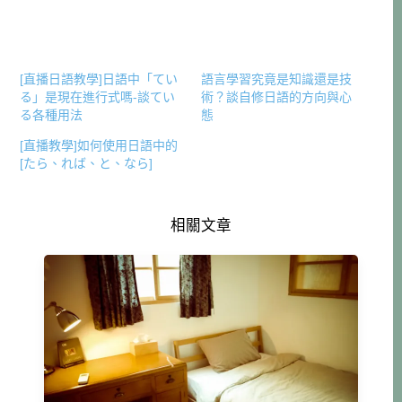
[直播日語教學]日語中「てい
語言學習究竟是知識還是技
る」是現在進行式嗎-談てい
術？談自修日語的方向與心
る各種用法
態
[直播教學]如何使用日語中的
[たら、れば、と、なら]
相關文章