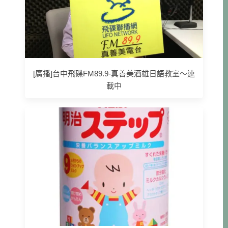
[廣播]台中飛碟FM89.9-真善美酒雄日語教室～連
載中