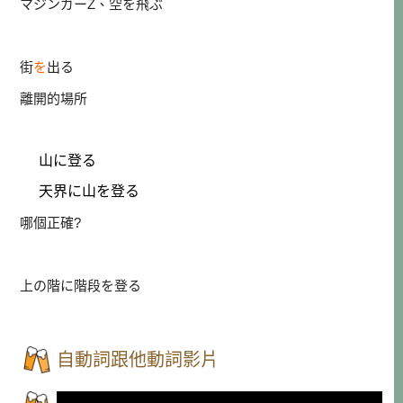
マジンガーZ、空を飛ぶ
街
を
出る
離開的場所
山に登る
天界に山を登る
哪個正確?
上の階に階段を登る
自動詞跟他動詞影片