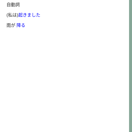
自動詞
(私は)
起きました
雨が
降る