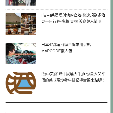
[岐阜]美濃燒與他的產地-快速規劃多治
見一日行程-陶藝 買物 美食與人情味
日本47都道府縣自駕常用景點
MAPCODE懶人包
[台中美食]烘牛炭燒大牛排-份量大又平
價的美味現炒＠牛排記得當菜來點喔！