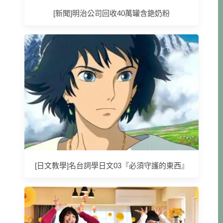
[新聞]明治公司回收40萬罐含銫奶粉
[日文教學]名台詞學日文03『必須守護的東西』