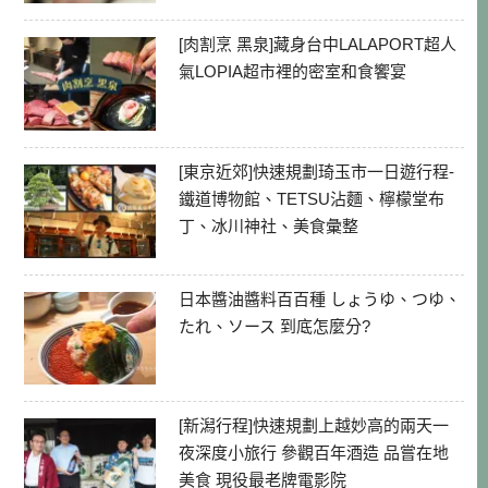
[肉割烹 黑泉]藏身台中LALAPORT超人
氣LOPIA超市裡的密室和食饗宴
[東京近郊]快速規劃琦玉市一日遊行程-
鐵道博物館、TETSU沾麵、檸檬堂布
丁、冰川神社、美食彙整
日本醬油醬料百百種 しょうゆ、つゆ、
たれ、ソース 到底怎麼分?
[新潟行程]快速規劃上越妙高的兩天一
夜深度小旅行 參觀百年酒造 品嘗在地
美食 現役最老牌電影院