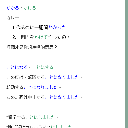
かかる
・
かける
カレー
1.作るのに一週間
かかった
。
2.一週間を
かけて
作ったの。
哪個才是你想表達的意思？
ことになる
・
ことにする
この度は、転職する
ことになりました
。
転勤する
ことになりました
。
あの計画は中止する
ことになりました
。
*留学する
ことにしました
。
*晩ご飯はカレーライス
にしました
。