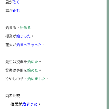
風が
吹く
雪が
止む
始まる・
始める
授業が
始まった
。
花火が
始まっちゃった
。
先生は授業を
始めた
。
警察は尋問を
始めた
。
冷やし中華、
始めました
。
兩者比較
授業が
始まった
。