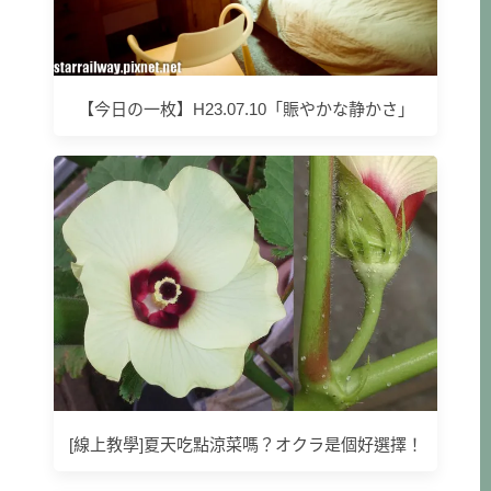
【今日の一枚】H23.07.10「賑やかな静かさ」
[線上教學]夏天吃點涼菜嗎？オクラ是個好選擇！