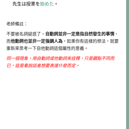
先生は授業を
始めた
。
老師備註：
不要被名詞疑惑了，
自動詞並非一定是指自然發生的事情
，
而
他動詞也並非一定強調人為
，如果你有這樣的想法，就要
重新來思考一下自他動詞這個屬性的意義。
同一個現象，用自動詞或他動詞來詮釋，只是觀點不同而
已，這是看說話者想要表達什麼而定。