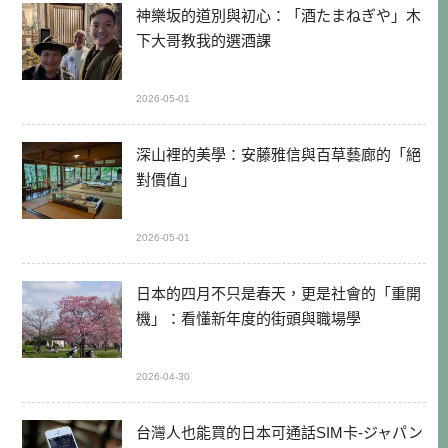
神樂坂的道別與初心：「酒たまねぎや」木
下大哥教我的選酒課
2026-05-01
深山裡的美學：安藤雅信與百草藝廊的「絕
對價值」
2026-05-01
日本的四月不只是春天，更是社會的「重開
機」：看懂新年度的街頭與職場學
2026-04-30
台灣人也能買的日本可通話SIM卡-ジャパン