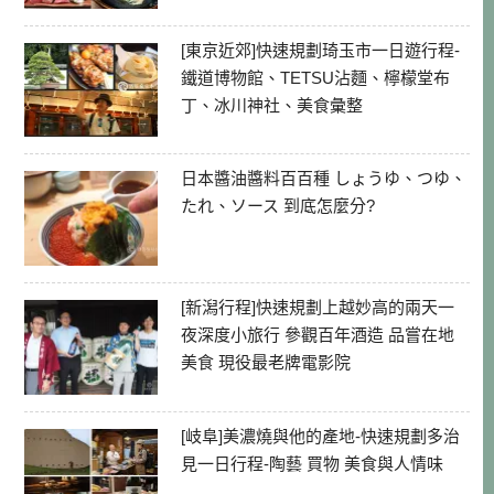
[東京近郊]快速規劃琦玉市一日遊行程-
鐵道博物館、TETSU沾麵、檸檬堂布
丁、冰川神社、美食彙整
日本醬油醬料百百種 しょうゆ、つゆ、
たれ、ソース 到底怎麼分?
[新潟行程]快速規劃上越妙高的兩天一
夜深度小旅行 參觀百年酒造 品嘗在地
美食 現役最老牌電影院
[岐阜]美濃燒與他的產地-快速規劃多治
見一日行程-陶藝 買物 美食與人情味