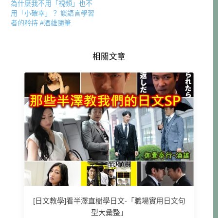
為什麼我不用「視頻」也不
用「小確幸」？ 談語言學習
者的矜持 #酒雄隨筆
相關文章
[日文教學]看半澤直樹學日文-「職場實用日文句
型大彙整」