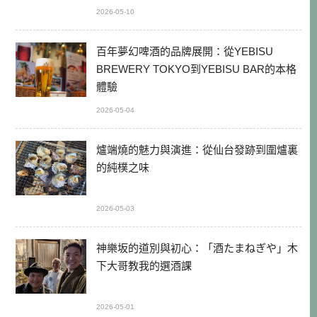
2026-05-10
百年夢幻啤酒的品牌展開：從YEBISU
BREWERY TOKYO到YEBISU BAR的本格
體驗
2026-05-04
爐端燒的魅力與演進：從仙台發跡到圍爐裏
的純樸之味
2026-05-03
神樂坂的道別與初心：「酒たまねぎや」木
下大哥教我的選酒課
2026-05-01