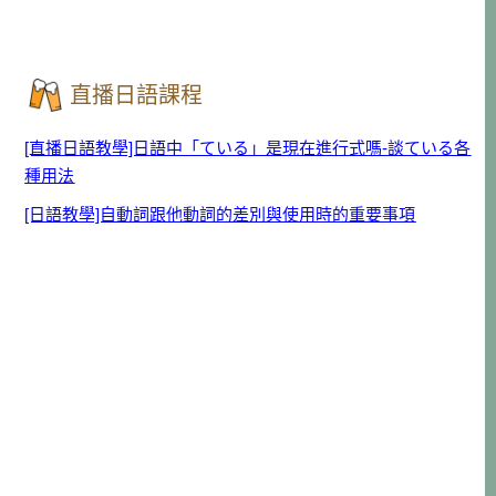
直播日語課程
[直播日語教學]日語中「ている」是現在進行式嗎-談ている各
種用法
[日語教學]自動詞跟他動詞的差別與使用時的重要事項