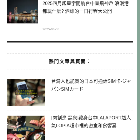
2025四月起星宇開航台中直飛神戶 浪漫港
都玩什麼? 酒雄的一日行程大公開
2025-06-08
熱門文章與頁面︰
台灣人也能買的日本可通話SIM卡-ジャ
パンSIMカード
[肉割烹 黑泉]藏身台中LALAPORT超人
氣LOPIA超市裡的密室和食饗宴