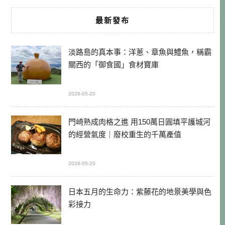
最新發布
淡路島的真本事：洋蔥、章魚與鱧魚，稱霸
關西的「御食國」食材寶庫
2026-05-20
門崎熟成肉格之進 用150萬日圓填平護城河
的經營氣度｜廢校重生的千萬產值
2026-05-20
日本五月的生命力：紫藤花的地景美學與色
彩接力