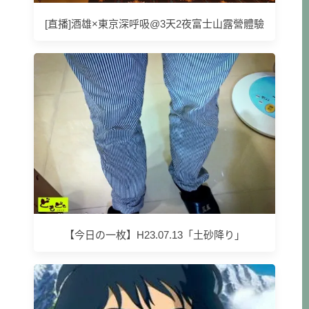
[直播]酒雄×東京深呼吸@3天2夜富士山露營體驗
【今日の一枚】H23.07.13「土砂降り」