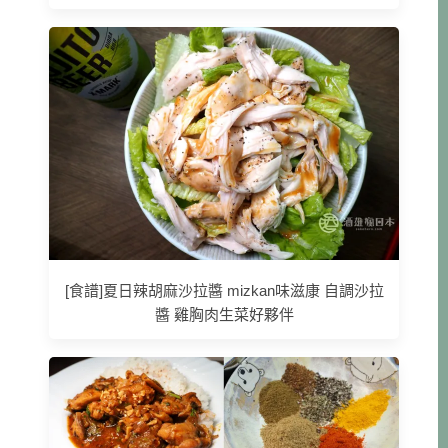
[食譜]夏日辣胡麻沙拉醬 mizkan味滋康 自調沙拉
醬 雞胸肉生菜好夥伴