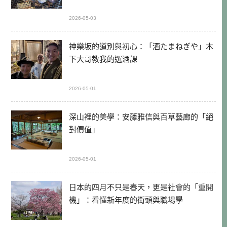
2026-05-03
神樂坂的道別與初心：「酒たまねぎや」木
下大哥教我的選酒課
2026-05-01
深山裡的美學：安藤雅信與百草藝廊的「絕
對價值」
2026-05-01
日本的四月不只是春天，更是社會的「重開
機」：看懂新年度的街頭與職場學