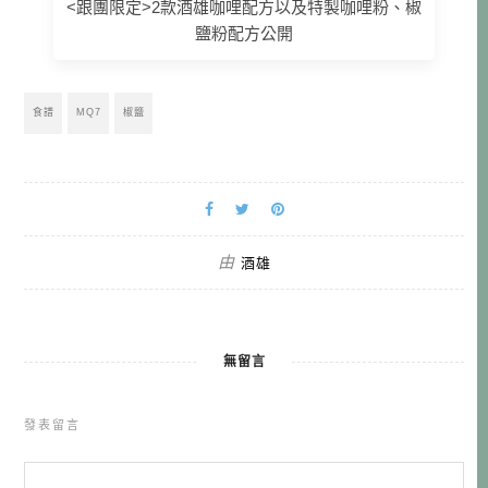
<跟團限定>2款酒雄咖哩配方以及特製咖哩粉、椒
鹽粉配方公開
食譜
MQ7
椒鹽
由
酒雄
無留言
發表留言