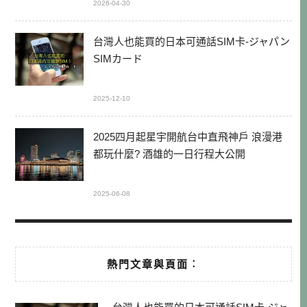
2026-04-30
台灣人也能買的日本可通話SIM卡-ジャパン
SIMカード
2025-12-10
2025四月起星宇開航台中直飛神戶 浪漫港
都玩什麼? 酒雄的一日行程大公開
2025-06-08
熱門文章與頁面︰