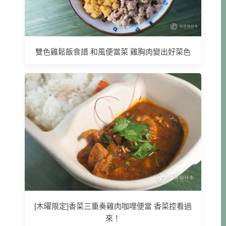
雙色雞鬆飯食譜 和風便當菜 雞胸肉變出好菜色
[木曜限定]香菜三重奏雞肉咖哩便當 香菜控看過
來！