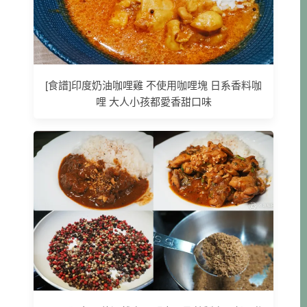
[食譜]印度奶油咖哩雞 不使用咖哩塊 日系香料咖
哩 大人小孩都愛香甜口味