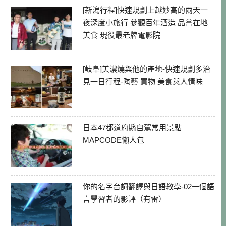
[新潟行程]快速規劃上越妙高的兩天一
夜深度小旅行 參觀百年酒造 品嘗在地
美食 現役最老牌電影院
[岐阜]美濃燒與他的產地-快速規劃多治
見一日行程-陶藝 買物 美食與人情味
日本47都道府縣自駕常用景點
MAPCODE懶人包
你的名字台詞翻譯與日語教學-02一個語
言學習者的影評（有雷）