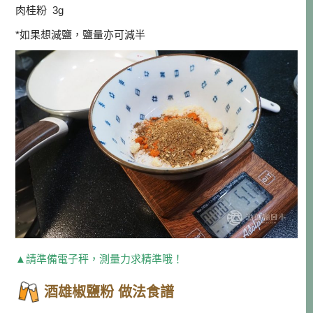
肉桂粉 3g
*如果想減鹽，鹽量亦可減半
▲請準備電子秤，測量力求精準哦！
酒雄椒鹽粉 做法食譜