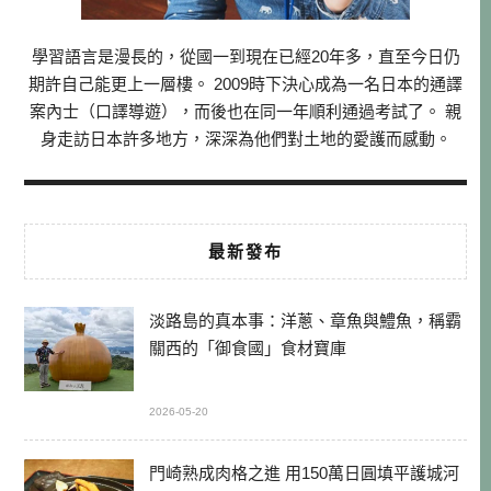
學習語言是漫長的，從國一到現在已經20年多，直至今日仍
期許自己能更上一層樓。 2009時下決心成為一名日本的通譯
案內士（口譯導遊），而後也在同一年順利通過考試了。 親
身走訪日本許多地方，深深為他們對土地的愛護而感動。
最新發布
淡路島的真本事：洋蔥、章魚與鱧魚，稱霸
關西的「御食國」食材寶庫
2026-05-20
門崎熟成肉格之進 用150萬日圓填平護城河