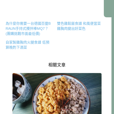
為什麼你需要一台德國百靈B
雙色雞鬆飯食譜 和風便當菜
RAUN手持式攪拌棒MQ7？
雞胸肉變出好菜色
(團購挑戰市面最低價)
自家製雞胸肉火腿食譜 低預
算晚酌下酒菜
相關文章