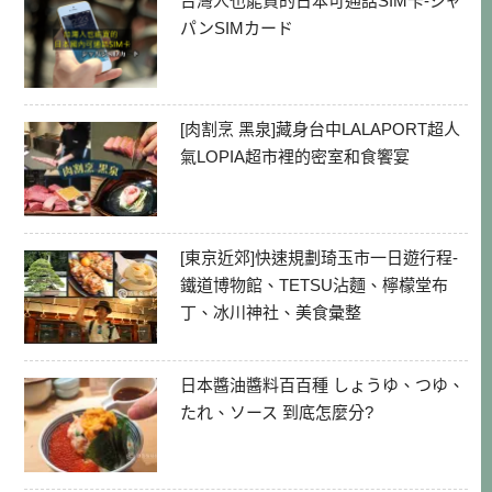
台灣人也能買的日本可通話SIM卡-ジャ
パンSIMカード
[肉割烹 黑泉]藏身台中LALAPORT超人
氣LOPIA超市裡的密室和食饗宴
[東京近郊]快速規劃琦玉市一日遊行程-
鐵道博物館、TETSU沾麵、檸檬堂布
丁、冰川神社、美食彙整
日本醬油醬料百百種 しょうゆ、つゆ、
たれ、ソース 到底怎麼分?