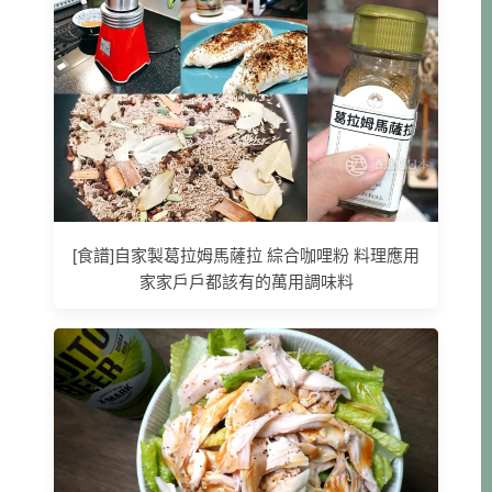
[食譜]自家製葛拉姆馬薩拉 綜合咖哩粉 料理應用
家家戶戶都該有的萬用調味料