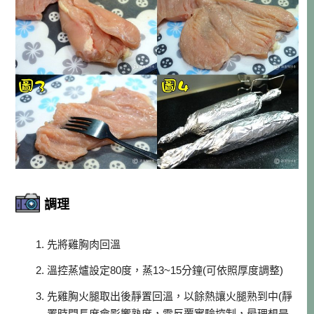
調理
先將雞胸肉回溫
溫控蒸爐設定80度，蒸13~15分鐘(可依照厚度調整)
先雞胸火腿取出後靜置回溫，以餘熱讓火腿熟到中(靜
置時間長度會影響熟度，需反覆實驗控制，最理想是