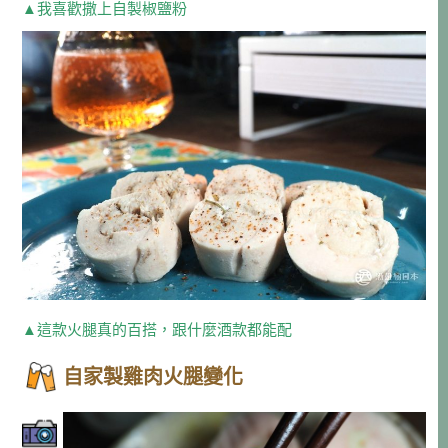
▲我喜歡撒上自製椒鹽粉
▲這款火腿真的百搭，跟什麼酒款都能配
自家製雞肉火腿變化