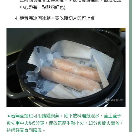
中心帶有一點點粉紅色)
靜置完冰回冰箱，要吃時切片即可上桌
▲若無蒸爐也可用鑄鐵鍋蒸，底下放料理紙跟水，蓋上蓋子
後先用中火約5分鐘，使蒸氣產生轉小火，10分後關火開蓋，
持續靜置直到降溫。