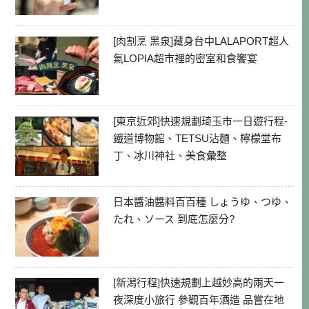
[肉割烹 黑泉]藏身台中LALAPORT超人
氣LOPIA超市裡的密室和食饗宴
[東京近郊]快速規劃琦玉市一日遊行程-
鐵道博物館、TETSU沾麵、檸檬堂布
丁、冰川神社、美食彙整
日本醬油醬料百百種 しょうゆ、つゆ、
たれ、ソース 到底怎麼分?
[新潟行程]快速規劃上越妙高的兩天一
夜深度小旅行 參觀百年酒造 品嘗在地