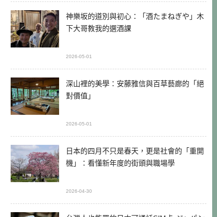
神樂坂的道別與初心：「酒たまねぎや」木
下大哥教我的選酒課
2026-05-01
深山裡的美學：安藤雅信與百草藝廊的「絕
對價值」
2026-05-01
日本的四月不只是春天，更是社會的「重開
機」：看懂新年度的街頭與職場學
2026-04-30