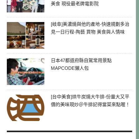
美食 現役最老牌電影院
[岐阜]美濃燒與他的產地-快速規劃多治
見一日行程-陶藝 買物 美食與人情味
日本47都道府縣自駕常用景點
MAPCODE懶人包
[台中美食]烘牛炭燒大牛排-份量大又平
價的美味現炒＠牛排記得當菜來點喔！