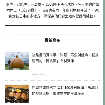
期許自己能更上一層樓。 2009時下決心成為一名日本的通譯
案內士（口譯導遊），而後也在同一年順利通過考試了。 親
身走訪日本許多地方，深深為他們對土地的愛護而感動。
最新發布
淡路島的真本事：洋蔥、章魚與鱧魚，稱霸
關西的「御食國」食材寶庫
2026-05-20
門崎熟成肉格之進 用150萬日圓填平護城河
的經營氣度｜廢校重生的千萬產值