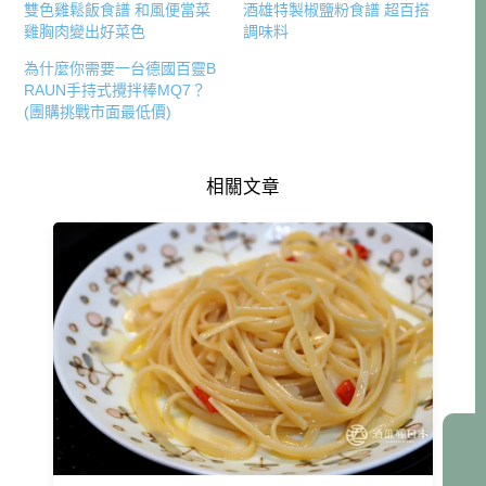
雙色雞鬆飯食譜 和風便當菜
酒雄特製椒鹽粉食譜 超百搭
雞胸肉變出好菜色
調味料
為什麼你需要一台德國百靈B
RAUN手持式攪拌棒MQ7？
(團購挑戰市面最低價)
相關文章