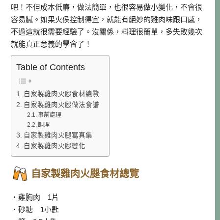
吧！不但成本低廉，做法簡單，也很容易做小變化，不會很
容易膩。如果火侯控制得宜，就能有絕妙的雞肉味跟口感，
不過這就很需要經驗了。沒關係，料理很簡單，多失敗幾次
就能真正意義的學會了！
Table of Contents
自家製雞肉火腿食材總覽
自家製雞肉火腿做法食譜
事前處理
調理
自家製雞肉火腿寫真集
自家製雞肉火腿變化
自家製雞肉火腿食材總覽
・雞胸肉 1片
・砂糖 1小匙