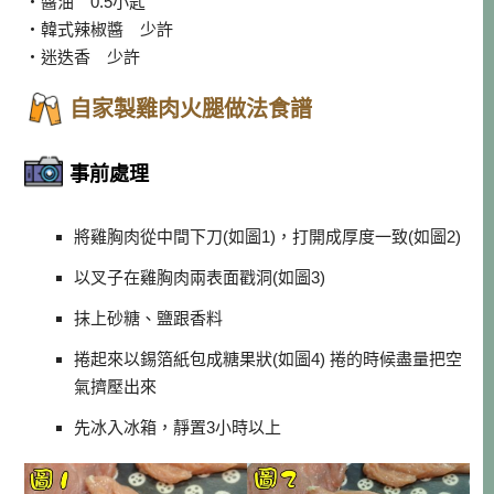
・醬油 0.5小匙
・韓式辣椒醬 少許
・迷迭香 少許
自家製雞肉火腿做法食譜
事前處理
將雞胸肉從中間下刀(如圖1)，打開成厚度一致(如圖2)
以叉子在雞胸肉兩表面戳洞(如圖3)
抹上砂糖、鹽跟香料
捲起來以錫箔紙包成糖果狀(如圖4) 捲的時候盡量把空
氣擠壓出來
先冰入冰箱，靜置3小時以上