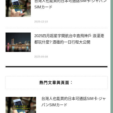
台灣人也能買的日本可通話SIM卡-ジャパン
SIMカード
2025-12-10
2025四月起星宇開航台中直飛神戶 浪漫港
都玩什麼? 酒雄的一日行程大公開
2025-06-08
熱門文章與頁面︰
台灣人也能買的日本可通話SIM卡-ジャ
パンSIMカード