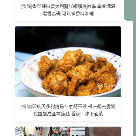
[食譜]香蒜辣椒義大利麵詳細解說教學 學會調溫
爆香基礎 可以做香料咖哩
[食譜]印度天多利烤雞在家簡單做 帶一鍋去露營
保證變成全場焦點 香辣口味下酒菜