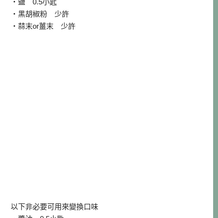
・鹽 0.5小匙
・黑胡椒粉 少許
・蒜末or薑末 少許
以下非必要可用來變換口味