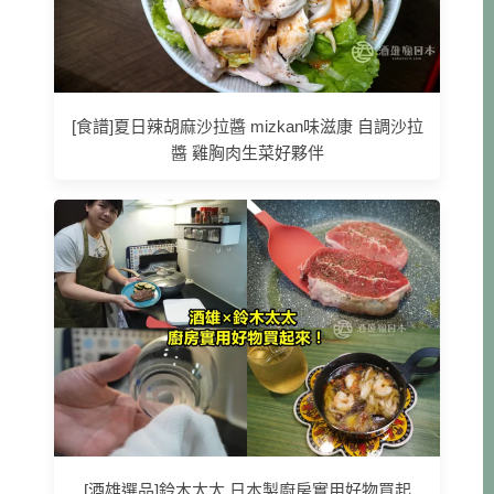
[食譜]夏日辣胡麻沙拉醬 mizkan味滋康 自調沙拉
醬 雞胸肉生菜好夥伴
[酒雄選品]鈴木太太 日本製廚房實用好物買起