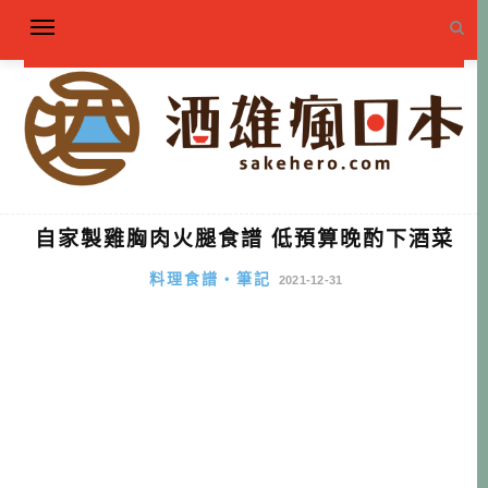
自家製雞胸肉火腿食譜 低預算晚酌下酒菜
料理食譜・筆記
2021-12-31