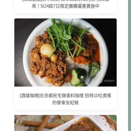
來！5/24起7日限定團購優惠實施中
[酒雄咖哩]在京都民宅做香料咖哩 招待10位貴賓
的餐會全紀錄