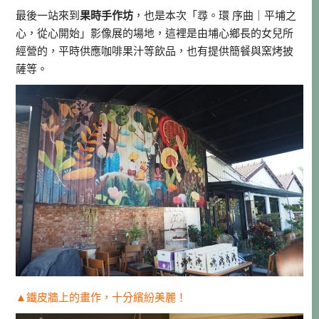
最後一站來到
果時手作坊
，也是本次「尋。環 序曲｜平埔之
心，從心開始」影像展的場地，這裡是由埔心鄉長的女兒所
經營的，平時供應咖啡果汁等飲品，也有提供簡餐與窯烤披
薩等。
▲鐵皮牆上的畫作，十分繽紛美麗！