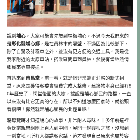
說到
埔心
，大家可能會先想到楊梅埔心，不過今天我們來的
是
彰化縣埔心鄉
，是在員林市的隔壁，不過因為比較鄉下，
除了自駕及計程車之外，並沒有更方便的交通工具。我是從
我家附近的太原車站，搭乘區間車到員林，然後有當地熱情
鄉民來專車接送。
首站來到
南昌堂
，甫一看，就是個非常端正莊嚴的新式祠
堂，原來是獲得客委會經費完成大整修，建築物本身已經有8
0年歷史了。祠堂後面的大樹，據說是埔心鄉民的路標，一直
以來沒有比它更高的存在，所以不知道怎麼回家時，就抬頭
看樹吧！儼然就是埔心鄉民的北極星呢！
聽導覽時才知道埔心的故事，非常耐人尋味。十多年前這裡
黃氏宗親曾組團上百人到中國，展開一趟尋根之旅，沒想到
一到當地，所有人都講客家話，這才發現自己原來也屬於客