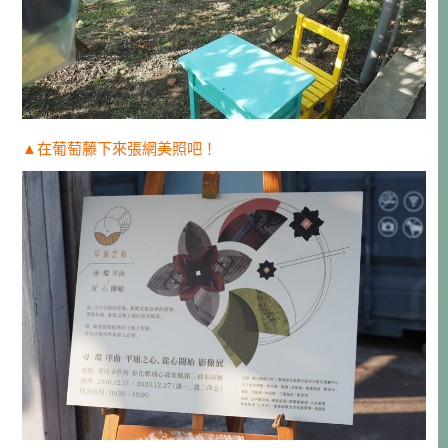
▲在葡萄藤下來張網美照吧！