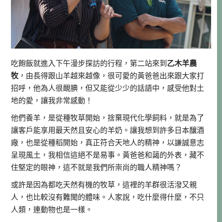
吃飽飯就進入下午漫步探訪的行程，第二站來到
乙木羊農
牧
，由長得跟山羊越來越像，很可愛的黃爸爸出來跟大家打
招呼，他為人很靦腆，但又能從少少的話語中，感受他對土
地的愛，讓我非常感動！
他們養羊，是從種牧草開始，捨棄現代化學飼料，就是為了
讓客戶能享用最天然且安心的羊奶。讓我想到許多日本釀酒
廠，也是從種稻開始，真正符合天地人的精神，以謙誠意志
呈現風土，我相信這絕不是易事。黃爸爸和藹的外表，藏不
住堅定的眼神，這不就是我們所崇尚的職人精神嗎？
或許是因為都吃天然有機的牧草，這裡的羊群很活潑又親
人，也比較沒有難聞的體味。人家說，吃什麼得什麼，不只
人類，連動物也是一樣。