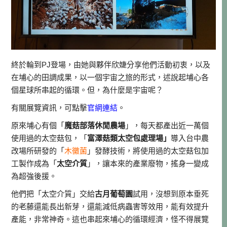
終於輪到PJ登場，由她與夥伴欣婕分享他們活動初衷，以及
在埔心的田調成果，以一個宇宙之旅的形式，述說起埔心各
個星球所串起的循環。但，為什麼是宇宙呢？
有關展覽資訊，可點擊
官網連結
。
原來埔心有個「
魔菇部落休閒農場
」，每天都產出近一萬個
使用過的太空菇包，「
富澤菇類太空包處理場」
導入台中農
改場所研發的「
木黴菌
」發酵技術，將使用過的太空菇包加
工製作成為「
太空介質
」，讓本來的產業廢物，搖身一變成
為超強後援。
他們把「太空介質」交給
古月葡萄園
試用，沒想到原本垂死
的老藤還能長出新芽，還能減低病蟲害等效用，能有效提升
產能，非常神奇。這也串起來埔心的循環經濟，怪不得展覽