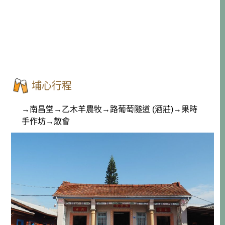
埔心行程
→南昌堂→乙木羊農牧→路葡萄隧道 (酒莊)→果時
手作坊→散會