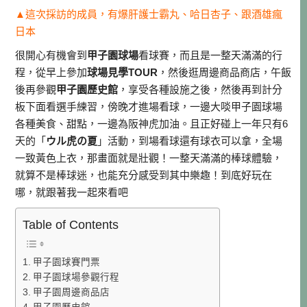
▲這次採訪的成員，有爆肝護士霸丸、哈日杏子、跟酒雄瘋
日本
很開心有機會到
甲子園球場
看球賽，而且是一整天滿滿的行
程，從早上參加
球場見學TOUR
，然後逛周邊商品商店，午飯
後再參觀
甲子園歷史館
，享受各種設施之後，然後再到計分
板下面看選手練習，傍晚才進場看球，一邊大啖甲子園球場
各種美食、甜點，一邊為阪神虎加油。且正好碰上一年只有6
天的「
ウル虎の夏
」活動，到場看球還有球衣可以拿，全場
一致黃色上衣，那畫面就是壯觀！一整天滿滿的棒球體驗，
就算不是棒球迷，也能充分感受到其中樂趣！到底好玩在
哪，就跟著我一起來看吧
Table of Contents
甲子園球賽門票
甲子園球場參觀行程
甲子園周邊商品店