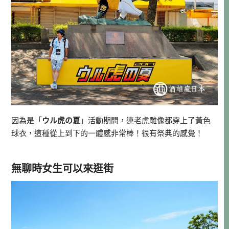
因為是「
ウル虎の夏
」活動期間，連老虎雕像都穿上了黃色
球衣，這種從上到下的一體感非常棒！很有祭典的感覺！
無聊時女生可以來逛街