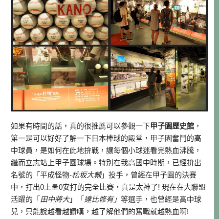
如果有時間的話，真的很推薦可以參觀一下
甲子園歷史館
，
第一是可以好好了解一下日本棒球的殿堂，甲子園奮鬥的高
中球員，是如何在此地拚戰，讓每個小球迷看完熱血沸騰，
繼而立志站上甲子園球場。特別在我高國中時期，已經拚出
名號的「平成怪物-
松坂大輔
」投手，曾經在甲子園的決賽
中，打出0上壘0安打的完全比賽，真是太神了! 現在在大聯盟
活躍的「
田中將大
」「
達比修有」
等選手，也曾經是高中球
兒，只能說越看越讚嘆，越了解他們的奮戰就越熱血啊!