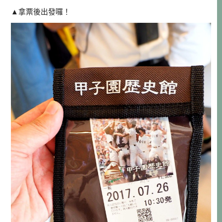
▲拿票後出發囉！