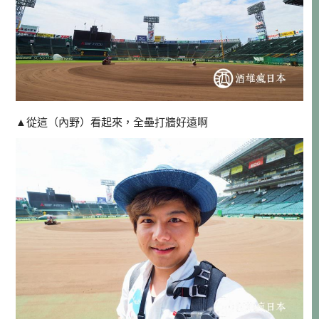
▲從這（內野）看起來，全壘打牆好遠啊