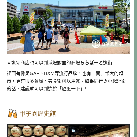
▲逛完商店也可以到球場對面的商場
ららぽーと
逛街
裡面有像是GAP、H&M等流行品牌，也有一間非常大的超
市，更有很多餐廳、美食街可以用餐。如果同行妻小想逛街
的話，建議就可以到這邊「放風一下」!
甲子園歷史館