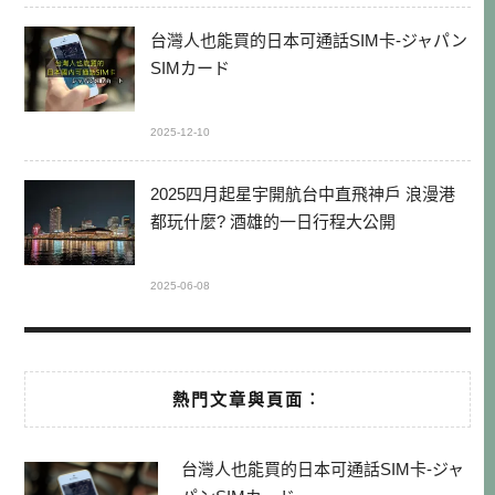
台灣人也能買的日本可通話SIM卡-ジャパン
SIMカード
2025-12-10
2025四月起星宇開航台中直飛神戶 浪漫港
都玩什麼? 酒雄的一日行程大公開
2025-06-08
熱門文章與頁面︰
台灣人也能買的日本可通話SIM卡-ジャ