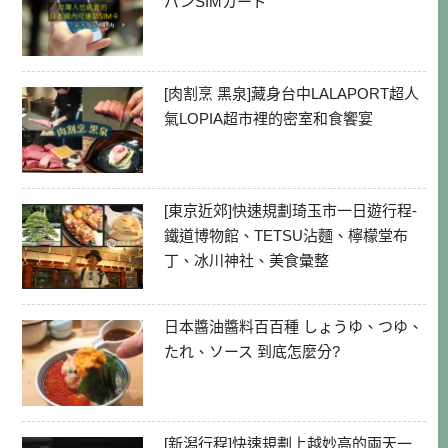
パンSIMカード
[肉割烹 黑泉]藏身台中LALAPORT超人
氣LOPIA超市裡的密室和食饗宴
[東京近郊]快速規劃琦玉市一日遊行程-
鐵道博物館、TETSU沾麵、檸檬堂布
丁、冰川神社、美食彙整
日本醬油醬料百百種 しょうゆ、つゆ、
たれ、ソース 到底怎麼分?
[新潟行程]快速規劃上越妙高的兩天一