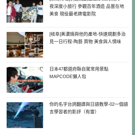
夜深度小旅行 參觀百年酒造 品嘗在地
美食 現役最老牌電影院
[岐阜]美濃燒與他的產地-快速規劃多治
見一日行程-陶藝 買物 美食與人情味
日本47都道府縣自駕常用景點
MAPCODE懶人包
你的名字台詞翻譯與日語教學-02一個語
言學習者的影評（有雷）