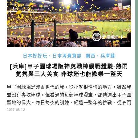
日本好好玩・日本消費資訊
關西・兵庫縣
[兵庫]甲子園球場阪神虎職棒觀戰體驗-熱鬧
氣氛與三大美食 非球迷也能歡樂一整天
甲子園球場是漫畫世代的我，從小就很憧憬的地方，雖然我
並沒有專攻棒球，但看過的每部棒球漫畫，都傳達出甲子園
聖地的偉大。每日每夜的訓練，經過一整年的拚戰，從窄門
中脫穎而出，才有機會站在這個球場打球，那榮譽與對自己
2017-08-12
棒球的信念，無一不讓人熱血沸騰。 可惜的是決賽採單淘汰
賽，一場輸了就得打包回家。正因為沒有回頭路，只能背水
一戰，所以每一球每一棒，都是生命力的燃燒，靈魂的淬