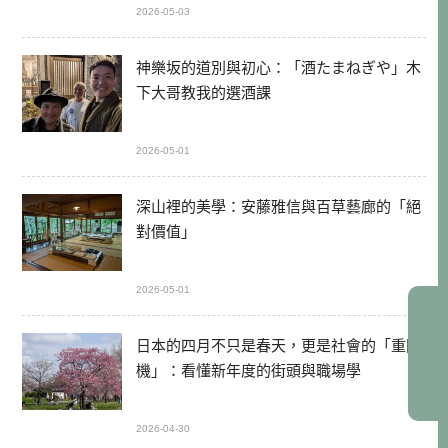
2026-05-03
神樂坂的道別與初心：「酒たまねぎや」木
下大哥教我的選酒課
2026-05-01
深山裡的美學：安藤雅信與百草藝廊的「絕
對價值」
2026-05-01
日本的四月不只是春天，更是社會的「重開
機」：看懂新年度的街頭與職場學
2026-04-30