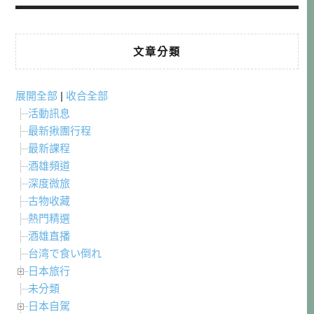
文章分類
展開全部
|
收合全部
活動訊息
最新揪團行程
最新課程
酒雄頻道
深度微旅
古物收藏
熱門精選
酒雄直播
台湾で食い倒れ
日本旅行
未分類
日本自駕