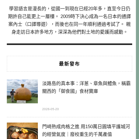
學習語言是漫長的，從國一到現在已經20年多，直至今日仍
期許自己能更上一層樓。 2009時下決心成為一名日本的通譯
案內士（口譯導遊），而後也在同一年順利通過考試了。 親
身走訪日本許多地方，深深為他們對土地的愛護而感動。
最新發布
淡路島的真本事：洋蔥、章魚與鱧魚，稱霸
關西的「御食國」食材寶庫
2026-05-20
門崎熟成肉格之進 用150萬日圓填平護城河
的經營氣度｜廢校重生的千萬產值