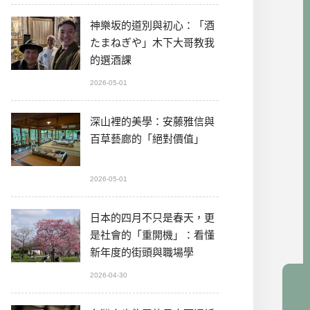
神樂坂的道別與初心：「酒
たまねぎや」木下大哥教我
的選酒課
2026-05-01
深山裡的美學：安藤雅信與
百草藝廊的「絕對價值」
2026-05-01
日本的四月不只是春天，更
是社會的「重開機」：看懂
新年度的街頭與職場學
2026-04-30