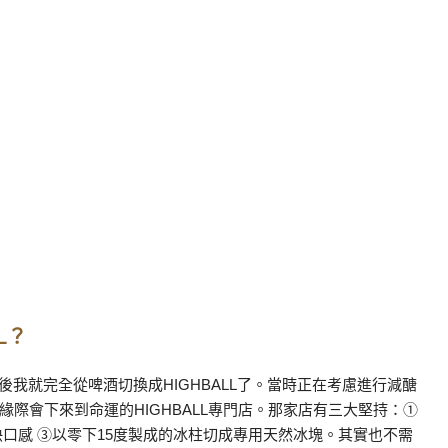
L？
之後我就完全從啤酒切換成HIGHBALL了。當時正在考慮進行減醣
際會下來到命運的HIGHBALL專門店。那家店有三大堅持：①
口感 ③以零下15度製成的冰柱切成專用天然冰塊。其實也不需