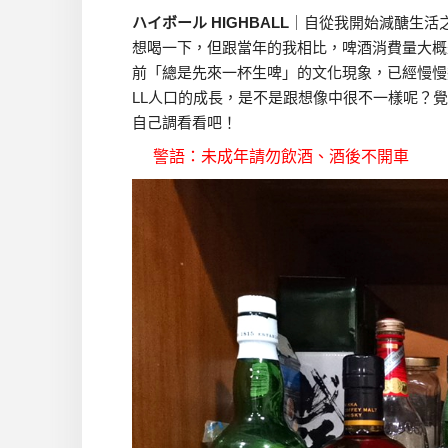
ハイボール HIGHBALL
｜自從我開始減醣生活
想喝一下，但跟當年的我相比，啤酒消費量大概
前「總是先來一杯生啤」的文化現象，已經慢慢
LL人口的成長，是不是跟想像中很不一樣呢？覺
自己調看看吧！
警語：未成年請勿飲酒、酒後不開車