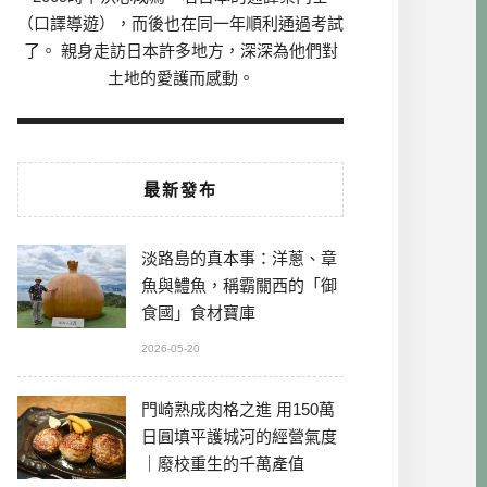
（口譯導遊），而後也在同一年順利通過考試
了。 親身走訪日本許多地方，深深為他們對
土地的愛護而感動。
最新發布
淡路島的真本事：洋蔥、章
魚與鱧魚，稱霸關西的「御
食國」食材寶庫
2026-05-20
門崎熟成肉格之進 用150萬
日圓填平護城河的經營氣度
｜廢校重生的千萬產值