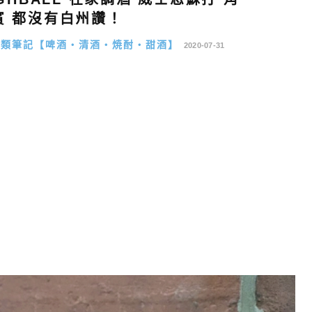
賓 都沒有白州讚！
酒類筆記【啤酒・清酒・焼酎・甜酒】
2020-07-31