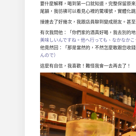
要什麼解釋，喝到第一口就知道，完整保留原來
尾韻，我彷彿可以看見心裡的驚嘆號，實體化跳到
接連去了好幾次，我跟店員聊到變成朋友。甚至
有次我問他：「你們家的酒真好喝，我去別的地
美味しいんですね。他へ行っても、なかなかこ
他竟然回：「那是當然的，不然怎麼敢跟您收錢
んので）
這麼有自信，我喜歡！難怪我會一去再去了！