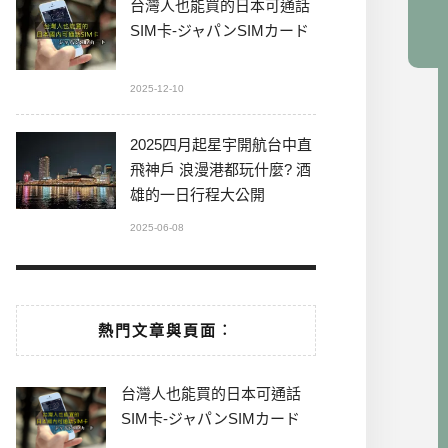
台灣人也能買的日本可通話
SIM卡-ジャパンSIMカード
2025-12-10
2025四月起星宇開航台中直
飛神戶 浪漫港都玩什麼? 酒
雄的一日行程大公開
2025-06-08
熱門文章與頁面︰
台灣人也能買的日本可通話
SIM卡-ジャパンSIMカード