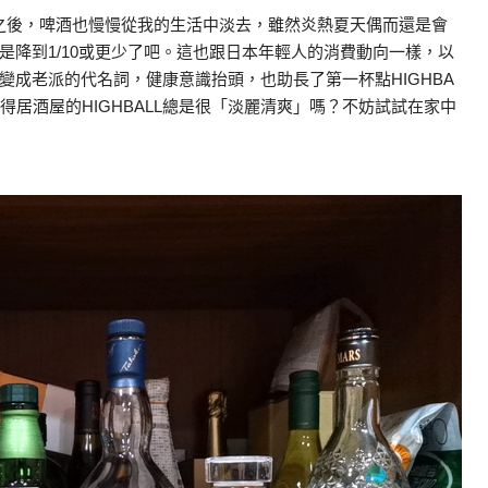
之後，啤酒也慢慢從我的生活中淡去，雖然炎熱夏天偶而還是會
是降到1/10或更少了吧。這也跟日本年輕人的消費動向一樣，以
變成老派的代名詞，健康意識抬頭，也助長了第一杯點HIGHBA
得居酒屋的HIGHBALL總是很「淡麗清爽」嗎？不妨試試在家中