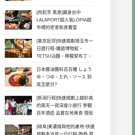
[肉割烹 黑泉]藏身台中
LALAPORT超人氣LOPIA超
市裡的密室和食饗宴
[東京近郊]快速規劃琦玉市一
日遊行程-鐵道博物館、
TETSU沾麵、檸檬堂布丁、
冰川神社、美食彙整
日本醬油醬料百百種 しょう
ゆ、つゆ、たれ、ソース 到
底怎麼分?
[新潟行程]快速規劃上越妙高
的兩天一夜深度小旅行 參觀
百年酒造 品嘗在地美食 現役
最老牌電影院
[岐阜]美濃燒與他的產地-快速
規劃多治見一日行程-陶藝 買