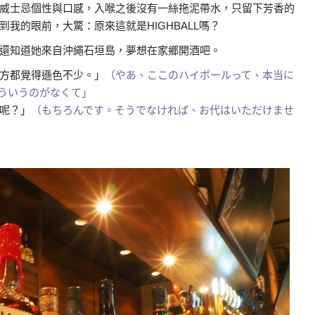
威士忌個性與口感，入喉之後沒有一絲拖泥帶水，只留下芳香的
我的眼前，大驚：原來這就是HIGHBALL嗎？
還知道她來自沖繩石垣島，夢想在家鄉開酒吧。
方都覺得遜色不少。」
（やあ、ここのハイボールって、本当に
ういうのがなくて」
呢？」
（もちろんです。そうでなければ、お代はいただけませ