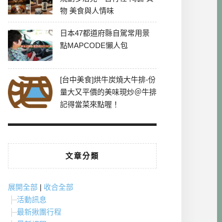
物 美食與人情味
日本47都道府縣自駕常用景
點MAPCODE懶人包
[台中美食]烘牛炭燒大牛排-份
量大又平價的美味現炒＠牛排
記得當菜來點喔！
文章分類
展開全部
|
收合全部
活動訊息
最新揪團行程