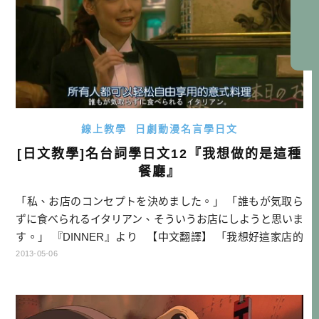
線上教學
日劇動漫名言學日文
[日文教學]名台詞學日文12『我想做的是這種
餐廳』
「私、お店のコンセプトを決めました。」 「誰もが気取ら
ずに食べられるイタリアン、そういうお店にしようと思いま
す。」 『DINNER』より 【中文翻譯】 「我想好這家店的
經營理念了。」 「不管任何人都可以放輕鬆用餐的義大利餐
2013-05-06
廳，我想做的是這種餐廳」 【困難單字】 コンセプト：概
念 気取る：裝模作樣、擺架子 イタリアン：義大利菜、義大
利餐廳 【文法說明】 （ […]…