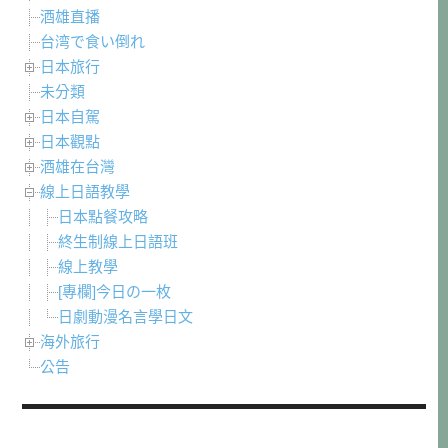
酒雄直播
台湾で食い倒れ
日本旅行
未分類
日本自駕
日本觀點
酒雄在台灣
線上日語教學
日本點餐攻略
終生制線上日語班
線上教學
[專欄]今日の一枚
日劇動漫名言學日文
海外旅行
公告