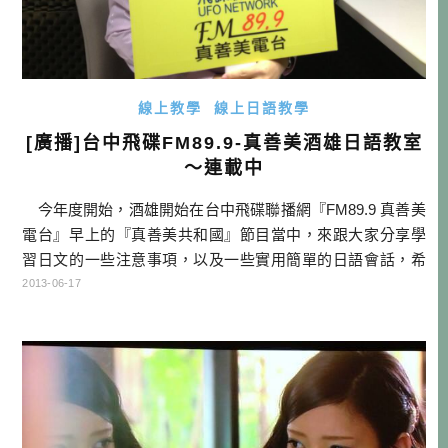
線上教學
線上日語教學
[廣播]台中飛碟FM89.9-真善美酒雄日語教室
～連載中
今年度開始，酒雄開始在台中飛碟聯播網『FM89.9 真善美
電台』早上的『真善美共和國』節目當中，來跟大家分享學
習日文的一些注意事項，以及一些實用簡單的日語會話，希
望對於大家學習日文可以有所幫助。如果你有興趣學習日
2013-06-17
文，但還沒有開始真的學習，也可以聽聽節目中給大家的觀
念，可以做一個參考喔！ 本篇會於每月節目播出之後更
新，不小心錯過節目的朋友，也可在網站收聽喔！未來也預
計會 […]…