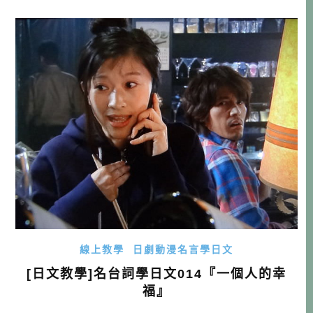
戻す：回到原來的樣子，回到原點 【文法說明】 1. […]…
線上教學
日劇動漫名言學日文
[日文教學]名台詞學日文014『一個人的幸
福』