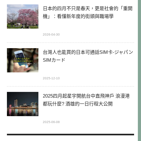
日本的四月不只是春天，更是社會的「重開
機」：看懂新年度的街頭與職場學
2026-04-30
台灣人也能買的日本可通話SIM卡-ジャパン
SIMカード
2025-12-10
2025四月起星宇開航台中直飛神戶 浪漫港
都玩什麼? 酒雄的一日行程大公開
2025-06-08