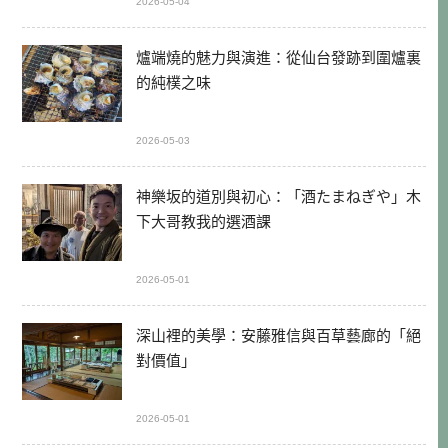
2026-05-04
爐端燒的魅力與演進：從仙台發跡到圍爐裏
的純樸之味
2026-05-03
神樂坂的道別與初心：「酒たまねぎや」木
下大哥教我的選酒課
2026-05-01
深山裡的美學：安藤雅信與百草藝廊的「絕
對價值」
2026-05-01