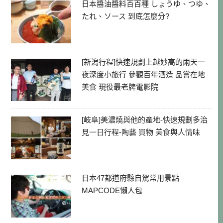
日本醬油醬料百百種 しょうゆ、つゆ、
たれ、ソース 到底怎麼分?
[新潟行程]快速規劃上越妙高的兩天一
夜深度小旅行 參觀百年酒造 品嘗在地
美食 現役最老牌電影院
[岐阜]美濃燒與他的產地-快速規劃多治
見一日行程-陶藝 買物 美食與人情味
日本47都道府縣自駕常用景點
MAPCODE懶人包