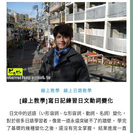
い。 （如果你要去的話，請你也問我一聲喔！） &nb […]…
線上教學
線上日語教學
[線上教學]寫日記練習日文動詞變化
日文中的述語（い形容詞、な形容詞、動詞、名詞）變化，
對於很多日語學習者，像是一道永遠突破不了的牆壁， 學完
了基礎的幾種變化之後，還沒有完全掌握。 結果進度一直