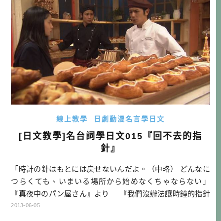
線上教學
日劇動漫名言學日文
[日文教學]名台詞學日文015『回不去的指
針』
「時計の針はもとには戻せないんだよ。（中略） どんなに
つらくても、いまいる場所から始めなくちゃならない」
『真夜中のパン屋さん』より 『我們沒辦法讓時鐘的指針
往回走的。（中略） 不管有多辛苦，都必須從現在的地方走
2013-06-05
下去才行。』 來自『深夜麵包店』 【困難單字】 もとに