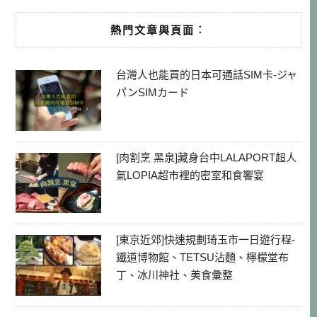
熱門文章與頁面︰
台灣人也能買的日本可通話SIM卡-ジャ
パンSIMカード
[肉割烹 黑泉]藏身台中LALAPORT超人
氣LOPIA超市裡的密室和食饗宴
[東京近郊]快速規劃琦玉市一日遊行程-
鐵道博物館、TETSU沾麵、檸檬堂布
丁、冰川神社、美食彙整