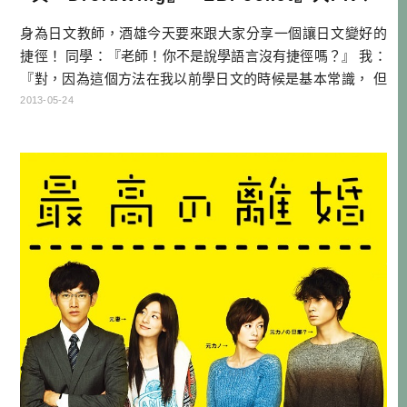
身為日文教師，酒雄今天要來跟大家分享一個讓日文變好的
捷徑！ 同學：『老師！你不是說學語言沒有捷徑嗎？』 我：
『對，因為這個方法在我以前學日文的時候是基本常識， 但
現在大家都不這麼做，所以有這麼做的人， 就會學的比較
2013-05-24
快，也比較好，那不就跟捷徑一樣意思嗎？』 同學：『老
師，趕快告訴我們吧！』 我：『這個我所謂的捷徑，其實
就是查字典。』 同學：『老師，還以為你要講什麼，我們
[…]…