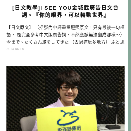
[日文教學]I SEE YOU金城武廣告日文台
詞。『你的眼界，可以轉動世界』
【日文原文】 （括號內中譯盡量遵照原文，只有最後一句標
語， 是完全參考中文版廣告詞，不然應該無法翻成那樣～）
今まで、たくさん旅をしてきた （去過這麼多地方） ふと思
うことがある。 （忽然有個想法） 本当に世界を、感じるこ
2013-06-18
とができたのか （自己是不是真正感受過這個世界呢？） 私
には 見える （我看見） 芸術 げいじゅつ 会話 かい
わ 意志 いし 信頼 しんらい そして、楽園 らくえ
ん […]…