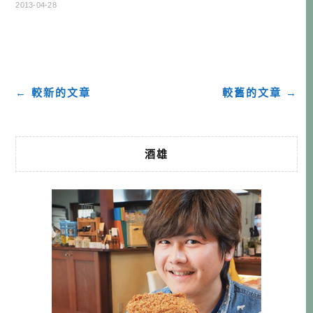
走，就在新的文型感受到很大的挫折，導致於無法繼續學下
2013-04-28
去。 又或者感覺自己不夠，不斷輪迴重複上舊的課程。 您是
這樣的學習者嗎？ 其實我想大家並不是真的學不會這些變
化，只是沒有機會使用。 以至於學了又 […]…
← 較新的文章
較舊的文章 →
酒雄