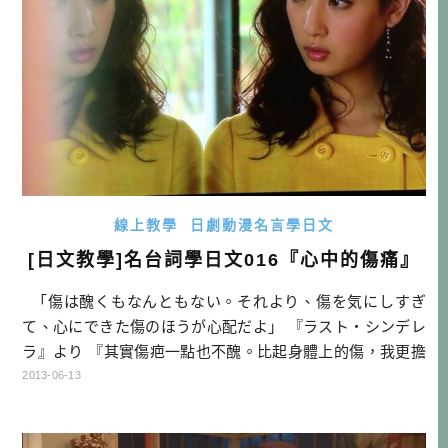
線上教學
日劇動漫名言學日文
[日文教學]名台詞學日文016『心中的傷痛』
「傷は醜くもなんともない。それより、傷を気にしすぎ
て、心にできた傷のほうが心配だよ」 『ラスト・シンデレ
ラ』より 『其實傷疤一點也不醜。比起身體上的傷，我更擔
心因為太過在意傷疤而心靈受傷的妳』 來自『最後的灰姑
2013-06-13
娘』 【困難單字】 気にする（慣用語）：在意、擔心 【文
法說明】 1.醜くもなんともない （い形容詞－い＋く […]…