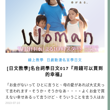
線上教學
日劇動漫名言學日文
[日文教學]名台詞學日文017『用錢可以買到
的幸福』
「お金がないって ひとに言うと、母の愛があれば大丈夫っ
て言われます。そうか。そうかなあ・・・。よくお金で買
えない幸せあるって言うけど、そういうことを言う人はお
金持ってて、わたしはとにかく まず お金で買える幸せが欲
2013-07-10
しい」 『Woman』より 「只要說沒錢，人家會回我，只要