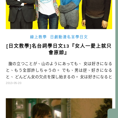
線上教學
日劇動漫名言學日文
[日文教學]名台詞學日文13『女人一愛上就只
會原諒』
腹の立つことが、山のようにあっても、 女は好きになる
と、もう全部許しちゃうの。 でも、男は逆、好きになる
と、 どんどん女の欠点を探し始まるの。 女は好きになると
許す、 男は好きになると許さなくなる。 『最高の離婚』よ
2013-05-20
り 【中文翻譯】 就算令人生氣的事情，有像山那麼多， 但
女人一旦愛上對方，就什麼都選擇原諒。 不過男人正好相
反，男人一旦愛上對方， 就會開始挑她的缺點。 […]…