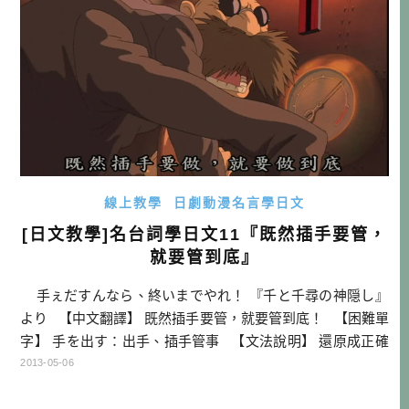
線上教學
日劇動漫名言學日文
[日文教學]名台詞學日文11『既然插手要管，
就要管到底』
手ぇだすんなら、終いまでやれ！ 『千と千尋の神隠し』
より 【中文翻譯】 既然插手要管，就要管到底！ 【困難單
字】 手を出す：出手、插手管事 【文法說明】 還原成正確
語法的句子如下： 手を出すのなら、終わりまでやれ。 ～な
2013-05-06
ら：如果要～的話 EX：行くなら、私にも声をかけてくださ