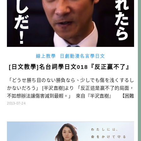
線上教學
日劇動漫名言學日文
[日文教學]名台詞學日文018『反正贏不了』
「どうせ勝ち目のない勝負なら、少しでも傷を浅くするし
かないだろう」 [半沢直樹]より 「反正這是贏不了的局面，
不如想辦法讓傷害減到最輕。」 來自『半沢直樹』 【困難
單字】 勝ち目がない：沒有贏面、贏不了、沒有勝算 【文
2013-07-24
法說明】 1.どうせ～なら：反正是～～～的話，還不如～
（通常使用這句型的情況，都有兩種選擇，但不管選哪個，
最後結果都會是一 […]…