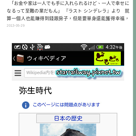
「お金や家は一人でも手に入れられるけど、一人で幸せに
なるって至難の業だもん」 『ラスト シンデレラ』より 就
算一個人也能賺得到錢跟房子，但是要單身還能獲得幸福，
就是超難的事情。 【困難單字】 手に入れる：獲得，現在
2013-05-29
網路上常常直譯成『入手』 至難の業：非常難的事情 【文
法說明】 1.お金や家は一人でも手に入れられるけど 一人で
も：就算一個人 […]…