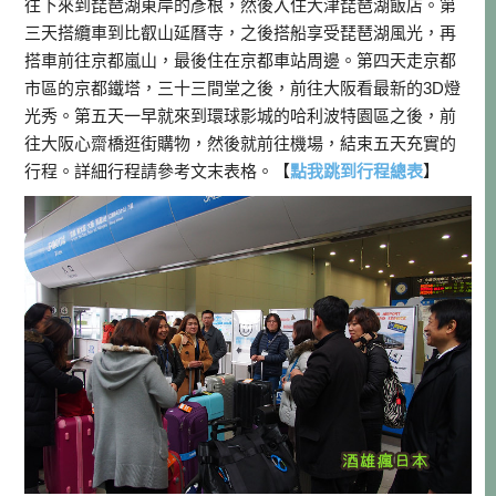
往下來到琵琶湖東岸的彥根，然後入住大津琵琶湖飯店。第
三天搭纜車到比叡山延曆寺，之後搭船享受琵琶湖風光，再
搭車前往京都嵐山，最後住在京都車站周邊。第四天走京都
市區的京都鐵塔，三十三間堂之後，前往大阪看最新的3D燈
光秀。第五天一早就來到環球影城的哈利波特園區之後，前
往大阪心齋橋逛街購物，然後就前往機場，結束五天充實的
行程。詳細行程請參考文末表格。【
點我跳到行程總表
】