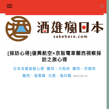
[採訪心得]復興航空×京阪電車關西視察採
訪之旅心得
日本自駕旅遊心得
關西・大阪府
關西・京都府
關西・滋賀縣
北陸・福井縣
2015-02-15