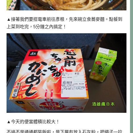
▲接著我們要搭電車前往彥根，先來碗立食蕎麥麵。點餐到
上菜到吃完，5分鐘之內搞定！
▲今天的便當體積比較大！
不過不是通通都裝飯啦，是下層有放入石灰粉，把繩子一拉