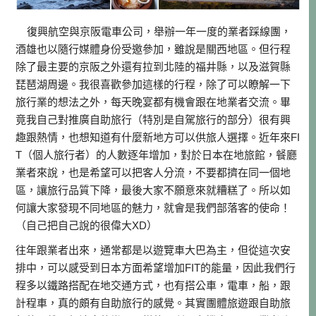
復興航空與京阪電車公司，舉辦一年一度的業者踩線團，
酒雄也以隨行媒體身份受邀參加，雖說是關西地區。但行程
除了最主要的京阪之外還有拉到北陸的福井縣，以及滋賀縣
琵琶湖周邊。我很喜歡參加這樣的行程，除了可以瞭解一下
旅行業的想法之外，每天晚宴都有機會跟在地業者交流。畢
竟我自己對推廣自助旅行（特別是自駕旅行的部分）很有興
趣跟熱情，也想知道有什麼新地方可以供旅人選擇。近年來FI
T（個人旅行者）的人數逐年增加，對於日本在地旅館，餐廳
業者來說，也是希望可以把客人分流，不要都擠在同一個地
區，讓旅行品質下降，最後大家不願意來就糟糕了。所以如
何讓大家發現不同地區的魅力，就會是我們部落客的使命！
（自己把自己說的很偉大XD）
往年跟業者出來，通常都是以遊覽車大巴為主，但從這次安
排中，可以感受到日本方面希望增加FIT的能量，因此我們行
程多以鐵路搭配在地交通方式，也有搭公車，電車，船，跟
計程車，真的頗有自助旅行的感覺。其實團體旅遊跟自助旅