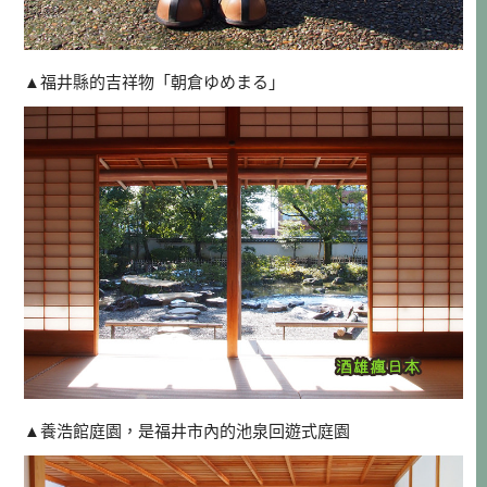
▲福井縣的吉祥物「
朝倉ゆめまる」
▲
養浩館庭園，是福井市內的池泉回遊式庭園