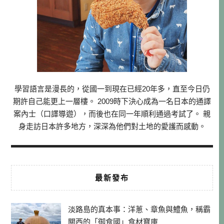
學習語言是漫長的，從國一到現在已經20年多，直至今日仍
期許自己能更上一層樓。 2009時下決心成為一名日本的通譯
案內士（口譯導遊），而後也在同一年順利通過考試了。 親
身走訪日本許多地方，深深為他們對土地的愛護而感動。
最新發布
淡路島的真本事：洋蔥、章魚與鱧魚，稱霸
關西的「御食國」食材寶庫