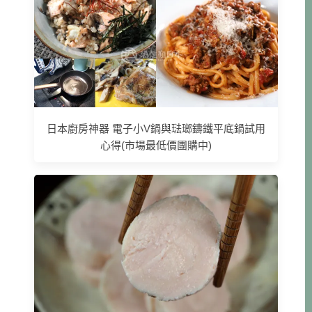
日本廚房神器 電子小V鍋與琺瑯鑄鐵平底鍋試用
心得(市場最低價團購中)