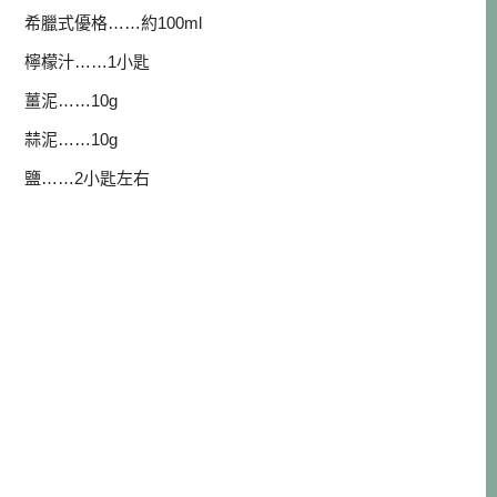
希臘式優格……約100ml
檸檬汁……1小匙
薑泥……10g
蒜泥……10g
鹽……2小匙左右