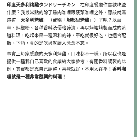
印度天多利烤雞タンドリーチキン
｜在印度餐廳你喜歡吃些
什麼？我最常點的除了雞肉咖哩跟菠菜咖哩之外，應該就屬
這道「
天多利烤雞
」（或稱「
坦都里烤雞
」）了吧？以薑
蒜、辣椒粉、各種香料及優格醃漬，再以烤箱烤製而成的這
道料理，吃起來是一種溫和的辣，單吃就很好吃，也適合配
飯、下酒，真的是吃過就讓人念念不忘。
事實上每家餐廳的天多利烤雞，口味都不一樣，所以我也是
提供一種我自己喜歡的食譜給大家參考，有關香料調製的比
例，其實都是靠自己調整，喜歡就好，不用太在乎！
香料咖
哩就是一種非常隨興的料理！