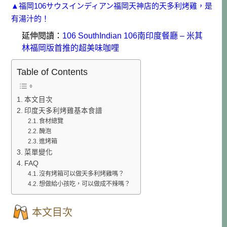
▲福岡106サウスインディアン福岡天神店的天多利烤雞，是
有湯汁的！
延伸閱讀：
106 SouthIndian 106南印度餐廳 – 米其
林福岡版首推的超美味咖哩
Table of Contents
本文目次
印度天多利烤雞基本食譜
食材總覽
醃泡
進烤箱
菜單變化
FAQ
沒有烤箱可以做天多利烤雞嗎？
想做給小孩吃，可以做成不辣嗎？
本文目次