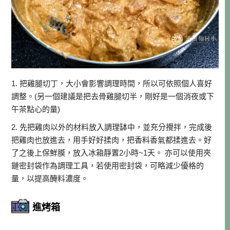
1. 把雞腿切丁，大小會影響調理時間，所以可依照個人喜好
調整。(另一個建議是把去骨雞腿切半，剛好是一個消夜或下
午茶點心的量)
2. 先把雞肉以外的材料放入調理缽中，並充分攪拌，完成後
把雞肉也放進去，用手好好揉肉，把香料香氣都揉進去。好
了之後上保鮮膜，放入冰箱靜置2小時~1天。 亦可以使用夾
鏈密封袋作為調理工具，若使用密封袋，可略減少優格的
量，以提高醃料濃度。
進烤箱