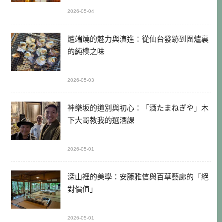
2026-05-04
爐端燒的魅力與演進：從仙台發跡到圍爐裏
的純樸之味
2026-05-03
神樂坂的道別與初心：「酒たまねぎや」木
下大哥教我的選酒課
2026-05-01
深山裡的美學：安藤雅信與百草藝廊的「絕
對價值」
2026-05-01