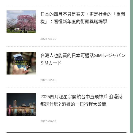
日本的四月不只是春天，更是社會的「重開
機」：看懂新年度的街頭與職場學
2026-04-30
台灣人也能買的日本可通話SIM卡-ジャパン
SIMカード
2025-12-10
2025四月起星宇開航台中直飛神戶 浪漫港
都玩什麼? 酒雄的一日行程大公開
2025-06-08