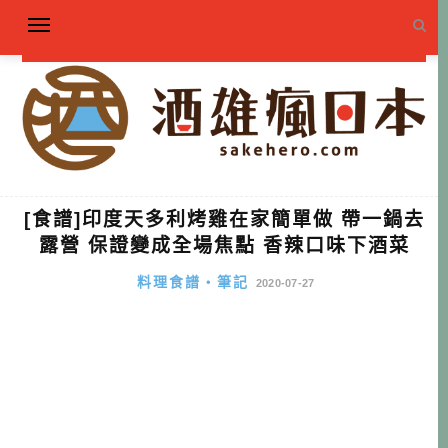
[食譜]印度天多利烤雞在家簡單做 帶一鍋去
露營 保證變成全場焦點 香辣口味下酒菜
料理食譜・筆記
2020-07-27