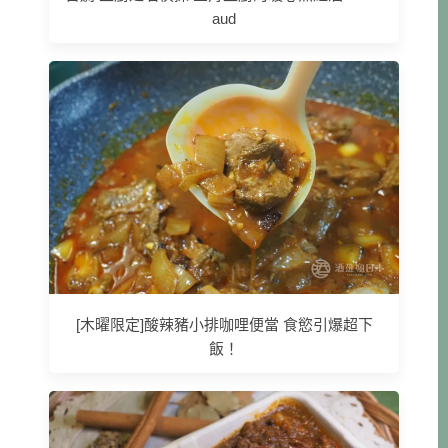
aud
[木曜限定]酸辣豬小排咖哩便當 食慾引爆超下
飯！