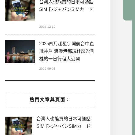
台灣人也能買的日本可通話
SIM卡-ジャパンSIMカード
2025-12-10
2025四月起星宇開航台中直
飛神戶 浪漫港都玩什麼? 酒
雄的一日行程大公開
2025-06-08
熱門文章與頁面︰
台灣人也能買的日本可通話
SIM卡-ジャパンSIMカード