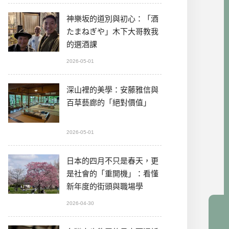
神樂坂的道別與初心：「酒
たまねぎや」木下大哥教我
的選酒課
2026-05-01
深山裡的美學：安藤雅信與
百草藝廊的「絕對價值」
2026-05-01
日本的四月不只是春天，更
是社會的「重開機」：看懂
新年度的街頭與職場學
2026-04-30