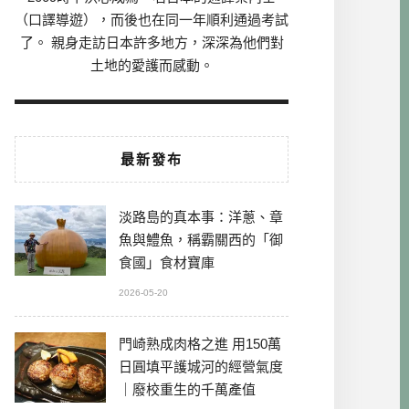
（口譯導遊），而後也在同一年順利通過考試
了。 親身走訪日本許多地方，深深為他們對
土地的愛護而感動。
最新發布
淡路島的真本事：洋蔥、章
魚與鱧魚，稱霸關西的「御
食國」食材寶庫
2026-05-20
門崎熟成肉格之進 用150萬
日圓填平護城河的經營氣度
｜廢校重生的千萬產值