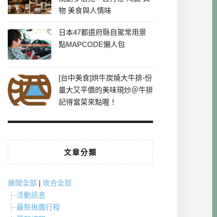
物 美食與人情味
日本47都道府縣自駕常用景
點MAPCODE懶人包
[台中美食]烘牛炭燒大牛排-份
量大又平價的美味現炒＠牛排
記得當菜來點喔！
文章分類
展開全部
|
收合全部
活動訊息
最新揪團行程