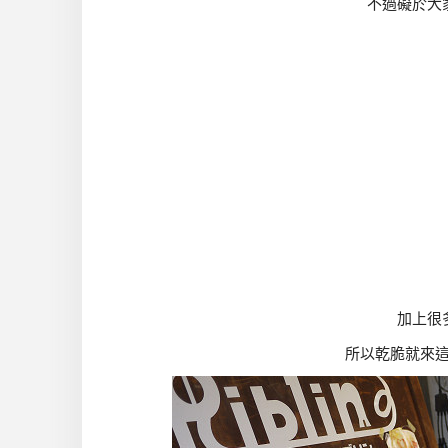
不過礙於大
加上很
所以乾脆就來