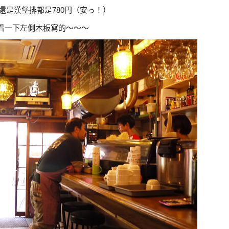
還是漢堡排都是780円（安っ！）
看一下左側木板寫的～～～