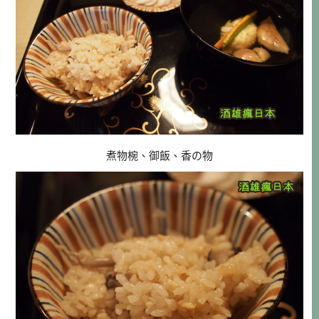
煮物椀、御飯、香の物