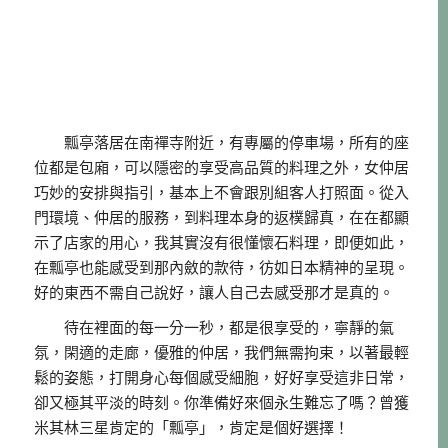
瓢亭落居在南禪寺附近，有專屬的停車場，所有的座
位都是包廂，可以隱密的享受高品質的料理之外，女仲居
巧妙的安排與指引，基本上不會跟別組客人打照面。從入
門環境、仲居的服務，到料理本身的返樸歸真，在在都顯
示了店家的用心，我其實沒有很懂懷石料理，即便如此，
在瓢亭也能感受到那內斂的款待，彷如日本精神的呈現。
好的東西不需自己說好，讓人自己去感受那才是真的。
待在裡面的每一分一秒，都是很享受的，寧靜的氣
氛，閑適的走廊，優雅的仲居，我們無需拘束，以著最輕
鬆的姿態，打開身心每個感受細胞，好好享受這非日常，
卻又極其平淡的時刻。你準備好來個永生難忘了嗎？曾獲
米其林三星肯定的「瓢亭」，肯定是個好選擇！