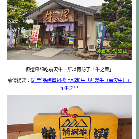
但還是想吃前沢牛，所以再訪了「牛之里」
前情提要：
[岩手]品嚐奧州極上A5和牛「前澤牛（前沢牛）」
in 牛之里