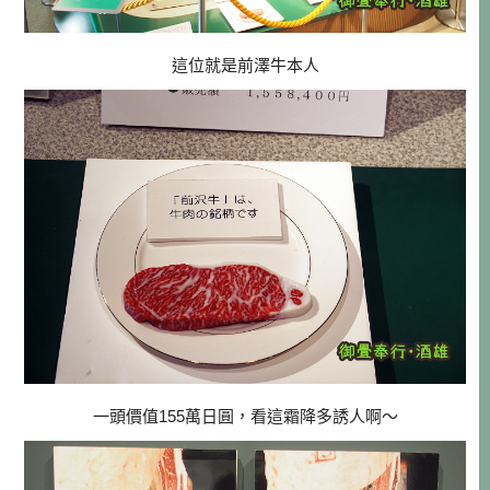
這位就是前澤牛本人
一頭價值155萬日圓，看這霜降多誘人啊～