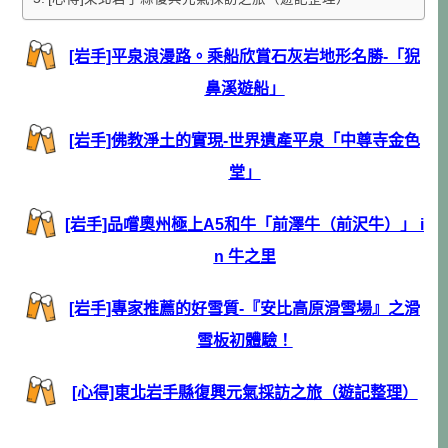
[岩手]平泉浪漫路。乘船欣賞石灰岩地形名勝-「猊
鼻溪遊船」
[岩手]佛教淨土的實現-世界遺產平泉「中尊寺金色
堂」
[岩手]品嚐奧州極上A5和牛「前澤牛（前沢牛）」 i
n 牛之里
[岩手]專家推薦的好雪質-『安比高原滑雪場』之滑
雪板初體驗！
[心得]東北岩手縣復興元氣採訪之旅（遊記整理）