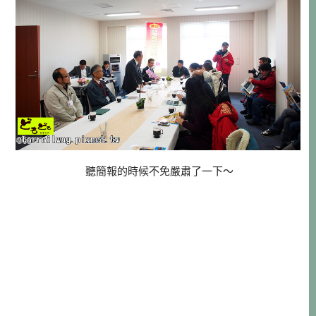
聽簡報的時候不免嚴肅了一下～