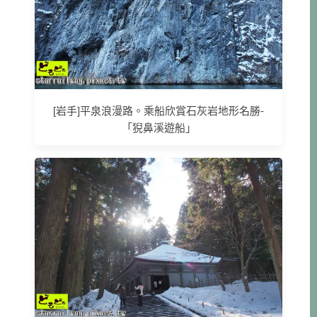
[岩手]平泉浪漫路。乘船欣賞石灰岩地形名勝-
「猊鼻溪遊船」