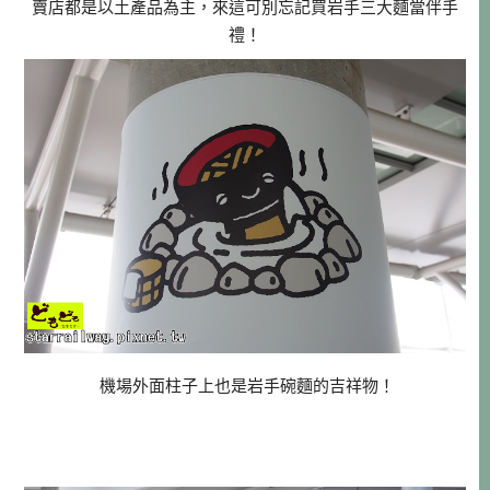
賣店都是以土產品為主，來這可別忘記買岩手三大麵當伴手
禮！
機場外面柱子上也是岩手碗麵的吉祥物！