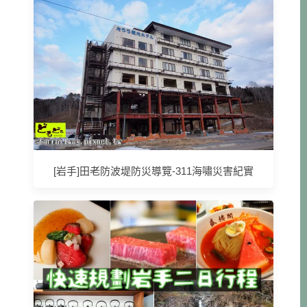
[岩手]田老防波堤防災導覽-311海嘯災害紀實