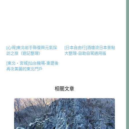
[心得]東北岩手縣復興元氣採
[日本自由行]酒雄流日本景點
訪之旅（遊記整理）
大整理-自助自駕通用版
[東北・宮城]仙台機場-重建後
再次美麗的東北門戶
相關文章