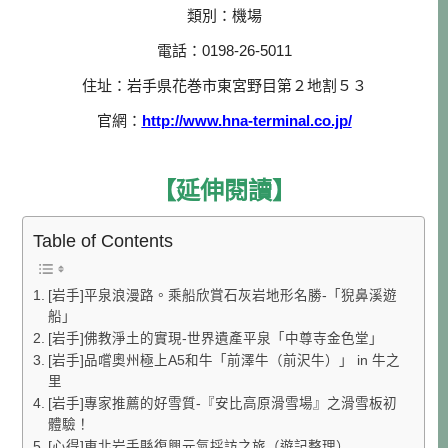
類別：機場
電話：0198-26-5011
住址：岩手県花巻市東宮野目第２地割５３
官網：
http://www.hna-terminal.co.jp/
【延伸閱讀】
Table of Contents
[岩手]平泉浪漫路。乘船欣賞石灰岩地形名勝-「猊鼻溪遊
船」
[岩手]佛教淨土的實現-世界遺產平泉「中尊寺金色堂」
[岩手]品嚐奧州極上A5和牛「前澤牛（前沢牛）」 in 牛之
里
[岩手]專家推薦的好雪質-『安比高原滑雪場』之滑雪板初
體驗！
[心得]東北岩手縣復興元氣採訪之旅（遊記整理）