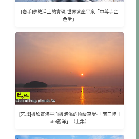
[岩手]佛教淨土的實現-世界遺產平泉「中尊寺金
色堂」
[宮城]邊欣賞海平面邊泡湯的頂級享受-「南三陸H
otel觀洋」（上集）