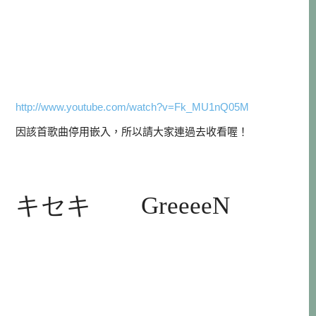
http://www.youtube.com/watch?v=Fk_MU1nQ05M
因該首歌曲停用嵌入，所以請大家連過去收看喔！
キセキ
GreeeeN