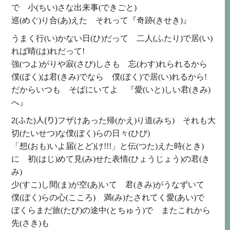
で
小(ちい)
さな
出来事(できごと)
巡(めぐ)
り
合(あ)
えた それって『
奇跡(きせき)
』
うまく
行(い)
かない
日(ひ)
だって
二人
(ふたり)
で
居(い)
れば
晴(は)
れだって
!
強(つよ)
がりや
寂(さび)
しさも
忘(わす)
れられるから
僕(ぼく)
は
君(きみ)
でなら
僕(ぼく)
で
居(い)
れるから
!
だからいつも そばにいてよ 『
愛(いと)
しい
君(きみ)
へ』
2(ふた)
人(り)
フザけあった
帰(かえ)
り
道(みち)
それも
大
切(たいせつ)
な
僕(ぼく)
らの
日々(ひび)
「
想(おも)
いよ
届(とど)
け
!!!
」と
伝(つた)
えた
時(とき)
に
初(はじ)
めて
見(み)
せた
表情(ひょうじょう)
の
君(き
み)
少(すこ)
し
間(ま)
が
空(あ)
いて
君(きみ)
がうなずいて
僕(ぼく)
らの
心(こころ)
満(み)
たされてく
愛(あい)
で
ぼくらまだ
旅(たび)
の
途中(とちゅう)
で またこれから
先(さき)
も