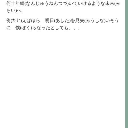
何十年続(なんじゅうねんつづ)
いていけるような
未来(み
らい)
へ
例(たと)
えばほら
明日(あした)
を
見失(みうしな)
いそう
に
僕(ぼく)
らなったとしても、、、