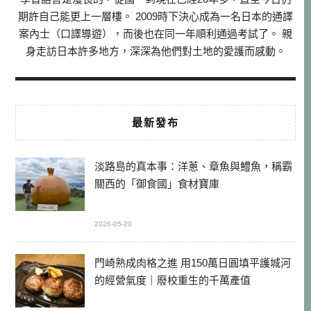
期許自己能更上一層樓。 2009時下決心成為一名日本的通譯
案內士（口譯導遊），而後也在同一年順利通過考試了。 親
身走訪日本許多地方，深深為他們對土地的愛護而感動。
最新發布
淡路島的真本事：洋蔥、章魚與鱧魚，稱霸
關西的「御食國」食材寶庫
2026-05-20
門崎熟成肉格之進 用150萬日圓填平護城河
的經營氣度｜廢校重生的千萬產值