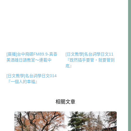
[廣播]台中飛碟FM89.9-真善
[日文教學]名台詞學日文11
美酒雄日語教室～連載中
『既然插手要管，就要管到
底』
[日文教學]名台詞學日文014
『一個人的幸福』
相關文章