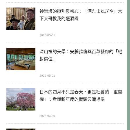
神樂坂的道別與初心：「酒たまねぎや」木
下大哥教我的選酒課
2026-05-01
深山裡的美學：安藤雅信與百草藝廊的「絕
對價值」
2026-05-01
日本的四月不只是春天，更是社會的「重開
機」：看懂新年度的街頭與職場學
2026-04-30