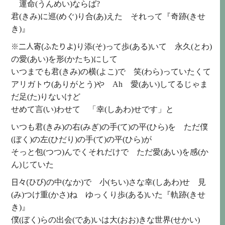
運命(うんめい)
ならば
?
君(きみ)
に
巡(めぐ)
り
合(あ)
えた それって『
奇跡(きせ
き)
』
※二人寄(ふたりよ)
り
添(そ)
って
歩(ある)
いて
永久(とわ)
の
愛(あい)
を
形(かたち)
にして
いつまでも
君(きみ)
の
横(よこ)
で
笑(わら)
っていたくて
アリガトウ(ありがとう)
や
Ah
愛(あい)
してるじゃま
だ
足(た)
りないけど
せめて
言(い)
わせて 「
幸(しあわ)
せです」と
いつも
君(きみ)
の
右(みぎ)
の
手(て)
の
平(ひら)
を ただ
僕
(ぼく)
の
左(ひだり)
の
手(て)
の
平(ひら)
が
そっと
包(つつ)
んでくそれだけで ただ
愛(あい)
を
感(か
ん)
じていた
日々(ひび)
の
中(なか)
で
小(ちい)
さな
幸(しあわ)
せ
見
(み)
つけ
重(かさ)
ね ゆっくり
歩(ある)
いた『
軌跡(きせ
き)
』
僕(ぼく)
らの
出会(であ)
いは
大(おお)
きな
世界(せかい)