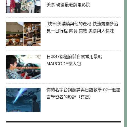
美食 現役最老牌電影院
[岐阜]美濃燒與他的產地-快速規劃多治
見一日行程-陶藝 買物 美食與人情味
日本47都道府縣自駕常用景點
MAPCODE懶人包
你的名字台詞翻譯與日語教學-02一個語
言學習者的影評（有雷）