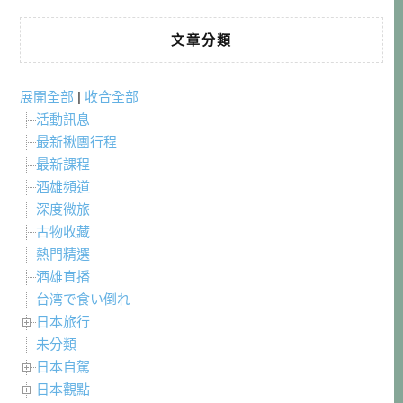
文章分類
展開全部
|
收合全部
活動訊息
最新揪團行程
最新課程
酒雄頻道
深度微旅
古物收藏
熱門精選
酒雄直播
台湾で食い倒れ
日本旅行
未分類
日本自駕
日本觀點