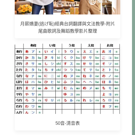
月薪嬌妻(逃げ恥)經典台詞翻譯與文法教學-附片
尾曲歌詞及舞蹈教學影片整理
50音-清音表