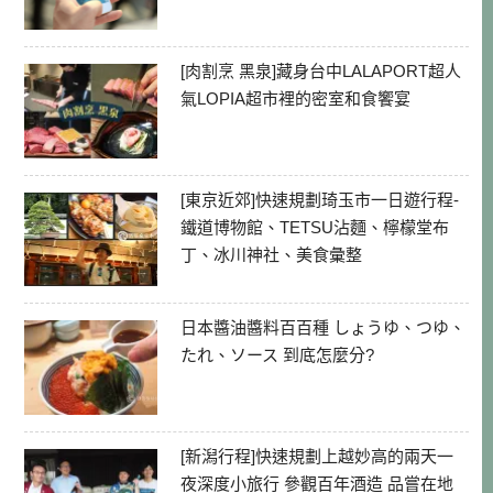
[肉割烹 黑泉]藏身台中LALAPORT超人
氣LOPIA超市裡的密室和食饗宴
[東京近郊]快速規劃琦玉市一日遊行程-
鐵道博物館、TETSU沾麵、檸檬堂布
丁、冰川神社、美食彙整
日本醬油醬料百百種 しょうゆ、つゆ、
たれ、ソース 到底怎麼分?
[新潟行程]快速規劃上越妙高的兩天一
夜深度小旅行 參觀百年酒造 品嘗在地