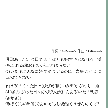
作詞：
GReeeeN
作曲：
GReeeeN
明日(あした)
、
今日(きょう)
よりも
好(す)
きになれる
溢
(あふ)
れる
想(おも)
いが
止(と)
まらない
今(いま)
もこんなに
好(す)
きでいるのに
言葉(ことば)
に
出来(でき)
ない
君(きみ)
のくれた
日々(ひび)
が
積(つ)
み
重(かさ)
なり
過
(す)
ぎ
去(さ)
った
日々(ひび)
2人歩(にんある)
いた『
軌跡
(きせき)
』
僕(ぼく)
らの
出逢(であ)
いがもし
偶然(ぐうぜん)
ならば
?