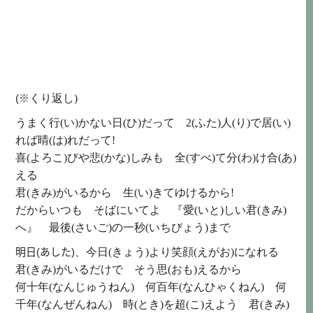
(※
くり返し
)
うまく
行(い)
かない
日(ひ)
だって
2(ふた)
人(り)
で
居(い)
れば
晴(は)
れだって
!
喜(よろこ)
びや
悲(かな)
しみも
全(すべ)
て
分(わ)
け
合(あ)
える
君(きみ)
がいるから
生(い)
きてゆけるから
!
だからいつも そばにいてよ 『
愛(いと)
しい
君(きみ)
へ』
最後(さいご)
の
一秒(いちびょう)
まで
明日(あした)
、
今日(きょう)
より
笑顔(えがお)
になれる
君(きみ)
がいるだけで そう
思(おも)
えるから
何十年(なんじゅうねん)
何百年(なんひゃくねん)
何
千年(なんぜんねん)
時(とき)
を
超(こ)
えよう
君(きみ)