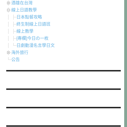
酒雄在台灣
線上日語教學
日本點餐攻略
終生制線上日語班
線上教學
[專欄]今日の一枚
日劇動漫名言學日文
海外旅行
公告