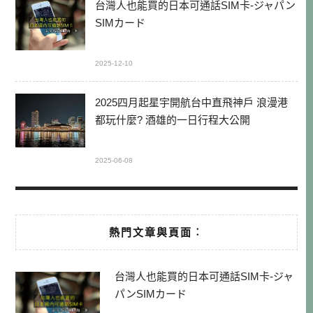
台灣人也能買的日本可通話SIM卡-ジャパン
SIMカード
2025-12-10
2025四月起星宇開航台中直飛神戶 浪漫港
都玩什麼? 酒雄的一日行程大公開
2025-06-08
熱門文章與頁面︰
台灣人也能買的日本可通話SIM卡-ジャ
パンSIMカード