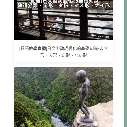
[日語教學直播]日文中動詞變化的基礎知識-ます
形、て形、た形、ない形