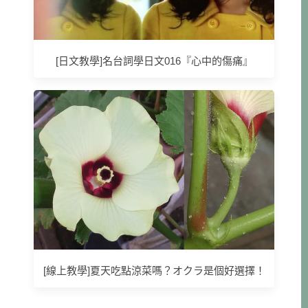
[日文教學]名台詞學日文016『心中的傷痛』
[線上教學]夏天吃點涼菜嗎？オクラ是個好選擇！