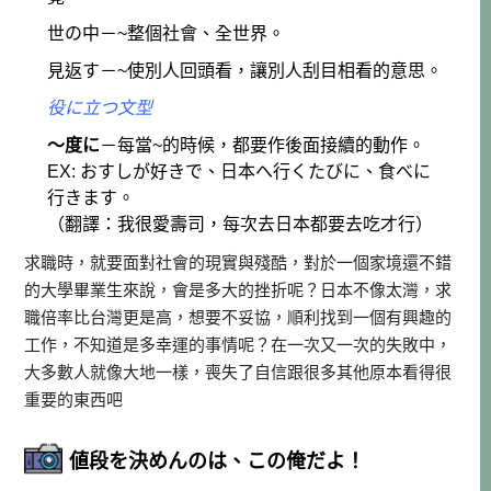
世の中－~整個社會、全世界。
見返す－~使別人回頭看，讓別人刮目相看的意思。
役に立つ文型
～度に
－每當~的時候，都要作後面接續的動作。
EX: おすしが好きで、日本へ行くたびに、食べに
行きます。
（翻譯：我很愛壽司，每次去日本都要去吃才行）
求職時，就要面對社會的現實與殘酷，對於一個家境還不錯
的大學畢業生來說，會是多大的挫折呢？日本不像太灣，求
職倍率比台灣更是高，想要不妥協，順利找到一個有興趣的
工作，不知道是多幸運的事情呢？在一次又一次的失敗中，
大多數人就像大地一樣，喪失了自信跟很多其他原本看得很
重要的東西吧
値段を決めんのは、この俺だよ！