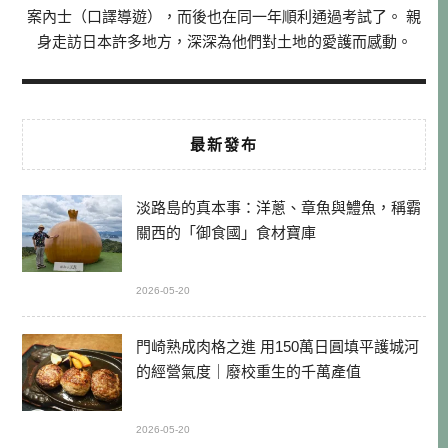
案內士（口譯導遊），而後也在同一年順利通過考試了。 親
身走訪日本許多地方，深深為他們對土地的愛護而感動。
最新發布
淡路島的真本事：洋蔥、章魚與鱧魚，稱霸
關西的「御食國」食材寶庫
2026-05-20
門崎熟成肉格之進 用150萬日圓填平護城河
的經營氣度｜廢校重生的千萬產值
2026-05-20