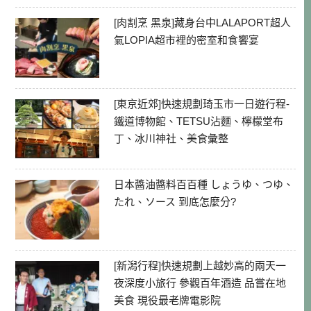
[肉割烹 黑泉]藏身台中LALAPORT超人
氣LOPIA超市裡的密室和食饗宴
[東京近郊]快速規劃琦玉市一日遊行程-
鐵道博物館、TETSU沾麵、檸檬堂布
丁、冰川神社、美食彙整
日本醬油醬料百百種 しょうゆ、つゆ、
たれ、ソース 到底怎麼分?
[新潟行程]快速規劃上越妙高的兩天一
夜深度小旅行 參觀百年酒造 品嘗在地
美食 現役最老牌電影院