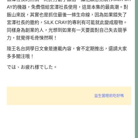
AY的機器，免費借給宮澤社長使用，這是本集的最高潮。對
飯山來說，其實也是抓住最後一條生命線，因為如果錯失了
宮澤社長的邀約，SILK CRAY的專利有可能就此變成廢物。
同樣身為創業的人，光想到如果有一天要面對自己失去競爭
力，就覺得毛骨悚然啊！
陸王名台詞學日文會是連載內容，會不定期推出，還請大家
多多關注哦！
では、お疲れ様でした。
益生菌睡前吃好嗎