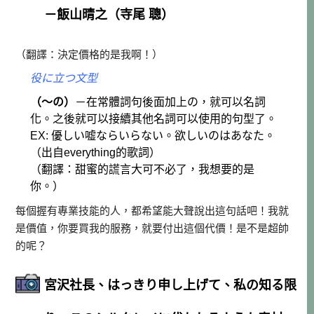
－飯山晴之（寺尾 聰）
（翻譯：決定價格的是我啊！）
役に立つ文型
（～の）
－在常體詞句後面加上の，就可以名詞
化。之後就可以接續其他名詞可以使用的句型了。
EX: 優しい嘘ならいらない。欲しいのはあなた。
（出自everything的歌詞）
（翻譯：甜蜜的謊言大可不必了，我想要的是
你。）
每個握有專業技能的人，都希望能大聲說出這句話吧！我就
是價值，你要買我的服務，就要付出這個代價！是不是超帥
的呢？
宮沢社長、はっきり申し上げて、私の知る限