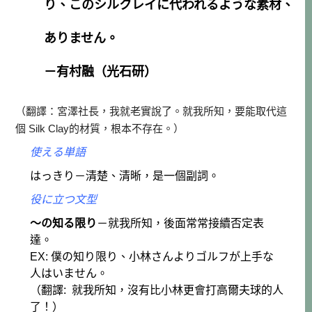
り、このシルクレイに代われるような素材、
ありません。
－有村融（光石研）
（翻譯：宮澤社長，我就老實說了。就我所知，要能取代這
個 Silk Clay的材質，根本不存在。）
使える単語
はっきり－清楚、清晰，是一個副詞。
役に立つ文型
～の知る限り
－就我所知，後面常常接續否定表
達。
EX: 僕の知り限り、小林さんよりゴルフが上手な
人はいません。
（翻譯: 就我所知，沒有比小林更會打高爾夫球的人
了！）