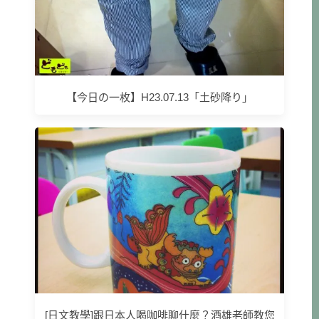
【今日の一枚】H23.07.13「土砂降り」
[日文教學]跟日本人喝咖啡聊什麼？酒雄老師教您