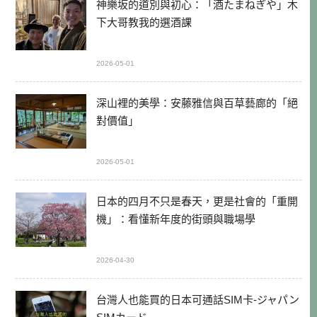
神樂坂的道別與初心：「酒たまねぎや」木
下大哥教我的選酒課
2026-05-01
深山裡的美學：安藤雅信與百草藝廊的「絕
對價值」
2026-05-01
日本的四月不只是春天，更是社會的「重開
機」：看懂新年度的街頭與職場學
2026-04-30
台灣人也能買的日本可通話SIM卡-ジャパン