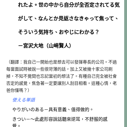
れたよ。世の中から自分が全否定されてる気
がして、なんとか見返さなきゃって焦って、
そういう気持ち、おやじにわかる？
－宮沢大地（山﨑賢人）
（翻譯：我自己一開始也是想去可以發揮專長的公司。不過
每當面試時被說一些很苛薄的話，加上又被幾十家公司刷
掉，不知不覺間也忘記當初的想法了。有種自己完全被社會
否定的感覺，焦急著一定要讓別人刮目相看。這種心情，老
爸你懂嗎？）
使える単語
やりがいのある－具有意義、值得做的。
きつい－～此處形容說話聽來逆耳，不舒服的感
覺。