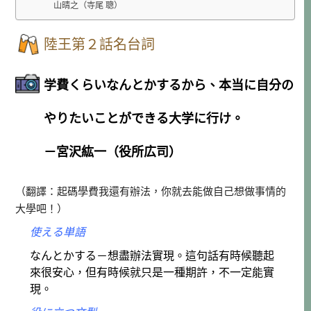
山晴之（寺尾 聰）
陸王第２話名台詞
学費くらいなんとかするから、本当に自分の
やりたいことができる大学に行け。
－宮沢紘一（役所広司）
（翻譯：起碼學費我還有辦法，你就去能做自己想做事情的
大學吧！）
使える単語
なんとかする－想盡辦法實現。這句話有時候聽起
來很安心，但有時候就只是一種期許，不一定能實
現。