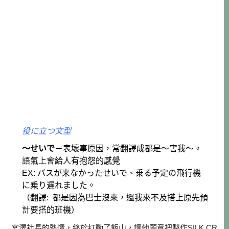
役に立つ文型
～せいで
－表壞事原因，常翻譯成都是～害我～。
語氣上會給人有抱怨的感覺
EX: バスが来なかったせいで、乗る予定の飛行機
に乗り遅れました。
（翻譯: 都是因為巴士沒來，還我來不及搭上原先預
計要搭的班機）
宮澤社長的熱情，終於打動了飯山，讓他願意把製作SILK CR