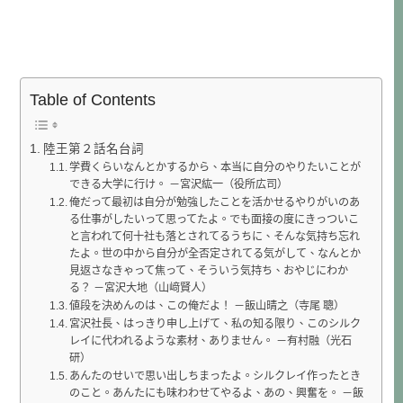
Table of Contents
陸王第２話名台詞
学費くらいなんとかするから、本当に自分のやりたいことが
できる大学に行け。 －宮沢紘一（役所広司）
俺だって最初は自分が勉強したことを活かせるやりがいのあ
る仕事がしたいって思ってたよ。でも面接の度にきっついこ
と言われて何十社も落とされてるうちに、そんな気持ち忘れ
たよ。世の中から自分が全否定されてる気がして、なんとか
見返さなきゃって焦って、そういう気持ち、おやじにわか
る？ －宮沢大地（山﨑賢人）
値段を決めんのは、この俺だよ！ －飯山晴之（寺尾 聰）
宮沢社長、はっきり申し上げて、私の知る限り、このシルク
レイに代われるような素材、ありません。 －有村融（光石
研）
あんたのせいで思い出しちまったよ。シルクレイ作ったとき
のこと。あんたにも味わわせてやるよ、あの、興奮を。 －飯