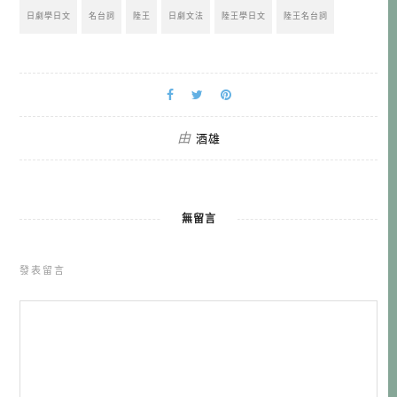
日劇學日文
名台詞
陸王
日劇文法
陸王學日文
陸王名台詞
由
酒雄
無留言
發表留言