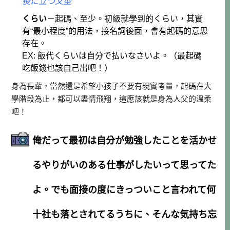
役に立つ文型
くらい
－起碼、至少。初級就學到的くらい，其實
有“最小程度”的用法，接名詞後面，會有起碼的意思
存在。
EX: 飯代くらいは自分で払いなさいよ。（最起碼
吃飯錢也該自己出吧！）
身為長輩，當然還是希望小孩子不要有現實考量，起碼在大
學階段為止，都可以盡情飛翔，這應該就是身為人父的溫柔
吧！
俺だって最初は自分が勉強したことを活かせ
るやりがいのある仕事がしたいって思ってた
よ。でも面接の度にきっついこと言われて何
十社も落とされてるうちに、そんな気持ち忘