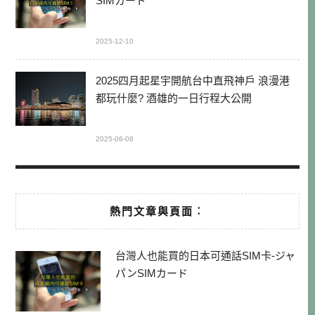
SIMカード
2025-12-10
2025四月起星宇開航台中直飛神戶 浪漫港
都玩什麼? 酒雄的一日行程大公開
2025-06-08
熱門文章與頁面︰
台灣人也能買的日本可通話SIM卡-ジャ
パンSIMカード