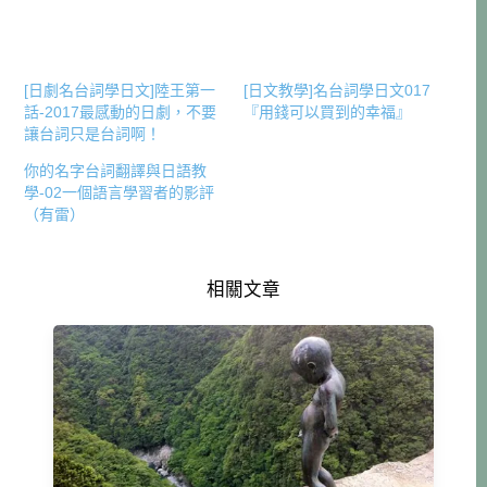
[日劇名台詞學日文]陸王第一
[日文教學]名台詞學日文017
話-2017最感動的日劇，不要
『用錢可以買到的幸福』
讓台詞只是台詞啊！
你的名字台詞翻譯與日語教
學-02一個語言學習者的影評
（有雷）
相關文章