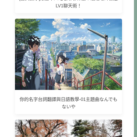
LV1聊天術！
你的名字台詞翻譯與日語教學-01主題曲なんでも
ないや