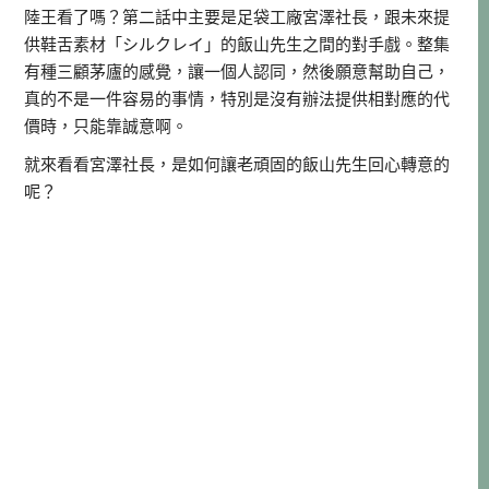
陸王看了嗎？第二話中主要是足袋工廠宮澤社長，跟未來提
供鞋舌素材「シルクレイ」的飯山先生之間的對手戲。整集
有種三顧茅廬的感覺，讓一個人認同，然後願意幫助自己，
真的不是一件容易的事情，特別是沒有辦法提供相對應的代
價時，只能靠誠意啊。
就來看看宮澤社長，是如何讓老頑固的飯山先生回心轉意的
呢？