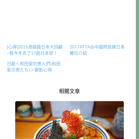
[心得]2015酒雄瘋日本大回顧
2017ATTA台中國際旅展日本
–我今年去了17趟日本耶！
攤位介紹
日劇＜和田家的男人們(和田
家の男たち)＞觀影心得
相關文章