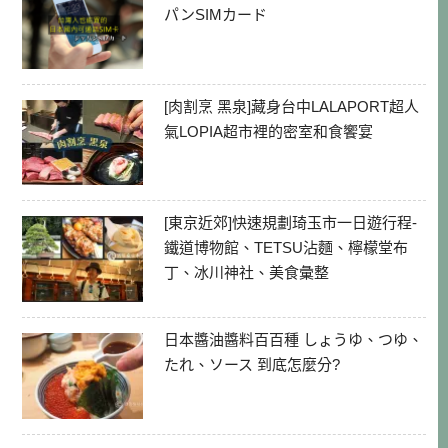
パンSIMカード
[肉割烹 黑泉]藏身台中LALAPORT超人
氣LOPIA超市裡的密室和食饗宴
[東京近郊]快速規劃琦玉市一日遊行程-
鐵道博物館、TETSU沾麵、檸檬堂布
丁、冰川神社、美食彙整
日本醬油醬料百百種 しょうゆ、つゆ、
たれ、ソース 到底怎麼分?