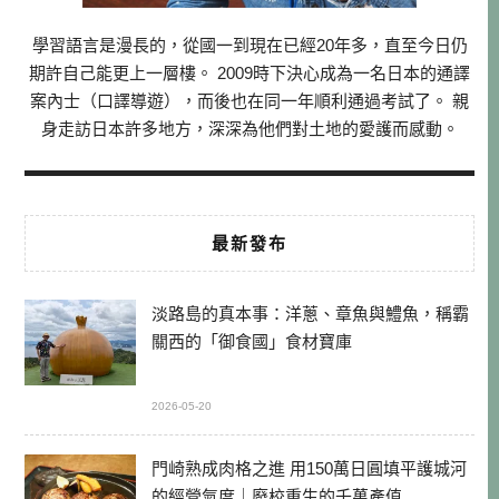
學習語言是漫長的，從國一到現在已經20年多，直至今日仍
期許自己能更上一層樓。 2009時下決心成為一名日本的通譯
案內士（口譯導遊），而後也在同一年順利通過考試了。 親
身走訪日本許多地方，深深為他們對土地的愛護而感動。
最新發布
淡路島的真本事：洋蔥、章魚與鱧魚，稱霸
關西的「御食國」食材寶庫
2026-05-20
門崎熟成肉格之進 用150萬日圓填平護城河
的經營氣度｜廢校重生的千萬產值