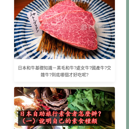
日本和牛基礎知識－黑毛和牛?處女牛?國產牛?交
雜牛?到底哪個才好吃呢?