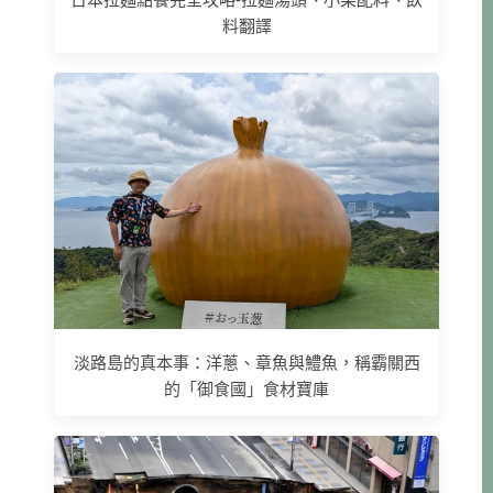
料翻譯
淡路島的真本事：洋蔥、章魚與鱧魚，稱霸關西
的「御食國」食材寶庫