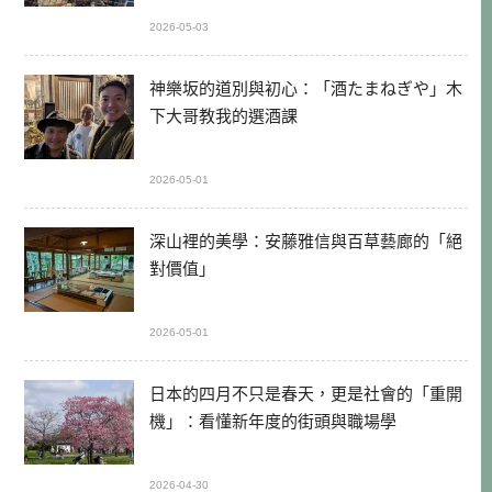
2026-05-03
神樂坂的道別與初心：「酒たまねぎや」木
下大哥教我的選酒課
2026-05-01
深山裡的美學：安藤雅信與百草藝廊的「絕
對價值」
2026-05-01
日本的四月不只是春天，更是社會的「重開
機」：看懂新年度的街頭與職場學
2026-04-30