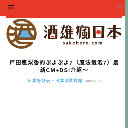
戸田惠梨香的ぷよぷよ7（魔法氣泡7）最
新CM+DSi介紹～
日本好好玩・日本消費資訊
2009-06-27