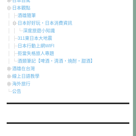
日本自駕
日本觀點
酒雄隨筆
日本好好玩・日本消費資訊
深度旅遊小知識
311東日本大地震
日本行動上網WIFI
拒當失格旅人專題
酒類筆記【啤酒・清酒・焼酎・甜酒】
酒雄在台灣
線上日語教學
海外旅行
公告