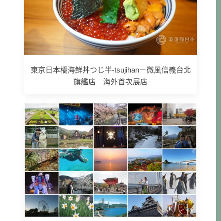
東京日本橋海鮮丼つじ半-tsujihan－微風信義台北
旗艦店 海外首次展店