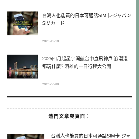
台灣人也能買的日本可通話SIM卡-ジャパン
SIMカード
2025-12-10
2025四月起星宇開航台中直飛神戶 浪漫港
都玩什麼? 酒雄的一日行程大公開
2025-06-08
熱門文章與頁面︰
台灣人也能買的日本可通話SIM卡-ジャ