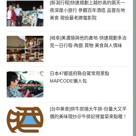
[新潟行程]快速規劃上越妙高的兩天一
夜深度小旅行 參觀百年酒造 品嘗在地
美食 現役最老牌電影院
[岐阜]美濃燒與他的產地-快速規劃多治
見一日行程-陶藝 買物 美食與人情味
日本47都道府縣自駕常用景點
MAPCODE懶人包
[台中美食]烘牛炭燒大牛排-份量大又平
價的美味現炒＠牛排記得當菜來點喔！