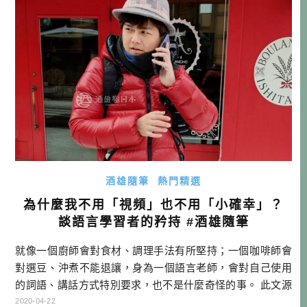
說還持續 […]…
酒雄隨筆
熱門精選
為什麼我不用「視頻」也不用「小確幸」？
談語言學習者的矜持 #酒雄隨筆
就像一個廚師會對食材、調理手法有所堅持；一個咖啡師會
對選豆、沖煮不能退讓，身為一個語言老師，會對自己使用
的詞語、講話方式特別要求，也不是什麼奇怪的事。 此文源
起 昨天在網路上看到了「為什麼不該在台灣用「視頻」一
2020-04-22