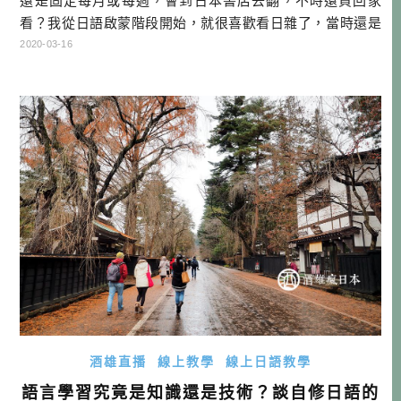
還是固定每月或每週，會到日本書店去翻，不時還買回家
看？我從日語啟蒙階段開始，就很喜歡看日雜了，當時還是
電玩少年的我，還到漫畫便利屋訂閱的就是「電擊PLAYSTAT
2020-03-16
ION」跟「月刊少年エース(ACE)」(一個暴露年齡的行為)
了！ 不過隨著時代進步，現在除了永久保存版的幾本特刊號
之外，我於2018年就已經改用APP看日雜了。好處有三： 1.
APP […]…
酒雄直播
線上教學
線上日語教學
語言學習究竟是知識還是技術？談自修日語的