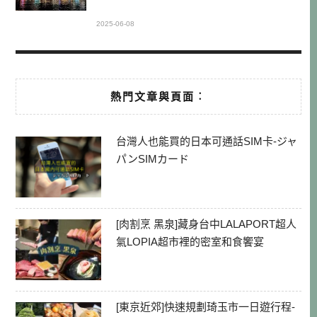
2025-06-08
熱門文章與頁面︰
台灣人也能買的日本可通話SIM卡-ジャ
パンSIMカード
[肉割烹 黑泉]藏身台中LALAPORT超人
氣LOPIA超市裡的密室和食饗宴
[東京近郊]快速規劃琦玉市一日遊行程-