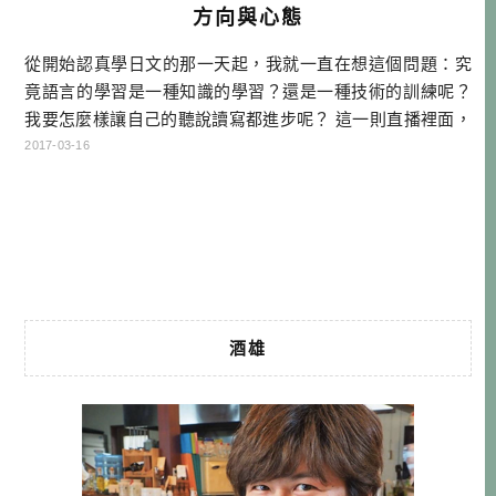
方向與心態
從開始認真學日文的那一天起，我就一直在想這個問題：究
竟語言的學習是一種知識的學習？還是一種技術的訓練呢？
我要怎麼樣讓自己的聽說讀寫都進步呢？ 這一則直播裡面，
我大致上分享了我對語言學習的基本觀念。也簡述了我學習
2017-03-16
日語的經過，以及有關知識與技術的舉例說明，希望可以讓
對語言學習有興趣的朋友參考一下 想上酒雄老師的課: 2017
酒雄日語教室招生課表 投影片分享 本集重點 １．語言學習
是技術 […]…
酒雄