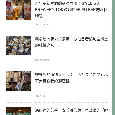
百年夢幻啤酒的品牌展開：從YEBISU
BREWERY TOKYO到YEBISU BAR的本格
體驗
2026-05-04
爐端燒的魅力與演進：從仙台發跡到圍爐裏
的純樸之味
2026-05-03
神樂坂的道別與初心：「酒たまねぎや」木
下大哥教我的選酒課
2026-05-01
深山裡的美學：安藤雅信與百草藝廊的「絕