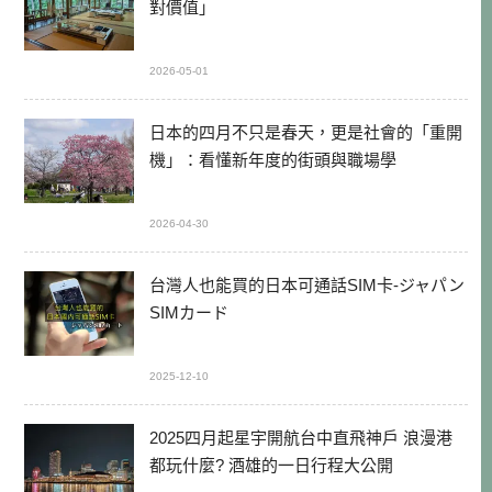
對價值」
2026-05-01
日本的四月不只是春天，更是社會的「重開
機」：看懂新年度的街頭與職場學
2026-04-30
台灣人也能買的日本可通話SIM卡-ジャパン
SIMカード
2025-12-10
2025四月起星宇開航台中直飛神戶 浪漫港
都玩什麼? 酒雄的一日行程大公開