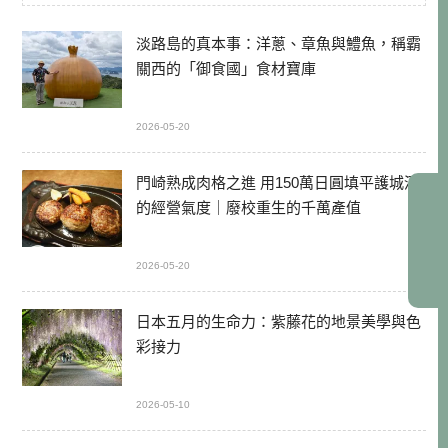
淡路島的真本事：洋蔥、章魚與鱧魚，稱霸
關西的「御食國」食材寶庫
2026-05-20
門崎熟成肉格之進 用150萬日圓填平護城河
的經營氣度｜廢校重生的千萬產值
2026-05-20
日本五月的生命力：紫藤花的地景美學與色
彩接力
2026-05-10