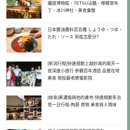
鐵道博物館、TETSU沾麵、檸檬堂布
丁、冰川神社、美食彙整
日本醬油醬料百百種 しょうゆ、つゆ、
たれ、ソース 到底怎麼分?
[新潟行程]快速規劃上越妙高的兩天一
夜深度小旅行 參觀百年酒造 品嘗在地
美食 現役最老牌電影院
[岐阜]美濃燒與他的產地-快速規劃多治
見一日行程-陶藝 買物 美食與人情味