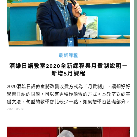
最新課程
酒雄日語教室2020全新課程與月費制說明－
新增5月課程
2020酒雄日語教室將改變收費方式為「月費制」，讓想好好
學習日語的同學，可以有更積極學習的方式。本教室對於基
礎文法、句型的教學會比較少一點，如果想學習基礎部分，
可以參考老師的線上班課程哦！ 本文目次 月費制說明及費率
2020-05-31
報名連結及試聽規則 每月課程表 課程類別說明 教室介紹 月
費制說明及費率 理念說明 感謝大家的支持，酒雄日語教室已
經邁入第18個年頭，並於2018年開始了線上班課程，目前來