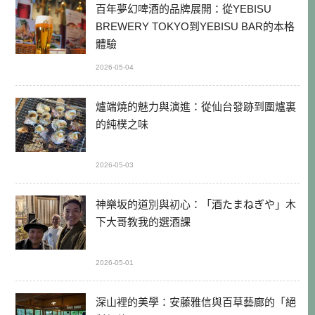
百年夢幻啤酒的品牌展開：從YEBISU
BREWERY TOKYO到YEBISU BAR的本格
體驗
2026-05-04
爐端燒的魅力與演進：從仙台發跡到圍爐裏
的純樸之味
2026-05-03
神樂坂的道別與初心：「酒たまねぎや」木
下大哥教我的選酒課
2026-05-01
深山裡的美學：安藤雅信與百草藝廊的「絕