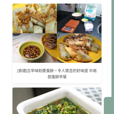
[食譜]古早味粉漿蛋餅－令人懷念的好味道 中南
部蛋餅早餐