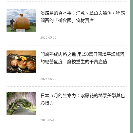
淡路島的真本事：洋蔥、章魚與鱧魚，稱霸
關西的「御食國」食材寶庫
2026-05-20
門崎熟成肉格之進 用150萬日圓填平護城河
的經營氣度｜廢校重生的千萬產值
2026-05-20
日本五月的生命力：紫藤花的地景美學與色
彩接力
2026-05-10