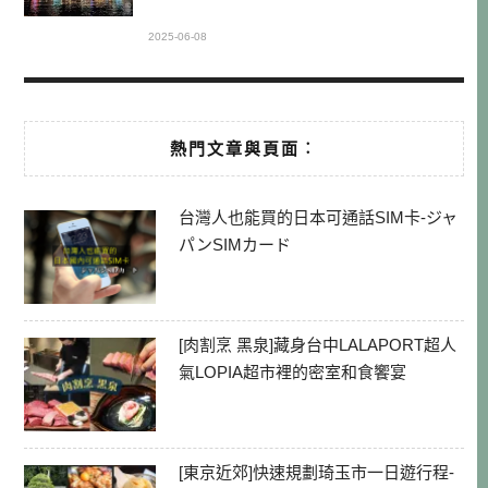
2025-06-08
熱門文章與頁面︰
台灣人也能買的日本可通話SIM卡-ジャ
パンSIMカード
[肉割烹 黑泉]藏身台中LALAPORT超人
氣LOPIA超市裡的密室和食饗宴
[東京近郊]快速規劃琦玉市一日遊行程-