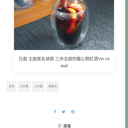
日劇 主廚是名偵探 三舟主廚的暖心熱紅酒Vin ch
aud
食譜
沙拉醬
沙拉雞
雞胸肉
由
酒雄