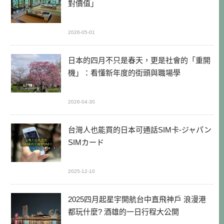
對價值」
2026-05-01
日本的四月不只是春天，更是社會的「重開
機」：看懂新年度的街頭與職場學
2026-04-30
台灣人也能買的日本可通話SIM卡-ジャパン
SIMカード
2025-12-10
2025四月起星宇開航台中直飛神戶 浪漫港
都玩什麼? 酒雄的一日行程大公開