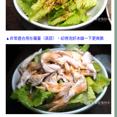
▲非常適合用在羅蔓（萵苣），記得洗好冰鎮一下更爽脆