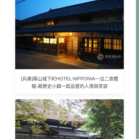
[兵庫]篠山城下町HOTEL NIPPONIA一泊二食體
驗-跟歷史小鎮一起品嘗的人情與笑容