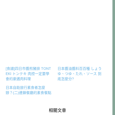
[食譜]四日市醬煎豬排 TONT
日本醬油醬料百百種 しょう
EKI トンテキ 肉控一定要學
ゆ、つゆ、たれ、ソース 到
會的豪邁肉料理
底怎麼分?
日本自助旅行素食者怎麼
辦？(二)連鎖餐廳的素食餐點
相關文章