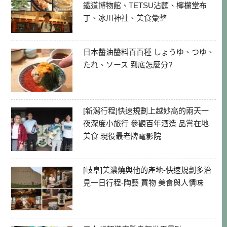
鐵道博物館、TETSU沾麵、檸檬堂布
丁、冰川神社、美食彙整
日本醬油醬料百百種 しょうゆ、つゆ、
たれ、ソース 到底怎麼分?
[新潟行程]快速規劃上越妙高的兩天一
夜深度小旅行 參觀百年酒造 品嘗在地
美食 現役最老牌電影院
[岐阜]美濃燒與他的產地-快速規劃多治
見一日行程-陶藝 買物 美食與人情味