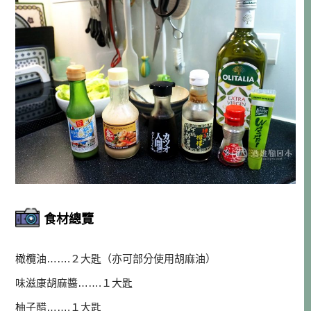
食材總覽
橄欖油…….２大匙（亦可部分使用胡麻油）
味滋康胡麻醬…….１大匙
柚子醋…….１大匙