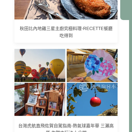
秋田比內地雞三星主廚究極料理-RECETTE餐廳
吃得到
台灣虎航直飛佐賀自駕指南-熱氣球嘉年華 三瀨高