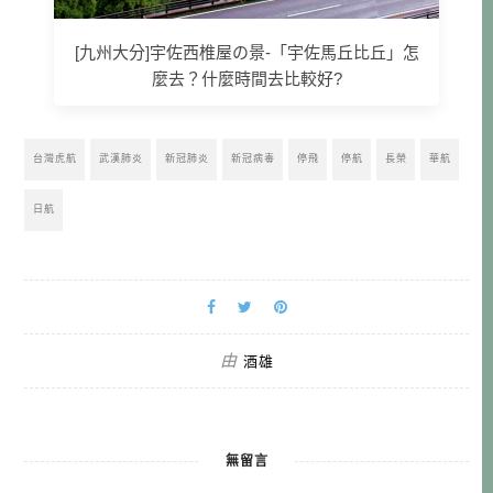
[九州大分]宇佐西椎屋の景-「宇佐馬丘比丘」怎
麼去？什麼時間去比較好?
台灣虎航
武漢肺炎
新冠肺炎
新冠病毒
停飛
停航
長榮
華航
日航
由
酒雄
無留言