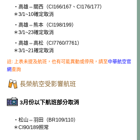
・高雄⇔關西（CI166/167、CI176/177）
＊3/1~10確定取消
・高雄⇔熊本（CI198/199）
＊3/1~23確定取消
・高雄⇔高松（CI7760/7761）
＊3/1~21確定取消
註: 上表未提及航班，也有可能異動或停飛，請至
中華航空官
網
查詢
長榮航空受影響航班
3月份以下航班部分取消
・松山⇔羽田（BR109/110）
＊CI90/189照常