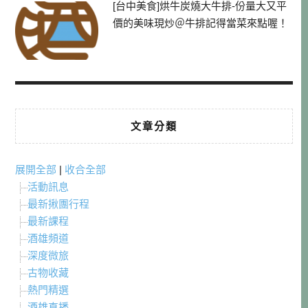
[台中美食]烘牛炭燒大牛排-份量大又平
價的美味現炒＠牛排記得當菜來點喔！
文章分類
展開全部
|
收合全部
活動訊息
最新揪團行程
最新課程
酒雄頻道
深度微旅
古物收藏
熱門精選
酒雄直播