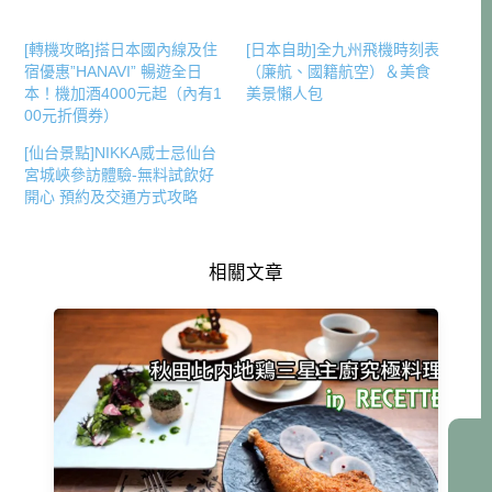
[轉機攻略]搭日本國內線及住
[日本自助]全九州飛機時刻表
宿優惠”HANAVI” 暢遊全日
（廉航、國籍航空）＆美食
本！機加酒4000元起（內有1
美景懶人包
00元折價券）
[仙台景點]NIKKA威士忌仙台
宮城峽參訪體驗-無料試飲好
開心 預約及交通方式攻略
相關文章