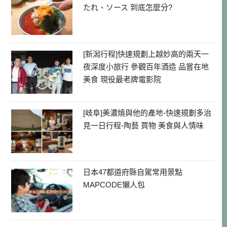
たれ、ソース 到底怎麼分?
[新潟行程]快速規劃上越妙高的兩天一
夜深度小旅行 參觀百年酒造 品嘗在地
美食 現役最老牌電影院
[岐阜]美濃燒與他的產地-快速規劃多治
見一日行程-陶藝 買物 美食與人情味
日本47都道府縣自駕常用景點
MAPCODE懶人包