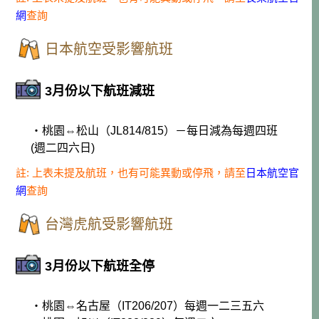
網
查詢
日本航空受影響航班
3月份以下航班減班
・桃園⇔松山（JL814/815）－每日減為每週四班
(週二四六日)
註: 上表未提及航班，也有可能異動或停飛，請至
日本航空官
網
查詢
台灣虎航受影響航班
3月份以下航班全停
・桃園⇔名古屋（IT206/207）每週一二三五六