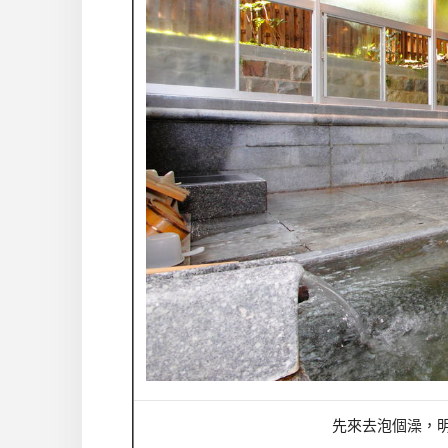
先來去泡個澡，