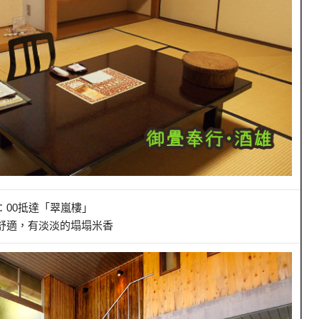
7：00抵達「翠嵐樓」
舒適，有淡淡的塌塌米香