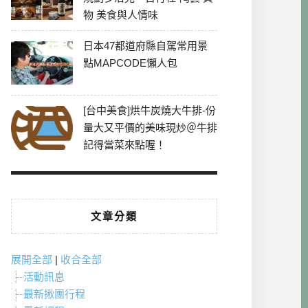
物 美食與人情味
日本47都道府縣自駕常用景
點MAPCODE懶人包
[台中美食]烘牛炭燒大牛排-份
量大又平價的美味現炒＠牛排
記得當菜來點喔！
文章分類
展開全部
|
收合全部
活動訊息
最新揪團行程