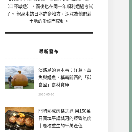
（口譯導遊），而後也在同一年順利通過考試
了。 親身走訪日本許多地方，深深為他們對
土地的愛護而感動。
最新發布
淡路島的真本事：洋蔥、章
魚與鱧魚，稱霸關西的「御
食國」食材寶庫
2026-05-20
門崎熟成肉格之進 用150萬
日圓填平護城河的經營氣度
｜廢校重生的千萬產值