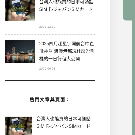
台灣人也能買的日本可通話
SIM卡-ジャパンSIMカード
2025-12-10
2025四月起星宇開航台中直
飛神戶 浪漫港都玩什麼? 酒
雄的一日行程大公開
2025-06-08
熱門文章與頁面︰
台灣人也能買的日本可通話
SIM卡-ジャパンSIMカード