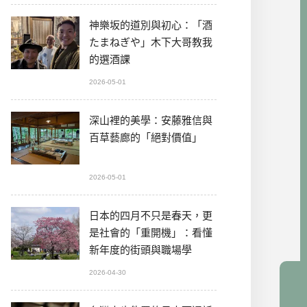
神樂坂的道別與初心：「酒
たまねぎや」木下大哥教我
的選酒課
2026-05-01
深山裡的美學：安藤雅信與
百草藝廊的「絕對價值」
2026-05-01
日本的四月不只是春天，更
是社會的「重開機」：看懂
新年度的街頭與職場學
2026-04-30