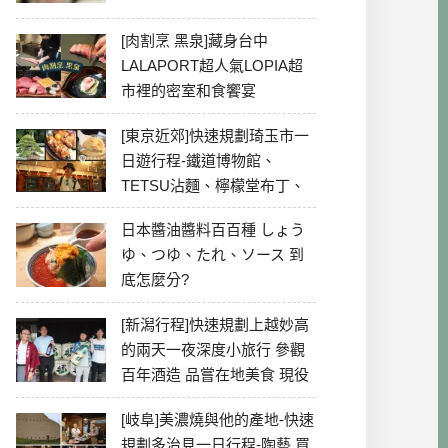
[肉割烹 黑泉]藏身台中
LALAPORT超人氣LOPIA超
市裡的密室和食饗宴
[東京近郊]快速規劃琦玉市一
日遊行程-鐵道博物館、
TETSU沾麵、檸檬堂布丁、
冰川神社、美食彙整
日本醬油醬料百百種 しょう
ゆ、つゆ、たれ、ソース 到
底怎麼分?
[新潟行程]快速規劃上越妙高
的兩天一夜深度小旅行 參觀
百年酒造 品嘗在地美食 現役
最老牌電影院
[岐阜]美濃燒與他的產地-快速
規劃多治見一日行程-陶藝 買