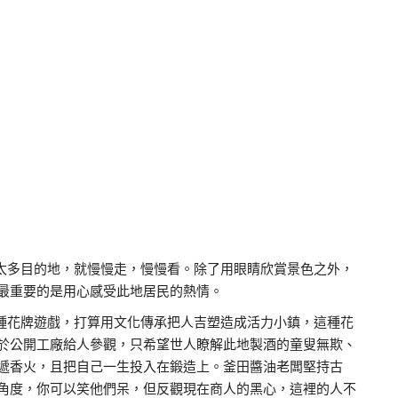
太多目的地，就慢慢走，慢慢看。除了用眼睛欣賞景色之外，
最重要的是用心感受此地居民的熱情。
種花牌遊戲，打算用文化傳承把人吉塑造成活力小鎮，這種花
於公開工廠給人參觀，只希望世人瞭解此地製酒的童叟無欺、
遞香火，且把自己一生投入在鍛造上。釜田醬油老闆堅持古
角度，你可以笑他們呆，但反觀現在商人的黑心，這裡的人不